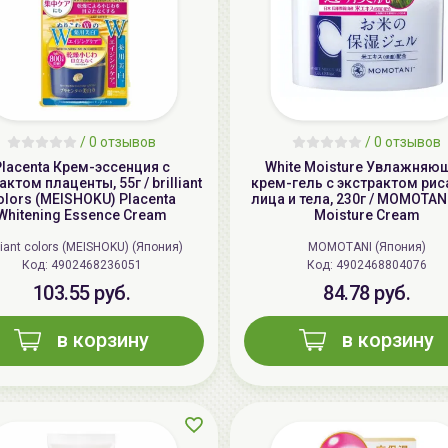
/
0 отзывов
/
0 отзывов
Placenta Крем-эссенция с
White Moisture Увлажняю
актом плаценты, 55г / brilliant
крем-гель с экстрактом рис
olors (MEISHOKU) Placenta
лица и тела, 230г / MOMOTANI
Whitening Essence Cream
Moisture Cream
lliant colors (MEISHOKU) (Япония)
MOMOTANI (Япония)
Код: 4902468236051
Код: 4902468804076
103.55 руб.
84.78 руб.
в корзину
в корзину