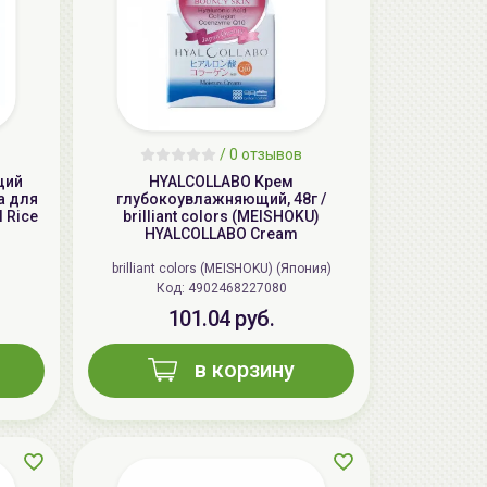
/
0 отзывов
щий
HYALCOLLABO Крем
а для
глубокоувлажняющий, 48г /
 Rice
brilliant colors (MEISHOKU)
HYALCOLLABO Cream
brilliant colors (MEISHOKU) (Япония)
Код: 4902468227080
101.04 руб.
в корзину