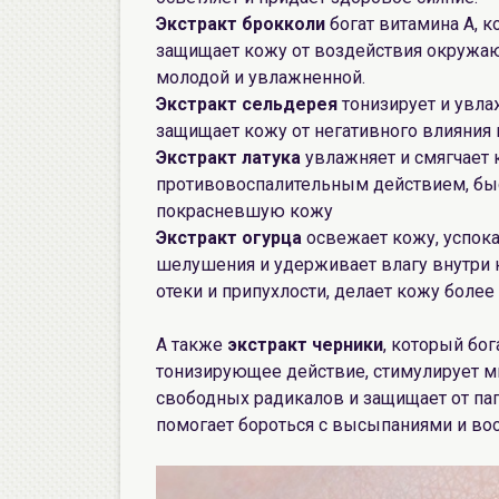
Экстракт брокколи
богат витамина А, 
защищает кожу от воздействия окружаю
молодой и увлажненной.
Экстракт сельдерея
тонизирует и увла
защищает кожу от негативного влияния
Экстракт латука
увлажняет и смягчает 
противовоспалительным действием, бы
покрасневшую кожу
Экстракт огурца
освежает кожу, успока
шелушения и удерживает влагу внутри к
отеки и припухлости, делает кожу более
А также
экстракт черники
, который бо
тонизирующее действие, стимулирует м
свободных радикалов и защищает от па
помогает бороться с высыпаниями и во