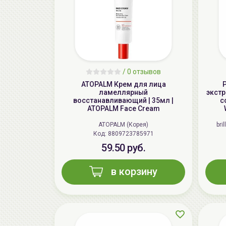
/
0 отзывов
ATOPALM Крем для лица
ламеллярный
экстр
восстанавливающий | 35мл |
c
ATOPALM Face Cream
ATOPALM (Корея)
bri
Код: 8809723785971
59.50 руб.
в корзину