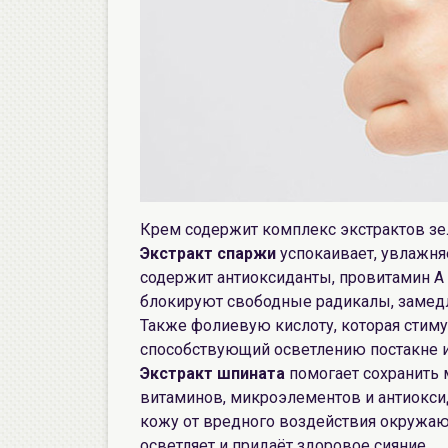
Крем содержит комплекс экстрактов зе
Экстракт спаржи
успокаивает, увлажняе
содержит антиоксиданты, провитамин А (
блокируют свободные радикалы, замедл
Также фолиевую кислоту, которая стиму
способствующий осветлению постакне и
Экстракт шпината
помогает сохранить 
витаминов, микроэлементов и антиокси
кожу от вредного воздействия окружаю
осветляет и придаёт здоровое сияние.