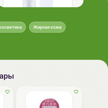
косметика
Жирная кожа
AiliCode Восстанавливающий крем-
пилинг для лица, 50мл
24.90 руб.
49.95 руб.
-50%
вары