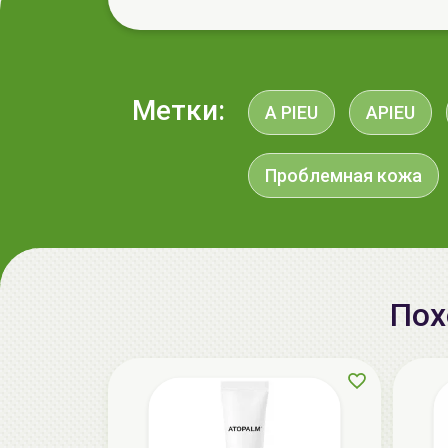
Метки:
A PIEU
APIEU
Проблемная кожа
Пох