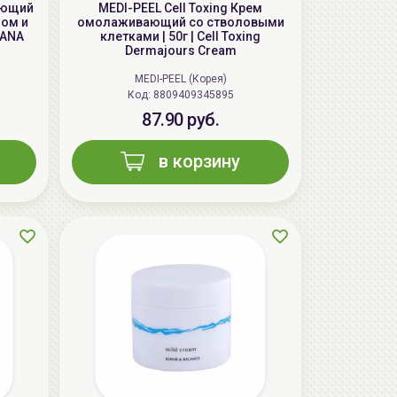
яющий
MEDI-PEEL Cell Toxing Крем
лом и
омолаживающий со стволовыми
SANA
клетками | 50г | Cell Toxing
Dermajours Cream
MEDI-PEEL (Корея)
Код: 8809409345895
87.90 руб.
AiliCode Восстанавливающий крем-
в корзину
пилинг для лица, 50мл
24.90 руб.
49.95 руб.
-50%