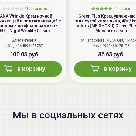
/
0 отзывов
/
1 отзыв
ANA Wrinkle Крем ночной
Green Plus Крем, увлажня
жняющий и подтягивающий с
для сухой кожи лица, 48г / bri
нолом и изофлавонами сои |
colors (MEISHOKU) Green Plu
50г | Night Wrinkle Cream
Moisture cream
SANA (Япония)
brilliant colors (MEISHOKU) (Япо
Код: 4964596485787
Код: 4902468175176
100.05 руб.
85.65 руб.
в корзину
в корзину
Мы в социальных сетях