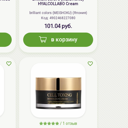
HYALCOLLABO Cream
brilliant colors (MEISHOKU) (Япония)
Код: 4902468227080
101.04 руб.
в корзину
AiliCode Бальзам для волос
увлажняющий, 250мл
19.99 руб.
27.38 руб.
-26%
aкция
/
1 отзыв