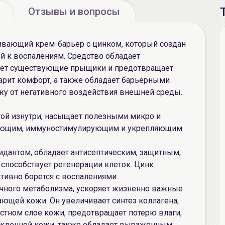
Отзывы и вопросы
аивающий крем-барьер с цинком, который создан
й к воспалениям. Средство обладает
ает существующие прыщики и предотвращает
арит комфорт, а также обладает барьерными
у от негативного воздействия внешней среды.
ой изнутри, насыщает полезными микро и
вающим, иммуностимулирующим и укрепляющим
дантом, обладает антисептическим, защитным,
пособствует регенерации клеток. Цинк
тивно борется с воспалениями.
чного метаболизма, ускоряет жизненно важные
ающей кожи. Он увеличивает синтез коллагена,
стном слое кожи, предотвращает потерю влаги,
ежденной кожи, также обладает выраженным