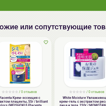
ожие или сопутствующие то
/
0 отзывов
/
0 отзывов
Placenta Крем-эссенция с
White Moisture Увлажняю
актом плаценты, 55г / brilliant
крем-гель с экстрактом рис
olors (MEISHOKU) Placenta
лица и тела, 230г / MOMOTANI