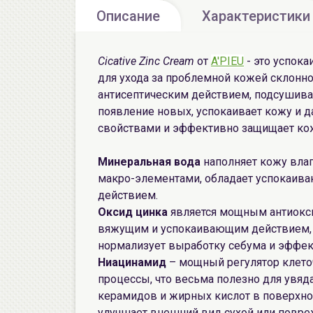
Описание
Характеристики
Cicative Zinc Cream
от
A'PIEU
- это успок
для ухода за проблемной кожей склонно
антисептическим действием, подсушив
появление новых, успокаивает кожу и д
свойствами и эффективно защищает кож
Минеральная вода
наполняет кожу влаг
макро-элементами, обладает успокаи
действием.
Оксид цинка
является мощным антиокси
вяжущим и успокаивающим действием, с
нормализует выработку себума и эффек
Ниацинамид
– мощный регулятор клето
процессы, что весьма полезно для увяд
керамидов и жирных кислот в поверхно
улучшает внешний вид сухой или повр