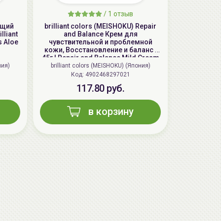
/
1 отзыв
ющий
brilliant colors (MEISHOKU) Repair
lliant
and Balance Крем для
s Aloe
чувствительной и проблемной
кожи, Восстановление и баланс |
45г | Repair and Balance Mild Cream
ния)
brilliant colors (MEISHOKU) (Япония)
Код: 4902468297021
117.80 руб.
в корзину