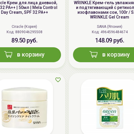
acle Крем для лица дневной,
WRINKLE Крем-гель увлажн
32 PA++ | 50мл | Mela Control
и подтягивающий с ретино
Day Cream, SPF 32 PA++
изофлавонами сои, 100г / 
WRINKLE Gel Cream
Ciracle (Корея)
SANA (Япония)
Код: 8809046295508
Код: 4964596484674
89.50 руб.
148.09 руб.
в корзину
в корзину