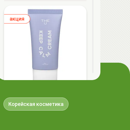
aкция
The U Крем с центеллой Keep Calm
Cream, 50мл
Корейская косметика
32.50 руб.
36.40 руб.
-10%