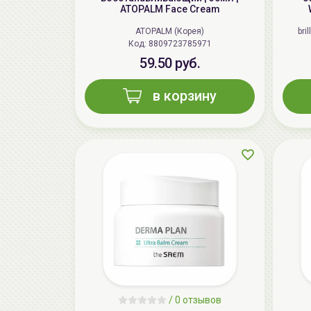
ATOPALM Face Cream
ATOPALM (Корея)
bri
Код: 8809723785971
59.50 руб.
в корзину
/
0 отзывов