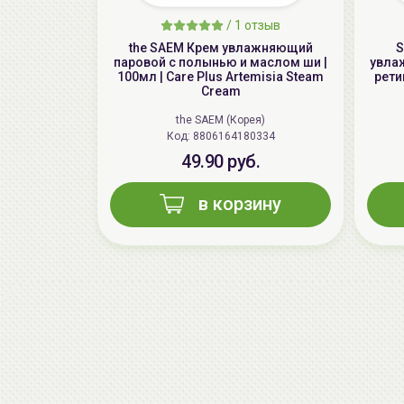
/
1 отзыв
the SAEM Крем увлажняющий
S
паровой с полынью и маслом ши |
увла
100мл | Care Plus Artemisia Steam
рети
Cream
the SAEM (Корея)
Код: 8806164180334
49.90 руб.
в корзину