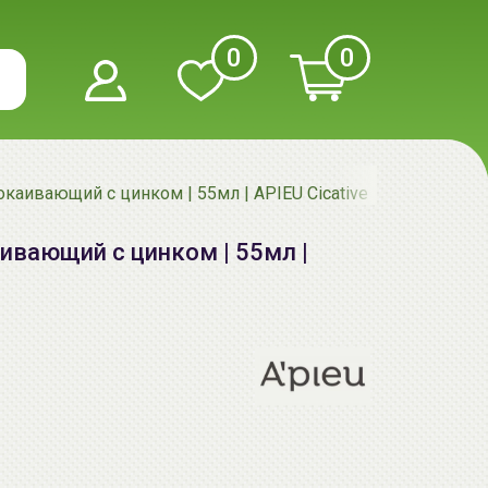
0
0
покаивающий с цинком | 55мл | APIEU Cicative Zinc Cream
аивающий с цинком | 55мл |