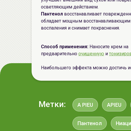
осветляющим действием.
Пантенол
восстанавливает поврежденны
обладает мощным восстанавливающим 
воспаления и снимает покраснения.
Способ применения:
Наносите крем на
предварительно
очищенную
и
тонизиро
Наибольшего эффекта можно достичь и
Метки:
A PIEU
APIEU
Пантенол
Ниац