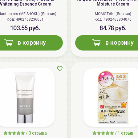
Whitening Essence Cream
Moisture Cream
lliant colors (MEISHOKU) (Япония)
MOMOTANI (Япония)
Код: 4902468236051
Код: 4902468804076
103.55 руб.
84.78 руб.
в корзину
в корзину
/
3 отзыва
/
1 отзыв