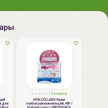
aкция
вары
ГЕЛЬТЕК cleansing Маска энзимная
пектиновая, 200г, GELTEK
59.00 руб.
124.98 руб.
-52%
/
0 отзывов
aкция
щий
HYALCOLLABO Крем
а для
глубокоувлажняющий, 48г /
 Rice
brilliant colors (MEISHOKU)