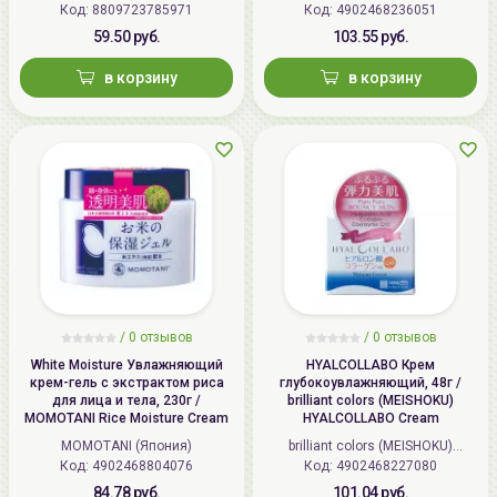
Код: 8809723785971
Код: 4902468236051
(Япония)
59.50 руб.
103.55 руб.
в корзину
в корзину
/
0 отзывов
/
0 отзывов
White Moisture Увлажняющий
HYALCOLLABO Крем
крем-гель с экстрактом риса
глубокоувлажняющий, 48г /
для лица и тела, 230г /
brilliant colors (MEISHOKU)
MOMOTANI Rice Moisture Cream
HYALCOLLABO Cream
MOMOTANI (Япония)
brilliant colors (MEISHOKU)
Код: 4902468804076
Код: 4902468227080
(Япония)
84.78 руб.
101.04 руб.