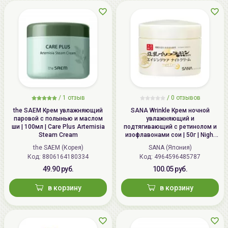
/
1 отзыв
/
0 отзывов
the SAEM Крем увлажняющий
SANA Wrinkle Крем ночной
паровой с полынью и маслом
увлажняющий и
ши | 100мл | Care Plus Artemisia
подтягивающий с ретинолом и
Steam Cream
изофлавонами сои | 50г | Night
Wrinkle Cream
the SAEM (Корея)
SANA (Япония)
Код: 8806164180334
Код: 4964596485787
49.90 руб.
100.05 руб.
в корзину
в корзину