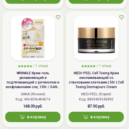
/
1 отзыв
/
1 отзыв
WRINKLE Крем-гель
MEDI-PEEL Cell Toxing Крем
увлажняющий и
омолаживающий со
подтягивающий с ретинолом и
стволовыми клетками | 50г | Cell
изофлавонами сои, 100г / SANA
Toxing Dermajours Cream
WRINKLE Gel Cream
SANA (Япония)
MEDI-PEEL (Корея)
Код: 4964596484674
Код: 8809409345895
148.09 руб.
87.90 руб.
в корзину
в корзину