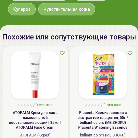
(Sage) Oil, Pogostemon Cablin Oil,
Morus Alba Fruit Extract, Morus
Купероз
Чувствительная кожа
Bombyos Wood Extract
Дата
Не указывается
производства:
Похожие или сопутствующие товары
Срок годности:
Производитель:
[A'PIEU] "ABLE C&C Co., Ltd.",
Республика Корея, Republic of
Korea, SK TwinTower A-3F, 345-9,
Gasan-dong, Geumcheon-gu, Seoul
Импортер в
ИП Мигаль Наталья Петровна,
Беларусь:
УНП 192179286 Беларусь,
/
0 отзывов
/
0 отзывов
220020 Минск, ул.Радужная 4/1-
ATOPALM Крем для лица
Placenta Крем-эссенция с
136. www.allcosmetics.by, E-mail:
ламеллярный
экстрактом плаценты, 55г /
восстанавливающий | 35мл |
brilliant colors (MEISHOKU)
info@allcosmetics.by,
ATOPALM Face Cream
Placenta Whitening Essence
тел.:+375296131336
Cream
ATOPALM (Корея)
brilliant colors (MEISHOKU)