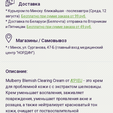
Доставка
* Курьером по Минску: ближайшая - послезавтра (Среда, 12
августа).
Бесплатно при сумме заказа от 99 руб.
* Доставка по Беларуси (Белпочта): отправка по Вторникам
и Пятницам.
Бесплатно при сумме заказа от 49 руб.
Магазины / Самовывоз
* г.Минск, ул. Сурганова, 47-Б (главный вход медицинский
центр “НОРДИН”).
Описание:
Mulberry Blemish Clearing Cream от
A'PIEU
- это крем
для проблемной кожи с с экстрактом шелковицы.
Крем уменьшает воспаления, заживляет
повреждения, уменьшает проявления акне и
розацеа, а также нейтрализует красноватый тон
кожи, очищает от поствоспалительной