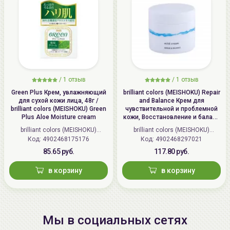
/
1 отзыв
/
1 отзыв
Green Plus Крем, увлажняющий
brilliant colors (MEISHOKU) Repair
для сухой кожи лица, 48г /
and Balance Крем для
brilliant colors (MEISHOKU) Green
чувствительной и проблемной
Plus Aloe Moisture cream
кожи, Восстановление и баланс
| 45г | Repair and Balance Mild
brilliant colors (MEISHOKU)
brilliant colors (MEISHOKU)
Cream
Код: 4902468175176
(Япония)
Код: 4902468297021
(Япония)
85.65 руб.
117.80 руб.
в корзину
в корзину
Мы в социальных сетях