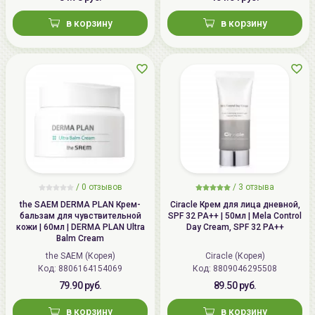
в корзину
в корзину
/
0 отзывов
/
3 отзыва
the SAEM DERMA PLAN Крем-
Ciracle Крем для лица дневной,
бальзам для чувствительной
SPF 32 PA++ | 50мл | Mela Control
кожи | 60мл | DERMA PLAN Ultra
Day Cream, SPF 32 PA++
Balm Cream
the SAEM (Корея)
Ciracle (Корея)
Код: 8806164154069
Код: 8809046295508
79.90 руб.
89.50 руб.
в корзину
в корзину