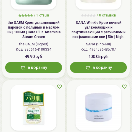
/
1 отзыв
/
0 отзывов
the SAEM Крем увлажняющий
SANA Wrinkle Крем ночной
паровой с полынью и маслом
увлажняющий и
ши | 100мл | Care Plus Artemisia
подтягивающий с ретинолом и
Steam Cream
изофлавонами сои | 50г | Night
Wrinkle Cream
the SAEM (Корея)
SANA (Япония)
Код: 8806164180334
Код: 4964596485787
49.90 руб.
100.05 руб.
в корзину
в корзину