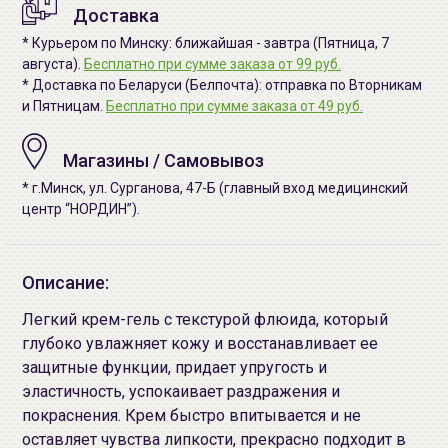
Доставка
* Курьером по Минску: ближайшая - завтра (Пятница, 7
августа).
Бесплатно при сумме заказа от 99 руб.
* Доставка по Беларуси (Белпочта): отправка по Вторникам
и Пятницам.
Бесплатно при сумме заказа от 49 руб.
Магазины / Самовывоз
* г.Минск, ул. Сурганова, 47-Б (главный вход медицинский
центр “НОРДИН”).
Описание:
Легкий крем-гель с текстурой флюида, который
глубоко увлажняет кожу и восстанавливает ее
защитные функции, придает упругость и
эластичность, успокаивает раздражения и
покраснения. Крем быстро впитывается и не
оставляет чувства липкости, прекрасно подходит в