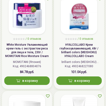
/
0 отзывов
/
0 отзывов
White Moisture Увлажняющий
HYALCOLLABO Крем
крем-гель с экстрактом риса
глубокоувлажняющий, 48г /
для лица и тела, 230г /
brilliant colors (MEISHOKU)
MOMOTANI Rice Moisture Cream
HYALCOLLABO Cream
MOMOTANI (Япония)
brilliant colors (MEISHOKU)
Код: 4902468804076
Код: 4902468227080
(Япония)
84.78 руб.
101.04 руб.
в корзину
в корзину