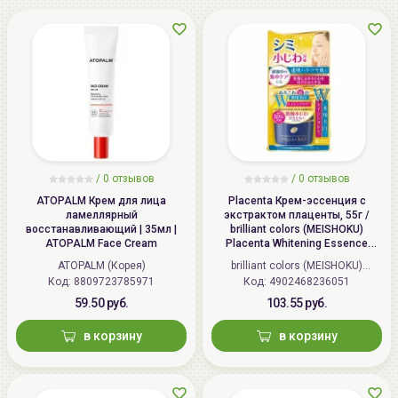
увлажненности кожи, повышает эластичность и
упругость кожи.
Способ применения:
Нанесите небольшое
количество крема на
предварительно
очищенную
и
тонизированную
кожу
лица.
/
0 отзывов
/
0 отзывов
ATOPALM Крем для лица
Placenta Крем-эссенция с
ламеллярный
экстрактом плаценты, 55г /
восстанавливающий | 35мл |
brilliant colors (MEISHOKU)
ATOPALM Face Cream
Placenta Whitening Essence
Cream
ATOPALM (Корея)
brilliant colors (MEISHOKU)
Код: 8809723785971
Код: 4902468236051
(Япония)
59.50 руб.
103.55 руб.
в корзину
в корзину