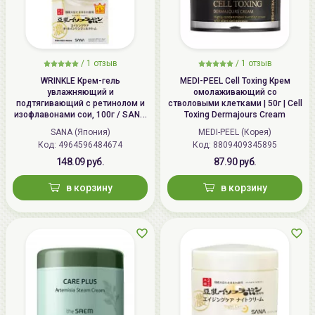
/
1 отзыв
/
1 отзыв
WRINKLE Крем-гель
MEDI-PEEL Cell Toxing Крем
увлажняющий и
омолаживающий со
подтягивающий с ретинолом и
стволовыми клетками | 50г | Cell
изофлавонами сои, 100г / SANA
Toxing Dermajours Cream
WRINKLE Gel Cream
SANA (Япония)
MEDI-PEEL (Корея)
Код: 4964596484674
Код: 8809409345895
148.09 руб.
87.90 руб.
в корзину
в корзину