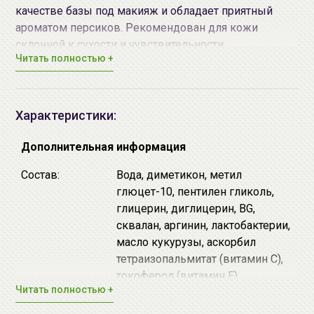
качестве базы под макияж и обладает приятный
ароматом персиков. Рекомендован для кожи
склонной к сухости и чувствительности.
Читать полностью +
Пробиотики - поддерживает жизнедеятельность
полезных бактерий и подавляет размножение
болезнетворных, помогает справиться с
воспалениями, предупреждает появление
Характеристики:
новых высыпаний, а также снижают
чувствительность кожи, уменьшают проявления
Дополнительная информация
купероза и обладают омолаживающими
Состав:
Вода, диметикон, метил
свойствами.
глюцет-10, пентилен гликоль,
Церамиды (керамиды) - являются основным
глицерин, диглицерин, BG,
структурным элементом гидролипидного слоя
сквалан, аргинин, лактобактерии,
кожи, способствуют заживлению повреждений,
масло кукурузы, аскорбил
предотвращают потерю влаги, восстанавливают
тетраизопальмитат (витамин С),
защитный барьер кожи, придают упругость и
токоферол (витамин Е),
эластичность.
Читать полностью +
ретинилпальмитат (витамин А),
Витамин E (токоферол) - способствует
гиалуронат натрия, фитостерил
регенерации и обновлению клеток, эффективно