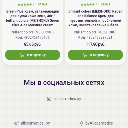
/
1 отзыв
/
1 отзыв
Green Plus Крем, увлажняющий
brilliant colors (MEISHOKU) Repair
для сухой кожи лица, 48г /
and Balance Крем для
brilliant colors (MEISHOKU) Green
чувствительной и проблемной
Plus Aloe Moisture cream
кожи, Восстановление и баланс
| 45г | Repair and Balance Mild
brilliant colors (MEISHOKU)
brilliant colors (MEISHOKU)
Cream
Код: 4902468175176
(Япония)
Код: 4902468297021
(Япония)
85.65 руб.
117.80 руб.
в корзину
в корзину
Мы в социальных сетях
allcosmetics.by
allcosmetics_by
byAllcosmetics