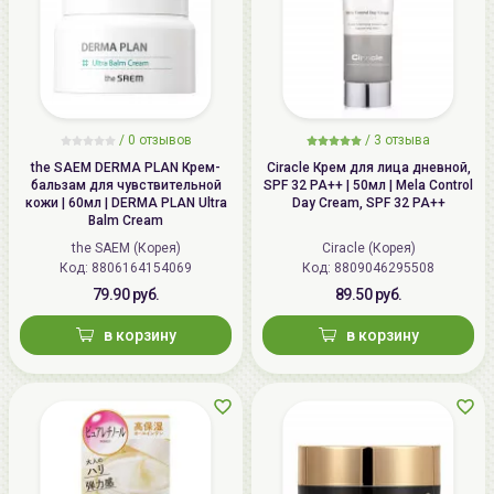
/
0 отзывов
/
3 отзыва
the SAEM DERMA PLAN Крем-
Ciracle Крем для лица дневной,
бальзам для чувствительной
SPF 32 PA++ | 50мл | Mela Control
кожи | 60мл | DERMA PLAN Ultra
Day Cream, SPF 32 PA++
Balm Cream
the SAEM (Корея)
Ciracle (Корея)
Код: 8806164154069
Код: 8809046295508
79.90 руб.
89.50 руб.
в корзину
в корзину