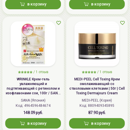
в корзину
в корзину
/
1 отзыв
/
1 отзыв
WRINKLE Крем-гель
MEDI-PEEL Cell Toxing Крем
увлажняющий и
омолаживающий со
подтягивающий с ретинолом и
стволовыми клетками | 50г | Cell
изофлавонами сои, 100г / SANA
Toxing Dermajours Cream
WRINKLE Gel Cream
SANA (Япония)
MEDI-PEEL (Корея)
Код: 4964596484674
Код: 8809409345895
148.09 руб.
87.90 руб.
в корзину
в корзину