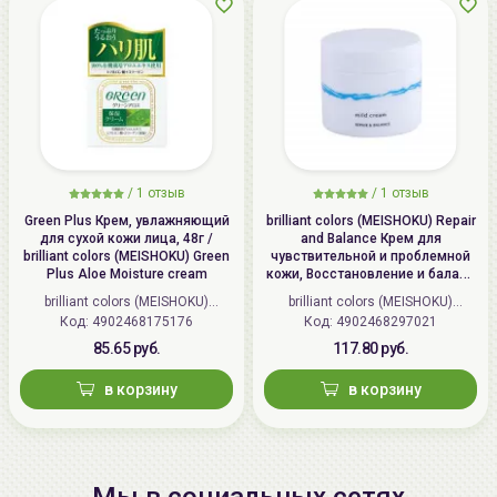
/
1 отзыв
/
1 отзыв
Green Plus Крем, увлажняющий
brilliant colors (MEISHOKU) Repair
для сухой кожи лица, 48г /
and Balance Крем для
brilliant colors (MEISHOKU) Green
чувствительной и проблемной
Plus Aloe Moisture cream
кожи, Восстановление и баланс
| 45г | Repair and Balance Mild
brilliant colors (MEISHOKU)
brilliant colors (MEISHOKU)
Cream
Код: 4902468175176
(Япония)
Код: 4902468297021
(Япония)
85.65 руб.
117.80 руб.
в корзину
в корзину
Мы в социальных сетях