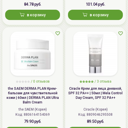
84.78 руб.
101.04 руб.
в корзину
в корзину
/
0 отзывов
/
3 отзыва
the SAEM DERMA PLAN Крем-
Ciracle Крем для лица дневной,
бальзам для чувствительной
SPF 32 PA++ | 50мл | Mela Control
кожи | 60мл | DERMA PLAN Ultra
Day Cream, SPF 32 PA++
Balm Cream
the SAEM (Корея)
Ciracle (Корея)
Код: 8806164154069
Код: 8809046295508
79.90 руб.
89.50 руб.