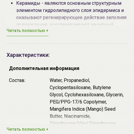
Керамиды
- являются основным структурным
элементом гидролипидного слоя эпидермиса и
оказывают регенерирующее действие заполняя
повреждения, восстанавливают защитный
Читать полностью +
барьер кожи.
Экстракт облепихи -
богат витаминами A, E и
C
, а
также содержит витамины В1, В2, В3, РР, В6, Е, Н
(биотин). Оказывает регенерирующее и
Характеристики:
восстанавливающее действие, повышают
эластичность и упругость кожи, улучшают тон
Дополнительная информация
кожи. Высокое содержание антиоксидантов
Состав:
Water, Propanediol,
обеспечивает антивозрастной эффект.
Cyclopentasiloxane, Butylene
Ниацинамид
– мощный регулятор клеточного
Glycol, Cyclohexasiloxane, Glycerin,
метаболизма, ускоряет жизненно важные
PEG/PPG-17/6 Copolymer,
процессы, что весьма полезно для увядающей
Mangifera Indica (Mango) Seed
кожи. Он увеличивает синтез коллагена,
Butter, Niacinamide,
керамидов и жирных кислот в поверхностном
Dimethicone/Vinyl Dimethicone
слое кожи, предотвращает потерю влаги,
Читать полностью +
Crosspolymer, Hydroxyethyl Urea,
улучшает внешний вид сухой или поврежденной