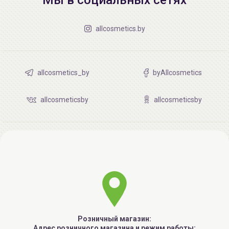
allcosmetics.by
allcosmetics_by
byAllcosmetics
allcosmeticsby
allcosmeticsby
Розничный магазин:
Адрес розничного магазина и режим работы: