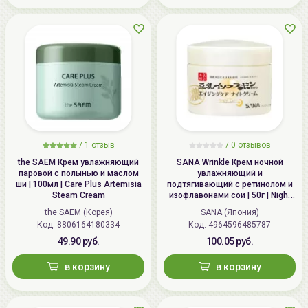
/
1 отзыв
/
0 отзывов
the SAEM Крем увлажняющий
SANA Wrinkle Крем ночной
паровой с полынью и маслом
увлажняющий и
ши | 100мл | Care Plus Artemisia
подтягивающий с ретинолом и
Steam Cream
изофлавонами сои | 50г | Night
Wrinkle Cream
the SAEM (Корея)
SANA (Япония)
Код: 8806164180334
Код: 4964596485787
49.90 руб.
100.05 руб.
в корзину
в корзину