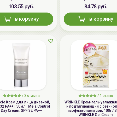
103.55 руб.
84.78 руб.
в корзину
в корзину
/
3 отзыва
/
1 отзыв
acle Крем для лица дневной,
WRINKLE Крем-гель увлажн
32 PA++ | 50мл | Mela Control
и подтягивающий с ретино
Day Cream, SPF 32 PA++
изофлавонами сои, 100г / 
WRINKLE Gel Cream