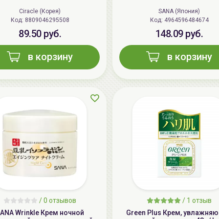
Ciracle (Корея)
SANA (Япония)
Код: 8809046295508
Код: 4964596484674
89.50 руб.
148.09 руб.
в корзину
в корзину
/
0 отзывов
/
1 отзыв
ANA Wrinkle Крем ночной
Green Plus Крем, увлажня