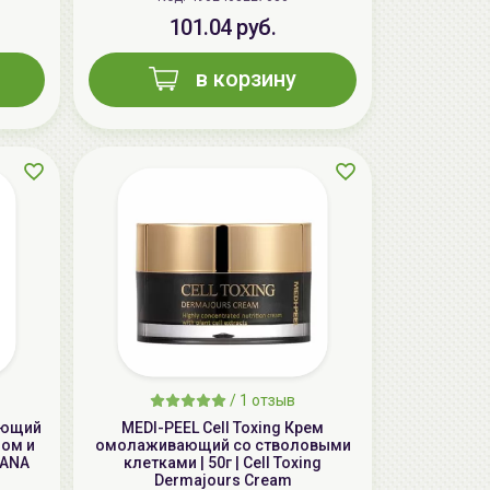
101.04 руб.
в корзину
AiliCode Восстанавливающий крем-
пилинг для лица, 50мл
24.90 руб.
49.95 руб.
-50%
/
1 отзыв
яющий
MEDI-PEEL Cell Toxing Крем
лом и
омолаживающий со стволовыми
SANA
клетками | 50г | Cell Toxing
Dermajours Cream