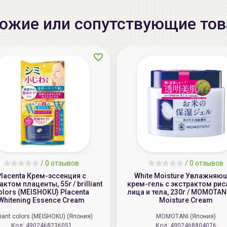
ожие или сопутствующие то
/
0 отзывов
/
0 отзывов
Placenta Крем-эссенция с
White Moisture Увлажняю
актом плаценты, 55г / brilliant
крем-гель с экстрактом рис
olors (MEISHOKU) Placenta
лица и тела, 230г / MOMOTANI
Whitening Essence Cream
Moisture Cream
lliant colors (MEISHOKU) (Япония)
MOMOTANI (Япония)
Код: 4902468236051
Код: 4902468804076