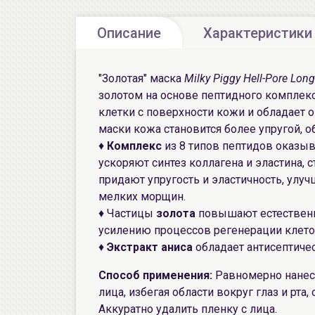
Описание
Характеристики
"Золотая" маска
Milky Piggy Hell-Pore Lo
золотом на основе пептидного компле
клетки с поверхности кожи и обладае
маски кожа становится более упругой, о
♦
Комплекс
из 8 типов пептидов оказы
ускоряют синтез коллагена и эластина,
придают упругость и эластичность, улу
мелких морщин.
♦ Частицы
золота
повышают естествен
усилению процессов регенерации клето
♦
Экстракт аниса
обладает антисептиче
Способ применения:
Равномерно нанес
лица, избегая области вокруг глаз и рта
Аккуратно удалить пленку с лица.