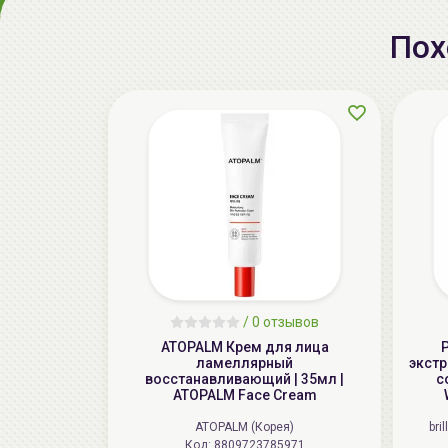
Пох
/
0 отзывов
ATOPALM Крем для лица
ламеллярный
экстр
восстанавливающий | 35мл |
c
ATOPALM Face Cream
ATOPALM (Корея)
bri
Код: 8809723785971