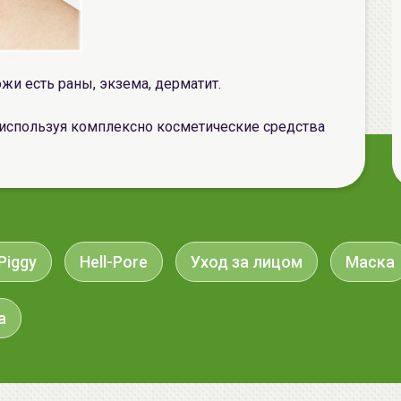
жи есть раны, экзема, дерматит.
используя комплексно косметические средства
 Piggy
Hell-Pore
Уход за лицом
Маска
а