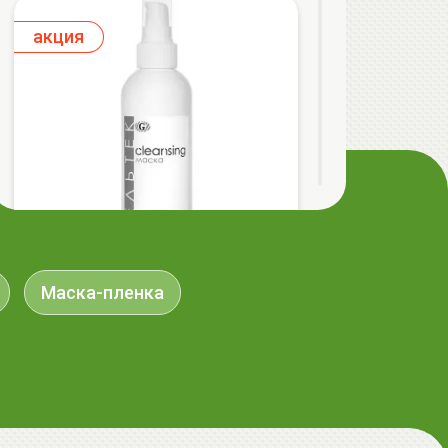
aкция
Маска-пленка
ГЕЛЬТЕК cleansing Маска энзимная
пектиновая, 200г, GELTEK
59.00 руб.
124.98 руб.
-52%
aкция