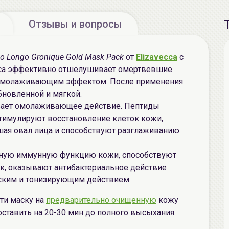
Отзывы и вопросы
ngo Longo Gronique Gold Mask Pack
от
Elizavecca
с
кса эффективно отшелушивает омертвевшие
т омолаживающим эффектом. После применения
бновленной и мягкой.
вает омолаживающее действие. Пептиды
 стимулируют восстановление клеток кожи,
чшая овал лица и способствуют разглаживанию
ную иммунную функцию кожи, способствуют
к, оказывают антибактериальное действие
ским и тонизирующим действием.
ти маску на
предварительно очищенную
кожу
, оставить на 20-30 мин до полного высыхания.