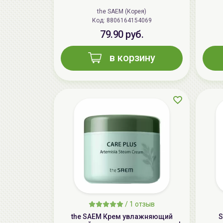
the SAEM (Корея)
Код: 8806164154069
79.90 руб.
в корзину
/
1 отзыв
the SAEM Крем увлажняющий
S