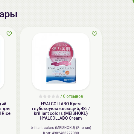
вары
AiliCode Бальзам для волос
увлажняющий, 250мл
19.99 руб.
27.38 руб.
-26%
/
0 отзывов
щий
HYALCOLLABO Крем
а для
глубокоувлажняющий, 48г /
aкция
 Rice
brilliant colors (MEISHOKU)
HYALCOLLABO Cream
brilliant colors (MEISHOKU) (Япония)
Код: 4902468227080