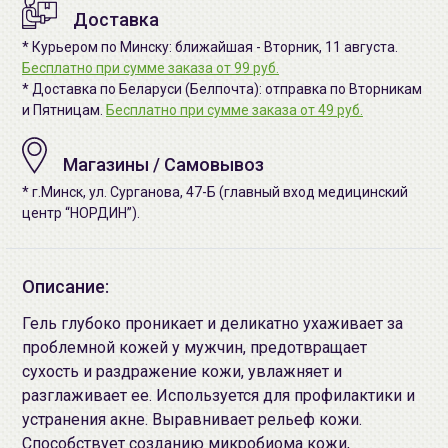
Доставка
* Курьером по Минску: ближайшая - Вторник, 11 августа.
Бесплатно при сумме заказа от 99 руб.
* Доставка по Беларуси (Белпочта): отправка по Вторникам
и Пятницам.
Бесплатно при сумме заказа от 49 руб.
Магазины / Самовывоз
* г.Минск, ул. Сурганова, 47-Б (главный вход медицинский
центр “НОРДИН”).
Описание:
Гель глубоко проникает и деликатно ухаживает за
проблемной кожей у мужчин, предотвращает
сухость и раздражение кожи, увлажняет и
разглаживает ее. Используется для профилактики и
устранения акне. Выравнивает рельеф кожи.
Способствует созданию микробиома кожи,