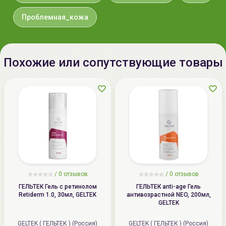
0005, Japan
Проблемная_кожа
Импортер в
ООО «Аллкосметикс Групп».
Беларусь:
Беларусь, 220113 Минск,
ул.Мележа, д.5, корп.1, пом.233.
+375296092910
Похожие или сопутствующие товары
group@allcosmetics.by
/
0 отзывов
/
0 отзывов
ГЕЛЬТЕК Гель с ретинолом
ГЕЛЬТЕК anti-age Гель
Retiderm 1.0, 30мл, GELTEK
антивозрастной NEO, 200мл,
GELTEK
GELTEK ( ГЕЛЬТЕК ) (Россия)
GELTEK ( ГЕЛЬТЕК ) (Россия)