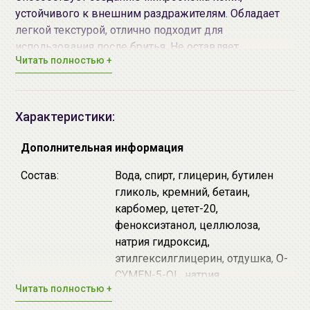
устойчивого к внешним раздражителям. Обладает
легкой текстурой, отлично подходит для
использования после бритья. Не оставляет
Читать полностью +
ощущения липкости.
Основная направленность средства:
Характеристики:
Антибактериальное действие.
Противовоспалительное действие.
Дополнительная информация
Увлажнение.
Состав:
Вода, спирт, глицерин, бутилен
Основные активные компоненты:
гликоль, кремний, бетаин,
Изопропилметилфенол - антибактериальное
карбомер, цетет-20,
действие.
феноксиэтанол, целлюлоза,
Натуральные экстракты растений - мягко
натрия гидроксид,
увлажняют и ухаживают за кожей.
этилгексилглицерин, отдушка, O-
CYMEN-5-OL, натрия
Не содержит парабенов, масел, минеральных масел,
Читать полностью +
полиакрилат, масло бергамота,
красителей, силикона.
мед, экстракты листьев