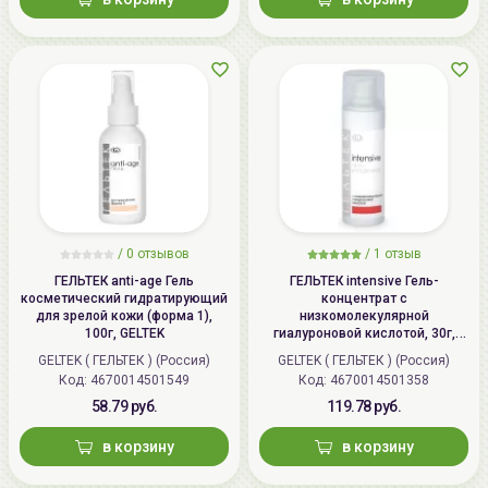
/
0 отзывов
/
1 отзыв
ГЕЛЬТЕК anti-age Гель
ГЕЛЬТЕК intensive Гель-
косметический гидратирующий
концентрат с
для зрелой кожи (форма 1),
низкомолекулярной
100г, GELTEK
гиалуроновой кислотой, 30г,
GELTEK
GELTEK ( ГЕЛЬТЕК ) (Россия)
GELTEK ( ГЕЛЬТЕК ) (Россия)
Код: 4670014501549
Код: 4670014501358
58.79 руб.
119.78 руб.
в корзину
в корзину