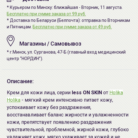
* Курьером по Минску: ближайшая - Вторник, 11 августа.
Бесплатно при сумме заказа от 99 руб.
* Доставка по Беларуси (Белпочта): отправка по Вторникам
и Пятницам.
Бесплатно при сумме заказа от 49 руб.
Магазины / Самовывоз
* г.Минск, ул. Сурганова, 47-Б (главный вход медицинский
центр “НОРДИН”).
Описание:
Крем для кожи лица, серии
less ON SKIN
от
Holika
Holika
- мягкий крем интенсивно питает кожу,
успокаивает кожу без раздражения,
восстанавливает баланс жирности и увлажненности
кожи, препятствует появлению раздражения
чувствительной, проблемной, жирной кожи, глубоко
увлажняет кожу, мягко ухаживает за кожей и не