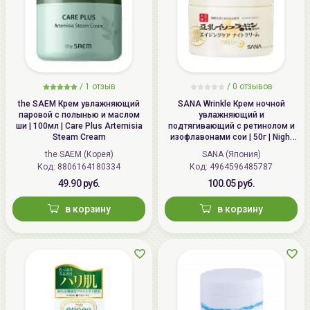
/
1 отзыв
/
0 отзывов
the SAEM Крем увлажняющий
SANA Wrinkle Крем ночной
паровой с полынью и маслом
увлажняющий и
ши | 100мл | Care Plus Artemisia
подтягивающий с ретинолом и
Steam Cream
изофлавонами сои | 50г | Night
Wrinkle Cream
the SAEM (Корея)
SANA (Япония)
Код: 8806164180334
Код: 4964596485787
49.90 руб.
100.05 руб.
в корзину
в корзину