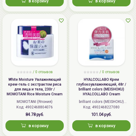
в корзину
в корзину
/
0 отзывов
/
0 отзывов
White Moisture Увлажняющий
HYALCOLLABO Крем
крем-гель с экстрактом риса
глубокоувлажняющий, 48г /
для лица и тела, 230г /
brilliant colors (MEISHOKU)
MOMOTANI Rice Moisture Cream
HYALCOLLABO Cream
MOMOTANI (Япония)
brilliant colors (MEISHOKU)
Код: 4902468804076
Код: 4902468227080
(Япония)
84.78 руб.
101.04 руб.
в корзину
в корзину