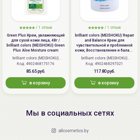
/
1 отзыв
/
1 отзыв
Green Plus Крем, увлажняющий
brilliant colors (MEISHOKU) Repair
для сухой кожи лица, 48г /
and Balance Крем для
brilliant colors (MEISHOKU) Green
чувствительной и проблемной
Plus Aloe Moisture cream
кожи, Восстановление и баланс
| 45г | Repair and Balance Mild
brilliant colors (MEISHOKU)
brilliant colors (MEISHOKU)
Cream
Код: 4902468175176
(Япония)
Код: 4902468297021
(Япония)
85.65 руб.
117.80 руб.
в корзину
в корзину
Мы в социальных сетях
allcosmetics.by