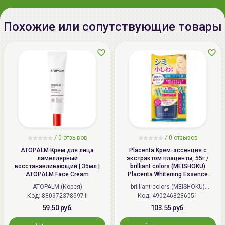
Способ применения:
1.
Перед применением средства рекомендуется
Похожие или сопутствующие товары
предварительно воспользоваться
средствами для
очищения
для качественной
очистки кожи лица
, а
также воспользоваться
тонером
и
эмульсией
.
2.
Массажными движениями нанесите равномерно
небольшое количество крема на кожу лица. Дайте
средству впитаться.
Наибольшего эффекта можно достичь используя
комплексно косметические средства серии
less ON
SKIN
от
Holika Holika
.
/
0 отзывов
/
0 отзывов
ATOPALM Крем для лица
Placenta Крем-эссенция с
ламеллярный
экстрактом плаценты, 55г /
восстанавливающий | 35мл |
brilliant colors (MEISHOKU)
ATOPALM Face Cream
Placenta Whitening Essence
Cream
ATOPALM (Корея)
brilliant colors (MEISHOKU)
Код: 8809723785971
Код: 4902468236051
(Япония)
59.50 руб.
103.55 руб.