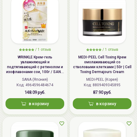
/
1 отзыв
/
1 отзыв
WRINKLE Крем-гель
MEDI-PEEL Cell Toxing Крем
увлажняющий и
омолаживающий со
подтягивающий с ретинолом и
стволовыми клетками | 50г | Cell
изофлавонами сои, 100г / SANA
Toxing Dermajours Cream
WRINKLE Gel Cream
SANA (Япония)
MEDI-PEEL (Корея)
Код: 4964596484674
Код: 8809409345895
148.09 руб.
87.90 руб.
в корзину
в корзину