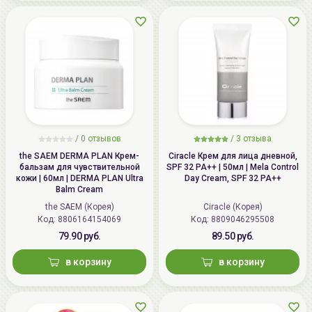
/
0 отзывов
/
3 отзыва
the SAEM DERMA PLAN Крем-
Ciracle Крем для лица дневной,
бальзам для чувствительной
SPF 32 PA++ | 50мл | Mela Control
кожи | 60мл | DERMA PLAN Ultra
Day Cream, SPF 32 PA++
Balm Cream
the SAEM (Корея)
Ciracle (Корея)
Код: 8806164154069
Код: 8809046295508
79.90 руб.
89.50 руб.
в корзину
в корзину