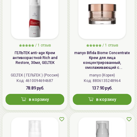
/
1 отзыв
/
1 отзыв
ГЕЛЬТЕК anti-age Крем
manyo Bifida Biome Concentrate
антивозрастной Rich and
Крем для лица
Restore, 30мл, GELTEK
концентрированный,
омолаживающий с
бифидобактериями | 50мл |
GELTEK ( ГЕЛЬТЕК ) (Россия)
manyo (Корея)
Bifida Biome Concentrate Cream
Код: 4610094694687
Код: 8806135248964
78.89 руб.
137.90 руб.
в корзину
в корзину