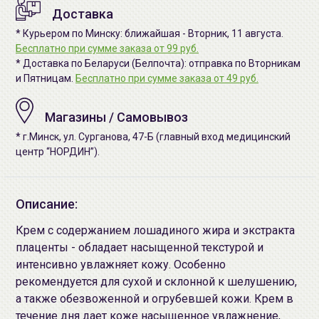
Доставка
* Курьером по Минску: ближайшая - Вторник, 11 августа.
Бесплатно при сумме заказа от 99 руб.
* Доставка по Беларуси (Белпочта): отправка по Вторникам
и Пятницам.
Бесплатно при сумме заказа от 49 руб.
Магазины / Самовывоз
* г.Минск, ул. Сурганова, 47-Б (главный вход медицинский
центр “НОРДИН”).
Описание:
Крем с содержанием лошадиного жира и экстракта
плаценты - обладает насыщенной текстурой и
интенсивно увлажняет кожу. Особенно
рекомендуется для сухой и склонной к шелушению,
а также обезвоженной и огрубевшей кожи. Крем в
течение дня дает коже насыщенное увлажнение,