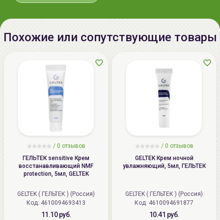
способностью.
Масло рисовых отрубей - используется как
смягчающий и влагоудерживающий компонент.
Похожие или сопутствующие товары
Экстракт солодки - оказывает смягчающее и
противовоспалительное действие, активизирует
водно-солевой обмен.
Способ применения:
Наносите на
очищенную
кожу
лица после
лосьона
. При особенно сухой коже
рекомендуется легкий массаж с использованием
данного крема.
/
0 отзывов
/
0 отзывов
ГЕЛЬТЕК sensitive Крем
GELTEK Крем ночной
восстанавливающий NMF
увлажняющий, 5мл, ГЕЛЬТЕК
protection, 5мл, GELTEK
GELTEK ( ГЕЛЬТЕК ) (Россия)
GELTEK ( ГЕЛЬТЕК ) (Россия)
Код: 4610094693413
Код: 4610094691877
11.10 руб.
10.41 руб.