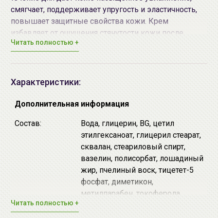
смягчает, поддерживает упругость и эластичность,
повышает защитные свойства кожи. Крем
избавляет от ощущения стянутости кожи после
Читать полностью +
умывания. Может также использоваться для
огрубевших участков кожи пальцев рук и тыльной
стороны ладоней.
Характеристики:
Преимущества продукта:
Дополнительная информация
Обладает высокой смягчающей способностью.
Поддерживает здоровье кожи, предотвращает
Состав:
Вода, глицерин, BG, цетил
ее шероховатость и сухость.
этилгексаноат, глицерил стеарат,
Регулирует гидролипидный баланс.
сквалан, стеариловый спирт,
Интенсивно смягчает и увлажняет даже очень
вазелин, полисорбат, лошадиный
сухую кожу, делает ее упругой, свежей и
жир, пчелиный воск, тицетет-5
здоровой.
фосфат, диметикон,
Легко впитывается.
метилпарабен, токоферола
Не содержит красителей, ароматизаторов.
Читать полностью +
ацетат, карбомер, экстракт
Обладает слабой кислотностью.
солодки, пропилпарабен, натрия