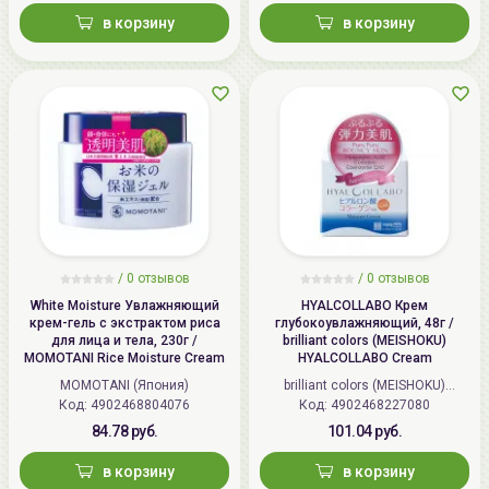
в корзину
в корзину
/
0 отзывов
/
0 отзывов
White Moisture Увлажняющий
HYALCOLLABO Крем
крем-гель с экстрактом риса
глубокоувлажняющий, 48г /
для лица и тела, 230г /
brilliant colors (MEISHOKU)
MOMOTANI Rice Moisture Cream
HYALCOLLABO Cream
MOMOTANI (Япония)
brilliant colors (MEISHOKU)
Код: 4902468804076
Код: 4902468227080
(Япония)
84.78 руб.
101.04 руб.
в корзину
в корзину