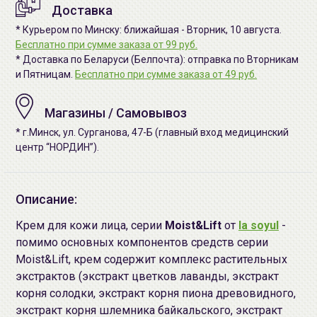
Доставка
* Курьером по Минску: ближайшая - Вторник, 10 августа.
Бесплатно при сумме заказа от 99 руб.
* Доставка по Беларуси (Белпочта): отправка по Вторникам
и Пятницам.
Бесплатно при сумме заказа от 49 руб.
Магазины / Самовывоз
* г.Минск, ул. Сурганова, 47-Б (главный вход медицинский
центр “НОРДИН”).
Описание:
Крем для кожи лица, серии
Moist&Lift
от
la soyul
-
помимо основных компонентов средств серии
Moist&Lift, крем содержит комплекс растительных
экстрактов (экстракт цветков лаванды, экстракт
корня солодки, экстракт корня пиона древовидного,
экстракт корня шлемника байкальского, экстракт