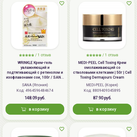
/
1 отзыв
/
1 отзыв
WRINKLE Крем-гель
MEDI-PEEL Cell Toxing Крем
увлажняющий и
омолаживающий со
подтягивающий с ретинолом и
стволовыми клетками | 50г | Cell
изофлавонами сои, 100г / SANA
Toxing Dermajours Cream
WRINKLE Gel Cream
SANA (Япония)
MEDI-PEEL (Корея)
Код: 4964596484674
Код: 8809409345895
148.09 руб.
87.90 руб.
в корзину
в корзину