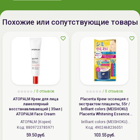
Похожие или сопутствующие товары
/
0 отзывов
/
0 отзывов
ATOPALM Крем для лица
Placenta Крем-эссенция с
ламеллярный
экстрактом плаценты, 55г /
восстанавливающий | 35мл |
brilliant colors (MEISHOKU)
ATOPALM Face Cream
Placenta Whitening Essence
Cream
ATOPALM (Корея)
brilliant colors (MEISHOKU)
Код: 8809723785971
Код: 4902468236051
(Япония)
59.50 руб.
103.55 руб.