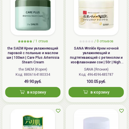
/
1 отзыв
/
0 отзывов
the SAEM Крем увлажняющий
SANA Wrinkle Крем ночной
паровой с полынью и маслом
увлажняющий и
ши | 100мл | Care Plus Artemisia
подтягивающий с ретинолом и
Steam Cream
изофлавонами сои | 50г | Night
Wrinkle Cream
the SAEM (Корея)
SANA (Япония)
Код: 8806164180334
Код: 4964596485787
49.90 руб.
100.05 руб.
в корзину
в корзину