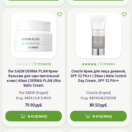
/
0 отзывов
/
3 отзыва
the SAEM DERMA PLAN Крем-
Ciracle Крем для лица дневной,
бальзам для чувствительной
SPF 32 PA++ | 50мл | Mela Control
кожи | 60мл | DERMA PLAN Ultra
Day Cream, SPF 32 PA++
Balm Cream
the SAEM (Корея)
Ciracle (Корея)
Код: 8806164154069
Код: 8809046295508
79.90 руб.
89.50 руб.
в корзину
в корзину