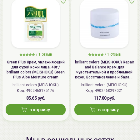
/
1 отзыв
/
1 отзыв
Green Plus Крем, увлажняющий
brilliant colors (MEISHOKU) Repair
для сухой кожи лица, 48г /
and Balance Крем для
brilliant colors (MEISHOKU) Green
чувствительной и проблемной
Plus Aloe Moisture cream
кожи, Восстановление и баланс
| 45г | Repair and Balance Mild
brilliant colors (MEISHOKU)
brilliant colors (MEISHOKU)
Cream
Код: 4902468175176
(Япония)
Код: 4902468297021
(Япония)
85.65 руб.
117.80 руб.
в корзину
в корзину
Мы в социальных сетях