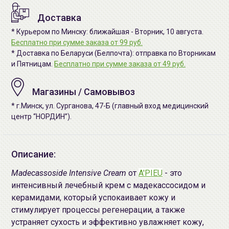
Доставка
* Курьером по Минску: ближайшая - Вторник, 10 августа.
Бесплатно при сумме заказа от 99 руб.
* Доставка по Беларуси (Белпочта): отправка по Вторникам
и Пятницам.
Бесплатно при сумме заказа от 49 руб.
Магазины / Самовывоз
* г.Минск, ул. Сурганова, 47-Б (главный вход медицинский
центр “НОРДИН”).
Описание:
Madecassoside Intensive Cream
от
A'PIEU
- это
интенсивный лечебный крем с мадекассосидом и
керамидами, который успокаивает кожу и
стимулирует процессы регенерации, а также
устраняет сухость и эффективно увлажняет кожу,