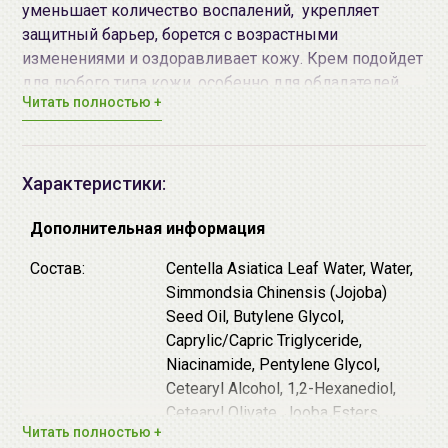
уменьшает количество воспалений, укрепляет
защитный барьер, борется с возрастными
изменениями и оздоравливает кожу. Крем подойдет
для любого типа кожи, особенно для обладателей
Читать полностью +
чувствительной кожи склонной к воспалениям. Крем
легко распределяется и прекрасно впитывается, не
оставляет жирной пленки или липкости.
♦
Мадекассосид
- это активный компонент,
Характеристики:
выделенный экстрагированием из центеллы
азиатской. Мадекассосид эффективно успокаивает
Дополнительная информация
раздражения, стимулирует процесс регенерации
Состав:
Centella Asiatica Leaf Water, Water,
клеток и способствует быстрому заживлению
Simmondsia Chinensis (Jojoba)
повреждений, оздоравливает кожу, нормализует
Seed Oil, Butylene Glycol,
выработку себума и водно-жировой баланс,
Caprylic/Capric Triglyceride,
обладает антибактериальным и
Niacinamide, Pentylene Glycol,
противовоспалительным эффектом, а также
Cetearyl Alcohol, 1,2-Hexanediol,
укрепляет сосуды и уменьшает глубину морщин.
Cetearyl Olivate, Jooba Esters,
♦
Экстракт центеллы азиатской
- это экстракт
Читать полностью +
Sorbitan Olivate, Vinyl Dimethicone,
уникального корейского растения, прекрасный