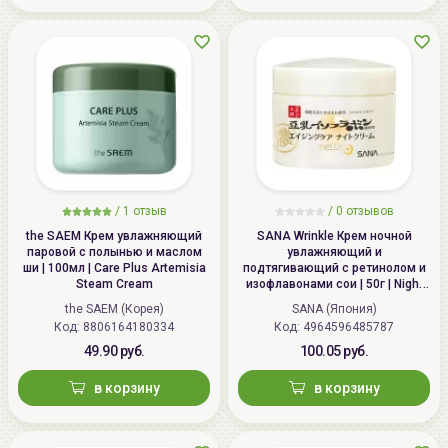
/
1 отзыв
/
0 отзывов
the SAEM Крем увлажняющий
SANA Wrinkle Крем ночной
паровой с полынью и маслом
увлажняющий и
ши | 100мл | Care Plus Artemisia
подтягивающий с ретинолом и
Steam Cream
изофлавонами сои | 50г | Night
Wrinkle Cream
the SAEM (Корея)
SANA (Япония)
Код: 8806164180334
Код: 4964596485787
49.90 руб.
100.05 руб.
в корзину
в корзину