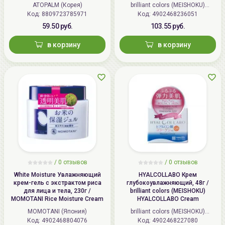
Cream
ATOPALM (Корея)
brilliant colors (MEISHOKU)
Код: 8809723785971
Код: 4902468236051
(Япония)
Наибольшего эффекта можно достичь используя
59.50 руб.
103.55 руб.
комплексно средства
от
A'PIEU
.
в корзину
в корзину
/
0 отзывов
/
0 отзывов
White Moisture Увлажняющий
HYALCOLLABO Крем
крем-гель с экстрактом риса
глубокоувлажняющий, 48г /
для лица и тела, 230г /
brilliant colors (MEISHOKU)
MOMOTANI Rice Moisture Cream
HYALCOLLABO Cream
MOMOTANI (Япония)
brilliant colors (MEISHOKU)
Код: 4902468804076
Код: 4902468227080
(Япония)