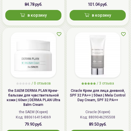
84.78 руб.
101.04 руб.
в корзину
в корзину
/
0 отзывов
/
3 отзыва
the SAEM DERMA PLAN Крем-
Ciracle Крем для лица дневной,
бальзам для чувствительной
SPF 32 PA++ | 50мл | Mela Control
кожи | 60мл | DERMA PLAN Ultra
Day Cream, SPF 32 PA++
Balm Cream
the SAEM (Корея)
Ciracle (Корея)
Код: 8806164154069
Код: 8809046295508
79.90 руб.
89.50 руб.