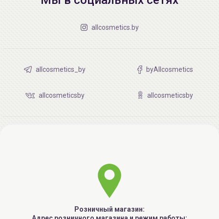
allcosmetics.by
allcosmetics_by
byAllcosmetics
allcosmeticsby
allcosmeticsby
Розничный магазин:
Адрес розничного магазина и режим работы: