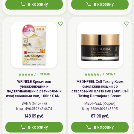
в корзину
в корзину
/
1 отзыв
/
1 отзыв
WRINKLE Крем-гель
MEDI-PEEL Cell Toxing Крем
увлажняющий и
омолаживающий со
подтягивающий с ретинолом и
стволовыми клетками | 50г | Cell
изофлавонами сои, 100г / SANA
Toxing Dermajours Cream
WRINKLE Gel Cream
SANA (Япония)
MEDI-PEEL (Корея)
Код: 4964596484674
Код: 8809409345895
148.09 руб.
87.90 руб.
в корзину
в корзину