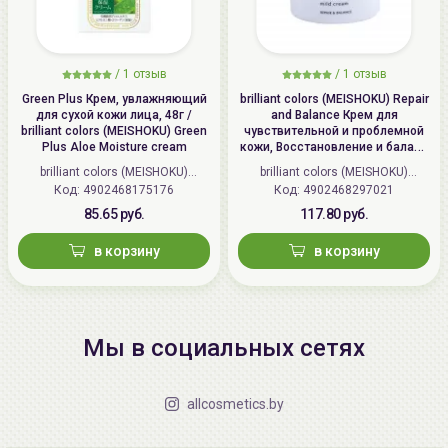
/
1 отзыв
/
1 отзыв
Green Plus Крем, увлажняющий
brilliant colors (MEISHOKU) Repair
для сухой кожи лица, 48г /
and Balance Крем для
brilliant colors (MEISHOKU) Green
чувствительной и проблемной
Plus Aloe Moisture cream
кожи, Восстановление и баланс
| 45г | Repair and Balance Mild
brilliant colors (MEISHOKU)
brilliant colors (MEISHOKU)
Cream
Код: 4902468175176
(Япония)
Код: 4902468297021
(Япония)
85.65 руб.
117.80 руб.
в корзину
в корзину
Мы в социальных сетях
allcosmetics.by