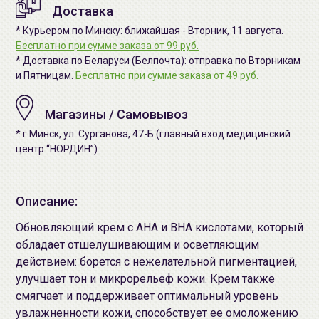
Доставка
* Курьером по Минску: ближайшая - Вторник, 11 августа.
Бесплатно при сумме заказа от 99 руб.
* Доставка по Беларуси (Белпочта): отправка по Вторникам
и Пятницам.
Бесплатно при сумме заказа от 49 руб.
Магазины / Самовывоз
* г.Минск, ул. Сурганова, 47-Б (главный вход медицинский
центр “НОРДИН”).
Описание:
Обновляющий крем с AHA и BHA кислотами, который
обладает отшелушивающим и осветляющим
действием: борется с нежелательной пигментацией,
улучшает тон и микрорельеф кожи. Крем также
смягчает и поддерживает оптимальный уровень
увлажненности кожи, способствует ее омоложению