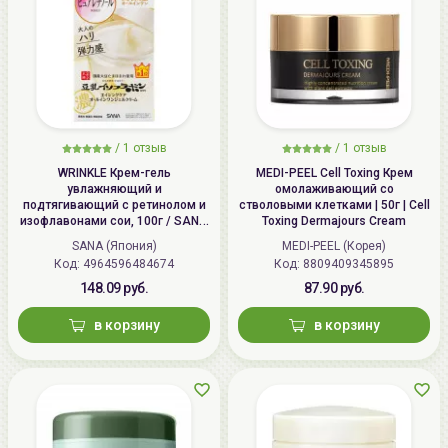
/
1 отзыв
/
1 отзыв
WRINKLE Крем-гель
MEDI-PEEL Cell Toxing Крем
увлажняющий и
омолаживающий со
подтягивающий с ретинолом и
стволовыми клетками | 50г | Cell
изофлавонами сои, 100г / SANA
Toxing Dermajours Cream
WRINKLE Gel Cream
SANA (Япония)
MEDI-PEEL (Корея)
Код: 4964596484674
Код: 8809409345895
148.09 руб.
87.90 руб.
в корзину
в корзину