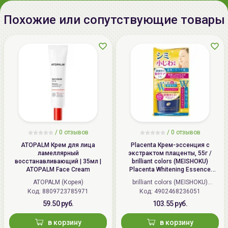
тел.:+375296131336
другие средства с AHA или BHA кислотами,
ретинолом, витамином С.
Похожие или сопутствующие товары
/
0 отзывов
/
0 отзывов
ATOPALM Крем для лица
Placenta Крем-эссенция с
ламеллярный
экстрактом плаценты, 55г /
восстанавливающий | 35мл |
brilliant colors (MEISHOKU)
ATOPALM Face Cream
Placenta Whitening Essence
Cream
ATOPALM (Корея)
brilliant colors (MEISHOKU)
Код: 8809723785971
Код: 4902468236051
(Япония)
59.50 руб.
103.55 руб.
в корзину
в корзину