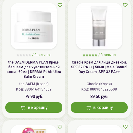
/
0 отзывов
/
3 отзыва
the SAEM DERMA PLAN Крем-
Ciracle Крем для лица дневной,
бальзам для чувствительной
SPF 32 PA++ | 50мл | Mela Control
кожи | 60мл | DERMA PLAN Ultra
Day Cream, SPF 32 PA++
Balm Cream
the SAEM (Корея)
Ciracle (Корея)
Код: 8806164154069
Код: 8809046295508
79.90 руб.
89.50 руб.
в корзину
в корзину