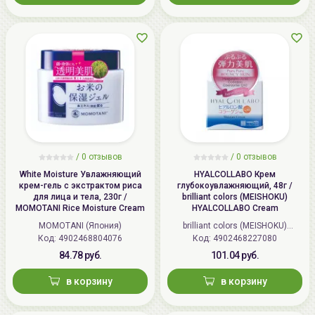
/
0 отзывов
/
0 отзывов
White Moisture Увлажняющий
HYALCOLLABO Крем
крем-гель с экстрактом риса
глубокоувлажняющий, 48г /
для лица и тела, 230г /
brilliant colors (MEISHOKU)
MOMOTANI Rice Moisture Cream
HYALCOLLABO Cream
MOMOTANI (Япония)
brilliant colors (MEISHOKU)
Код: 4902468804076
Код: 4902468227080
(Япония)
84.78 руб.
101.04 руб.
в корзину
в корзину