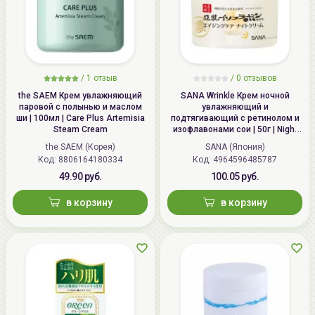
/
1 отзыв
/
0 отзывов
the SAEM Крем увлажняющий
SANA Wrinkle Крем ночной
паровой с полынью и маслом
увлажняющий и
ши | 100мл | Care Plus Artemisia
подтягивающий с ретинолом и
Steam Cream
изофлавонами сои | 50г | Night
Wrinkle Cream
the SAEM (Корея)
SANA (Япония)
Код: 8806164180334
Код: 4964596485787
49.90 руб.
100.05 руб.
в корзину
в корзину