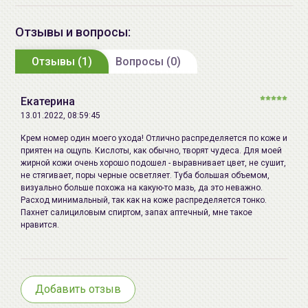
Copolymer Bis-Decyltetradeceth-
успокаивает, тонизирует и наполняет кожу
20 Ether, Glyceryl Stearate,
Отзывы и вопросы:
влагой, способствует нормализации
Panthenol, Salicylic Acid, Artemisia
гидролипидного баланса и осветлению
Отзывы (1)
Princeps Leaf Extract, Xanthan Gum,
Вопросы (0)
пигментных пятен.
Hydroxyacetophenone, Sodium
Ниацинамид
– мощный регулятор клеточного
Acrylate/Sodium Acryloyldimethyl
метаболизма, ускоряет жизненно важные
Екатерина
Taurate Copolymer, PEG-100
процессы, что весьма полезно для увядающей
13.01.2022, 08:59:45
Stearate, Isohexadecane, PEG-2M,
кожи. Он увеличивает синтез коллагена,
Крем номер один моего ухода! Отлично распределяется по коже и
Hydrogenated Lecithin, Allantoin,
керамидов и жирных кислот в поверхностном
приятен на ощупь. Кислоты, как обычно, творят чудеса. Для моей
Sucrose Distearate, Polysorbate
жирной кожи очень хорошо подошел - выравнивает цвет, не сушит,
слое кожи, предотвращает потерю влаги,
не стягивает, поры черные осветляет. Туба большая объемом,
80, Adenosine, Sorbitan Oleate,
улучшает внешний вид сухой или поврежденной
визуально больше похожа на какую-то мазь, да это неважно.
Disodium EDTA, Pantolactone,
кожи, также обладает выраженным
Расход минимальный, так как на коже распределяется тонко.
Lactobacillus/Pumpkin Ferment
Пахнет салициловым спиртом, запах аптечный, мне такое
осветляющим действием.
нравится.
Extract, Phenoxyethanol, Ananas
sativus (pineapple) fruit Extract,
Alchemilla Vulgaris Extract, Arnica
Montana Flower Extract, Actinidia
Добавить отзыв
Chinensis (Kiwi) Fruit Extract, Pyrus