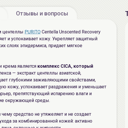
Отзывы и вопросы
м центеллы
PURITO
Centella Unscented Recovery
яет и успокаивает кожу. Укрепляет защитный
ких слоях эпидермиса, придает мягкое
 крема является
комплекс CICA, который
екса — экстракт центеллы азиатской,
ладает глубокими заживляющими свойствами,
ую кожу, успокаивает раздражения и уменьшает
арьер, препятствующий испарению влаги и
ие окружающей среды.
я чему средство не утяжеляет и не создает
ухода за комбинированной кожей: активно
 лица, склонные к жирности.