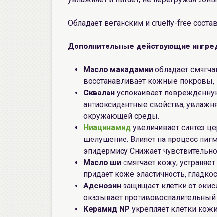
Обладает веганским и cruelty-free соста
Дополнительные действующие ингре
Масло макадамии
обладает смягч
восстанавливает кожные покровы, 
Сквалан
успокаивает поврежденную
антиоксидантные свойства, увлажня
окружающей среды.
Ниацинамид
увеличивает синтез цер
шелушение. Влияет на процесс пигм
эпидермису Снижает чувствительно
Масло ши
смягчает кожу, устраняет
придает коже эластичность, гладкост
Аденозин
защищает клетки от окисл
оказывает противовоспалительный
Керамид NP
укрепляет клетки кожи