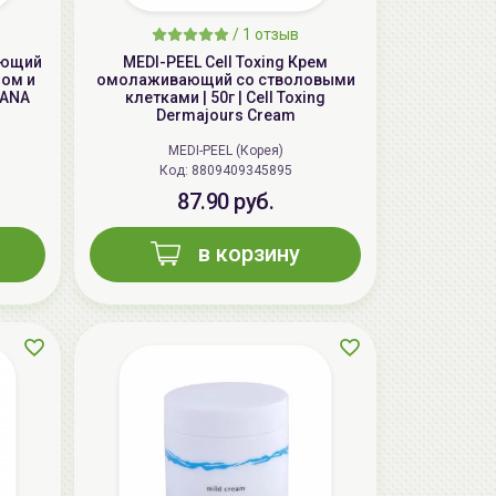
/
1 отзыв
яющий
MEDI-PEEL Cell Toxing Крем
лом и
омолаживающий со стволовыми
SANA
клетками | 50г | Cell Toxing
Dermajours Cream
MEDI-PEEL (Корея)
Код: 8809409345895
87.90 руб.
в корзину