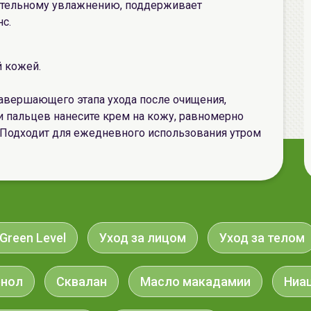
лительному увлажнению, поддерживает
с.
й кожей.
завершающего этапа ухода после очищения,
и пальцев нанесите крем на кожу, равномерно
 Подходит для ежедневного использования утром
 Green Level
Уход за лицом
Уход за телом
енол
Сквалан
Масло макадамии
Ниа