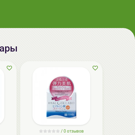
вары
AiliCode Бальзам для волос
увлажняющий, 250мл
19.99 руб.
27.38 руб.
-26%
aкция
/
0 отзывов