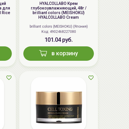
щий
HYALCOLLABO Крем
а для
глубокоувлажняющий, 48г /
 Rice
brilliant colors (MEISHOKU)
HYALCOLLABO Cream
brilliant colors (MEISHOKU) (Япония)
Код: 4902468227080
101.04 руб.
в корзину
AiliCode Восстанавливающий крем-
пилинг для лица, 50мл
24.90 руб.
49.95 руб.
-50%