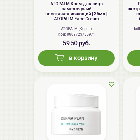
ATOPALM Крем для лица
ламеллярный
экстр
восстанавливающий | 35мл |
c
ATOPALM Face Cream
ATOPALM (Корея)
bri
Код: 8809723785971
59.50 руб.
в корзину