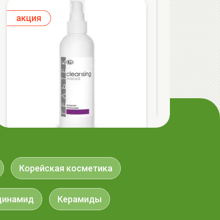
aкция
ГЕЛЬТЕК cleansing Маска энзимная
пектиновая, 200г, GELTEK
Корейская косметика
59.00 руб.
124.98 руб.
-52%
цинамид
Керамиды
aкция