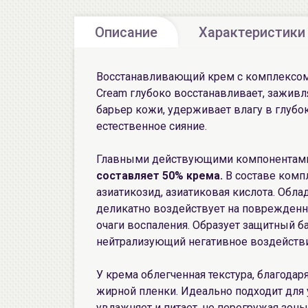
Описание
Характеристики
Восстанавливающий крем с комплексо
Cream глубоко восстанавливает, заживл
барьер кожи, удерживает влагу в глубо
естественное сияние.
Главными действующими компонентами
составляет 50% крема.
В составе компл
азиатикозид, азиатиковая кислота. Об
деликатно воздействует на поврежденн
очаги воспаления. Образует защитный б
нейтрализующий негативное воздейств
У крема облегченная текстура, благодар
жирной пленки. Идеально подходит для 
увлажняет и питает, не перегружая зоны