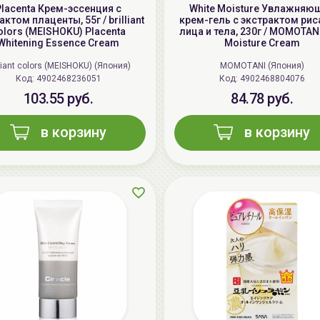
Placenta Крем-эссенция с
White Moisture Увлажняю
актом плаценты, 55г / brilliant
крем-гель с экстрактом рис
olors (MEISHOKU) Placenta
лица и тела, 230г / MOMOTANI
Whitening Essence Cream
Moisture Cream
lliant colors (MEISHOKU) (Япония)
MOMOTANI (Япония)
Код: 4902468236051
Код: 4902468804076
103.55 руб.
84.78 руб.
в корзину
в корзину