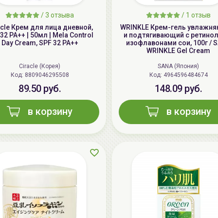
/
3 отзыва
/
1 отзыв
acle Крем для лица дневной,
WRINKLE Крем-гель увлажн
32 PA++ | 50мл | Mela Control
и подтягивающий с ретино
Day Cream, SPF 32 PA++
изофлавонами сои, 100г / 
WRINKLE Gel Cream
Ciracle (Корея)
SANA (Япония)
Код: 8809046295508
Код: 4964596484674
89.50 руб.
148.09 руб.
в корзину
в корзину