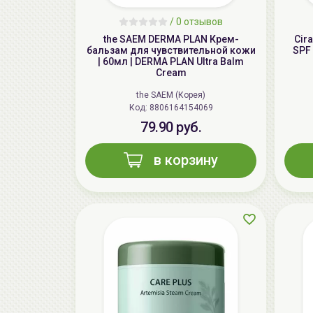
/
0 отзывов
the SAEM DERMA PLAN Крем-
Cir
бальзам для чувствительной кожи
SPF 
| 60мл | DERMA PLAN Ultra Balm
Cream
the SAEM (Корея)
Код: 8806164154069
79.90 руб.
в корзину