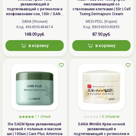
увлажняющий и
омолаживающий со
подтягивающий с ретинолом и
стволовыми клетками | 50г | Cell
изофлавонами сои, 100г / SANA
Toxing Dermajours Cream
WRINKLE Gel Cream
SANA (Япония)
MEDI-PEEL (Корея)
Код: 4964596484674
Код: 8809409345895
148.09 руб.
87.90 руб.
в корзину
в корзину
/
1 отзыв
/
0 отзывов
the SAEM Крем увлажняющий
SANA Wrinkle Крем ночной
паровой с полынью и маслом
увлажняющий и
ши | 100мл | Care Plus Artemisia
подтягивающий с ретинолом и