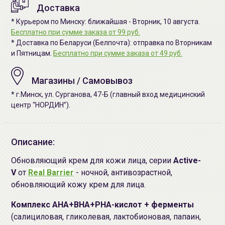
Доставка
* Курьером по Минску: ближайшая - Вторник, 10 августа.
Бесплатно при сумме заказа от 99 руб.
* Доставка по Беларуси (Белпочта): отправка по Вторникам
и Пятницам.
Бесплатно при сумме заказа от 49 руб.
Магазины / Самовывоз
* г.Минск, ул. Сурганова, 47-Б (главный вход медицинский
центр “НОРДИН”).
Описание:
Обновляющий крем для кожи лица, серии
Active-
V
от
Real Barrier
- ночной, антивозрастной,
обновляющий кожу крем для лица.
Комплекс AHA+BHA+PHA-кислот + ферменты
(салициловая, гликолевая, лактобионовая, папаин,