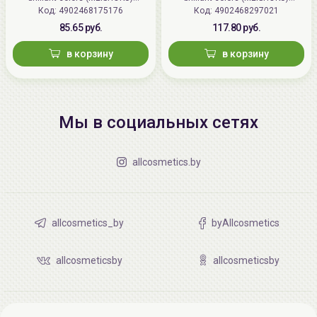
Cream
Код: 4902468175176
(Япония)
Код: 4902468297021
(Япония)
85.65 руб.
117.80 руб.
в корзину
в корзину
Мы в социальных сетях
allcosmetics.by
allcosmetics_by
byAllcosmetics
allcosmeticsby
allcosmeticsby