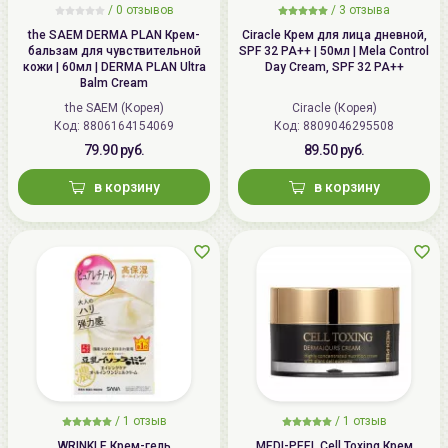
/
0 отзывов
/
3 отзыва
the SAEM DERMA PLAN Крем-
Ciracle Крем для лица дневной,
бальзам для чувствительной
SPF 32 PA++ | 50мл | Mela Control
кожи | 60мл | DERMA PLAN Ultra
Day Cream, SPF 32 PA++
Balm Cream
the SAEM (Корея)
Ciracle (Корея)
Код: 8806164154069
Код: 8809046295508
79.90 руб.
89.50 руб.
в корзину
в корзину
/
1 отзыв
/
1 отзыв
WRINKLE Крем-гель
MEDI-PEEL Cell Toxing Крем