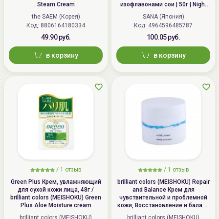
Steam Cream
изофлавонами сои | 50г | Night
Wrinkle Cream
the SAEM (Корея)
SANA (Япония)
Код: 8806164180334
Код: 4964596485787
49.90 руб.
100.05 руб.
в корзину
в корзину
/
1 отзыв
/
1 отзыв
Green Plus Крем, увлажняющий
brilliant colors (MEISHOKU) Repair
для сухой кожи лица, 48г /
and Balance Крем для
brilliant colors (MEISHOKU) Green
чувствительной и проблемной
Plus Aloe Moisture cream
кожи, Восстановление и баланс
| 45г | Repair and Balance Mild
brilliant colors (MEISHOKU)
brilliant colors (MEISHOKU)