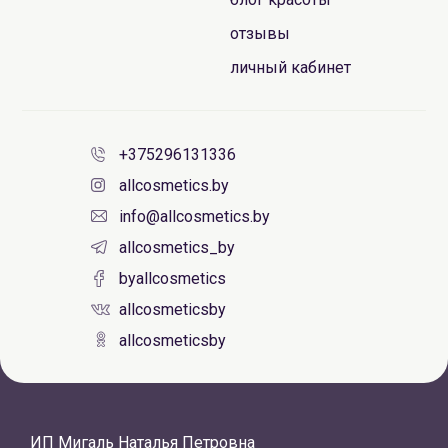
отзывы
личный кабинет
+375296131336
allcosmetics.by
info@allcosmetics.by
allcosmetics_by
byallcosmetics
allcosmeticsby
allcosmeticsby
ИП Мигаль Наталья Петровна