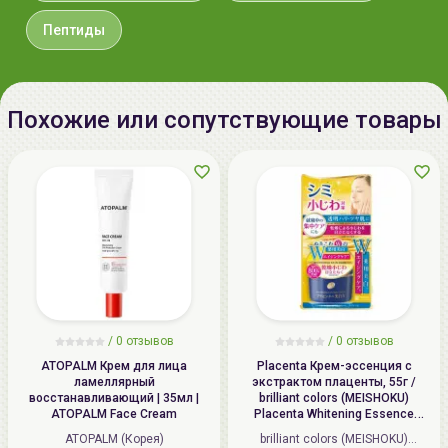
Срок годности:
дату окончания срока годности
комплексно косметические средства от
the SAEM
.
Пептиды
смотрите на упаковке
(гггг.мм.дд)
Производитель:
[the SAEM] "the SAEM International
Похожие или сопутствующие товары
Co., Ltd.", Республика Корея,
Republic of Korea, 10F. Kwanjeong
Bld., 35 Cheonggyecheon-ro,
Jongno-gu, Seoul
Импортер в
ИП Мигаль Наталья Петровна,
Беларусь:
УНП 192179286 Беларусь,
220020 Минск, ул.Радужная 4/1-
136. www.allcosmetics.by, E-mail:
info@allcosmetics.by,
/
0 отзывов
/
0 отзывов
тел.:+375296131336
ATOPALM Крем для лица
Placenta Крем-эссенция с
ламеллярный
экстрактом плаценты, 55г /
восстанавливающий | 35мл |
brilliant colors (MEISHOKU)
ATOPALM Face Cream
Placenta Whitening Essence
Cream
ATOPALM (Корея)
brilliant colors (MEISHOKU)