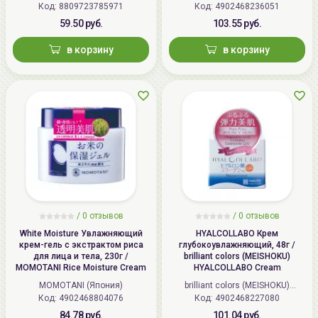
Код: 8809723785971
Код: 4902468236051
(Япония)
59.50 руб.
103.55 руб.
в корзину
в корзину
/
0 отзывов
/
0 отзывов
White Moisture Увлажняющий
HYALCOLLABO Крем
крем-гель с экстрактом риса
глубокоувлажняющий, 48г /
для лица и тела, 230г /
brilliant colors (MEISHOKU)
MOMOTANI Rice Moisture Cream
HYALCOLLABO Cream
MOMOTANI (Япония)
brilliant colors (MEISHOKU)
Код: 4902468804076
Код: 4902468227080
(Япония)
84.78 руб.
101.04 руб.