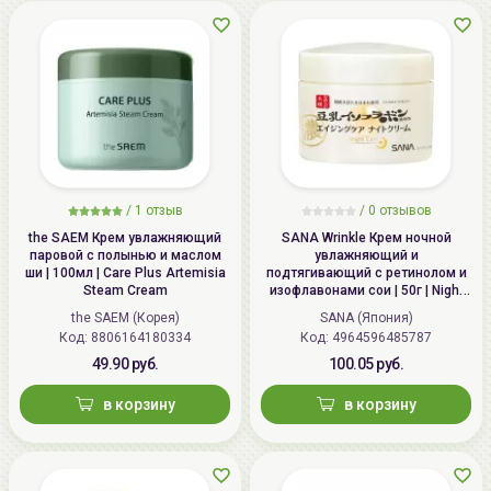
/
1 отзыв
/
0 отзывов
the SAEM Крем увлажняющий
SANA Wrinkle Крем ночной
паровой с полынью и маслом
увлажняющий и
ши | 100мл | Care Plus Artemisia
подтягивающий с ретинолом и
Steam Cream
изофлавонами сои | 50г | Night
Wrinkle Cream
the SAEM (Корея)
SANA (Япония)
Код: 8806164180334
Код: 4964596485787
49.90 руб.
100.05 руб.
в корзину
в корзину