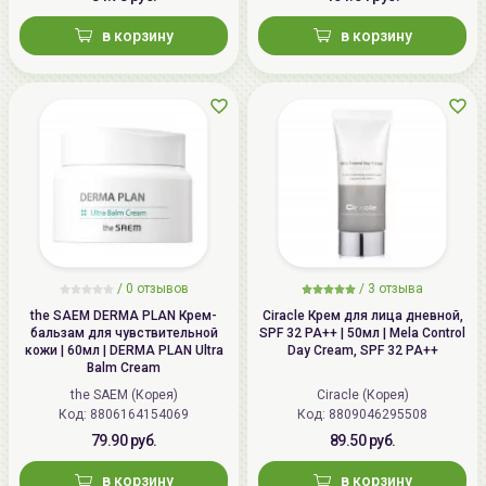
в корзину
в корзину
/
0 отзывов
/
3 отзыва
the SAEM DERMA PLAN Крем-
Ciracle Крем для лица дневной,
бальзам для чувствительной
SPF 32 PA++ | 50мл | Mela Control
кожи | 60мл | DERMA PLAN Ultra
Day Cream, SPF 32 PA++
Balm Cream
the SAEM (Корея)
Ciracle (Корея)
Код: 8806164154069
Код: 8809046295508
79.90 руб.
89.50 руб.
в корзину
в корзину