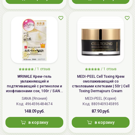
/
1 отзыв
/
1 отзыв
WRINKLE Крем-гель
MEDI-PEEL Cell Toxing Крем
увлажняющий и
омолаживающий со
подтягивающий с ретинолом и
стволовыми клетками | 50г | Cell
изофлавонами сои, 100г / SANA
Toxing Dermajours Cream
WRINKLE Gel Cream
SANA (Япония)
MEDI-PEEL (Корея)
Код: 4964596484674
Код: 8809409345895
148.09 руб.
87.90 руб.
в корзину
в корзину