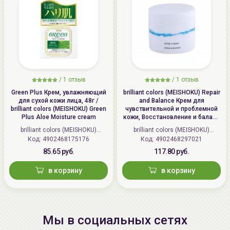
/
1 отзыв
/
1 отзыв
Green Plus Крем, увлажняющий
brilliant colors (MEISHOKU) Repair
для сухой кожи лица, 48г /
and Balance Крем для
brilliant colors (MEISHOKU) Green
чувствительной и проблемной
Plus Aloe Moisture cream
кожи, Восстановление и баланс
| 45г | Repair and Balance Mild
brilliant colors (MEISHOKU)
brilliant colors (MEISHOKU)
Cream
Код: 4902468175176
(Япония)
Код: 4902468297021
(Япония)
85.65 руб.
117.80 руб.
в корзину
в корзину
Мы в социальных сетях