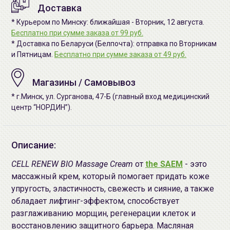
Доставка
* Курьером по Минску: ближайшая - Вторник, 12 августа.
Бесплатно при сумме заказа от 99 руб.
* Доставка по Беларуси (Белпочта): отправка по Вторникам
и Пятницам.
Бесплатно при сумме заказа от 49 руб.
Магазины / Самовывоз
* г.Минск, ул. Сурганова, 47-Б (главный вход медицинский
центр “НОРДИН”).
Описание:
CELL RENEW BIO Massage Cream
от
the SAEM
- ээто
массажный крем, который помогает придать коже
упругость, эластичность, свежесть и сияние, а также
обладает лифтинг-эффектом, способствует
разглаживанию морщин, регенерации клеток и
восстановлению защитного барьера. Масляная