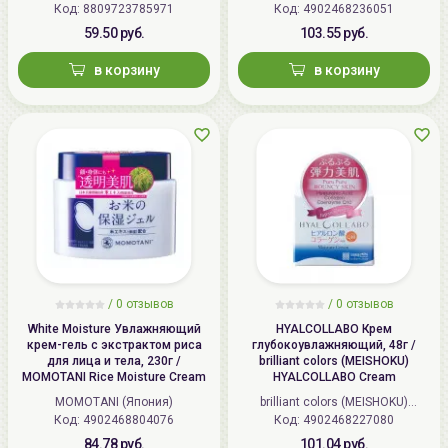
Jongno-gu, Seoul
Код: 8809723785971
Код: 4902468236051
(Япония)
59.50 руб.
103.55 руб.
Импортер в
ИП Мигаль Наталья Петровна,
в корзину
в корзину
Беларусь:
УНП 192179286 Беларусь,
220020 Минск, ул.Радужная 4/1-
136. www.allcosmetics.by, E-mail:
info@allcosmetics.by,
тел.:+375296131336
/
0 отзывов
/
0 отзывов
White Moisture Увлажняющий
HYALCOLLABO Крем
крем-гель с экстрактом риса
глубокоувлажняющий, 48г /
для лица и тела, 230г /
brilliant colors (MEISHOKU)
MOMOTANI Rice Moisture Cream
HYALCOLLABO Cream
MOMOTANI (Япония)
brilliant colors (MEISHOKU)
Код: 4902468804076
Код: 4902468227080
(Япония)
84.78 руб.
101.04 руб.