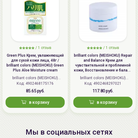
/
1 отзыв
/
1 отзыв
Green Plus Крем, увлажняющий
brilliant colors (MEISHOKU) Repair
для сухой кожи лица, 48г /
and Balance Крем для
brilliant colors (MEISHOKU) Green
чувствительной и проблемной
Plus Aloe Moisture cream
кожи, Восстановление и баланс
| 45г | Repair and Balance Mild
brilliant colors (MEISHOKU)
brilliant colors (MEISHOKU)
Cream
Код: 4902468175176
(Япония)
Код: 4902468297021
(Япония)
85.65 руб.
117.80 руб.
в корзину
в корзину
Мы в социальных сетях