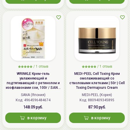
/
1 отзыв
/
1 отзыв
WRINKLE Крем-гель
MEDI-PEEL Cell Toxing Крем
увлажняющий и
омолаживающий со
подтягивающий с ретинолом и
стволовыми клетками | 50г | Cell
изофлавонами сои, 100г / SANA
Toxing Dermajours Cream
WRINKLE Gel Cream
SANA (Япония)
MEDI-PEEL (Корея)
Код: 4964596484674
Код: 8809409345895
148.09 руб.
87.90 руб.
в корзину
в корзину