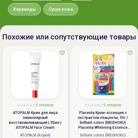
Disodium EDTA, Calendula
Officinalis Flower Water, Glycine
Керамиды
Сухая кожа
Soja (Soybean) Oil, Carthamus
Tinctorius (Safflower) Seed Oil,Vitis
Vinifera (Grape) Seed Oil, Ribes
Похожие или сопутствующие товары
Nigrum (Black Currant) Seed Oil,
Phytosphingosine, Polyglutamic
Acid, Parfum
Дата
не указывается
производства:
Срок годности:
дату окончания срока годности
смотрите на упаковке (гггг мм
дд)
/
0 отзывов
/
0 отзывов
Производитель:
[the SAEM] "the SAEM International
ATOPALM Крем для лица
Placenta Крем-эссенция с
ламеллярный
экстрактом плаценты, 55г /
Co., Ltd.", Республика Корея,
восстанавливающий | 35мл |
brilliant colors (MEISHOKU)
Republic of Korea, 10F. Kwanjeong
ATOPALM Face Cream
Placenta Whitening Essence
Cream
Bld., 35 Cheonggyecheon-ro,
ATOPALM (Корея)
brilliant colors (MEISHOKU)