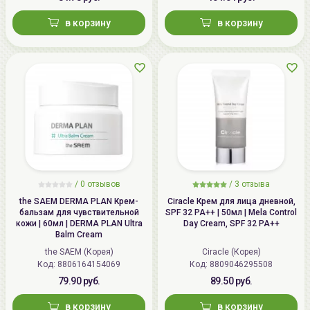
в корзину
в корзину
/
0 отзывов
/
3 отзыва
the SAEM DERMA PLAN Крем-
Ciracle Крем для лица дневной,
бальзам для чувствительной
SPF 32 PA++ | 50мл | Mela Control
кожи | 60мл | DERMA PLAN Ultra
Day Cream, SPF 32 PA++
Balm Cream
the SAEM (Корея)
Ciracle (Корея)
Код: 8806164154069
Код: 8809046295508
79.90 руб.
89.50 руб.
в корзину
в корзину