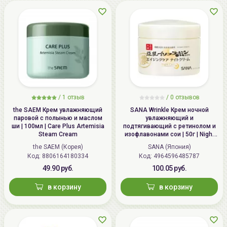
/
1 отзыв
/
0 отзывов
the SAEM Крем увлажняющий
SANA Wrinkle Крем ночной
паровой с полынью и маслом
увлажняющий и
ши | 100мл | Care Plus Artemisia
подтягивающий с ретинолом и
Steam Cream
изофлавонами сои | 50г | Night
Wrinkle Cream
the SAEM (Корея)
SANA (Япония)
Код: 8806164180334
Код: 4964596485787
49.90 руб.
100.05 руб.
в корзину
в корзину