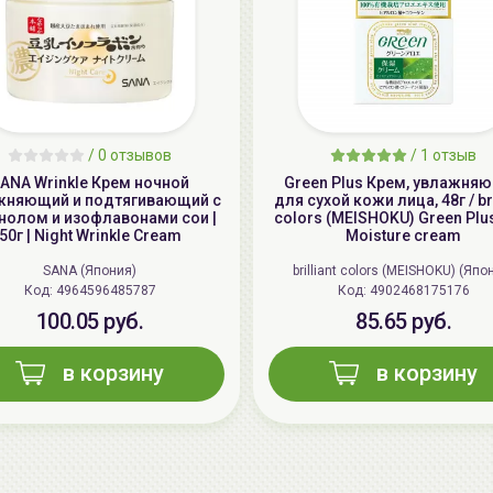
/
0 отзывов
/
1 отзыв
ANA Wrinkle Крем ночной
Green Plus Крем, увлажня
жняющий и подтягивающий с
для сухой кожи лица, 48г / bri
нолом и изофлавонами сои |
colors (MEISHOKU) Green Plu
50г | Night Wrinkle Cream
Moisture cream
SANA (Япония)
brilliant colors (MEISHOKU) (Япо
Код: 4964596485787
Код: 4902468175176
100.05 руб.
85.65 руб.
в корзину
в корзину