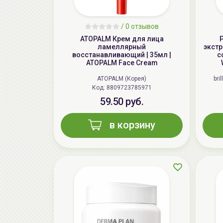
/
0 отзывов
ATOPALM Крем для лица
ламеллярный
экстр
восстанавливающий | 35мл |
c
ATOPALM Face Cream
ATOPALM (Корея)
bri
Код: 8809723785971
59.50 руб.
в корзину