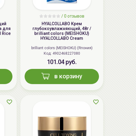
aкция
/
0 отзывов
щий
HYALCOLLABO Крем
а для
глубокоувлажняющий, 48г /
 Rice
brilliant colors (MEISHOKU)
HYALCOLLABO Cream
brilliant colors (MEISHOKU) (Япония)
Код: 4902468227080
101.04 руб.
в корзину
ГЕЛЬТЕК cleansing Маска энзимная
пектиновая, 200г, GELTEK
59.00 руб.
124.98 руб.
-52%
aкция