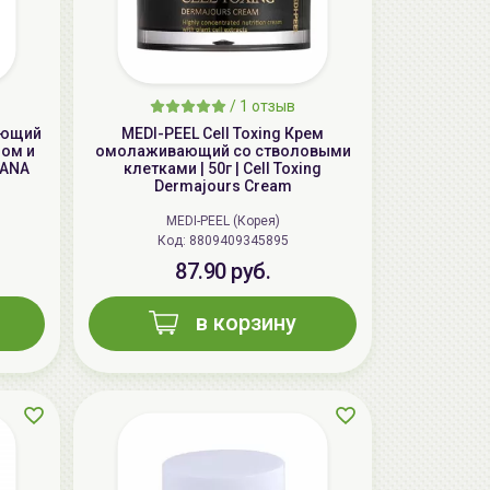
/
1 отзыв
яющий
MEDI-PEEL Cell Toxing Крем
лом и
омолаживающий со стволовыми
SANA
клетками | 50г | Cell Toxing
Dermajours Cream
MEDI-PEEL (Корея)
Код: 8809409345895
AiliCode Бальзам для волос
увлажняющий, 250мл
87.90 руб.
19.99 руб.
27.38 руб.
-26%
в корзину
aкция