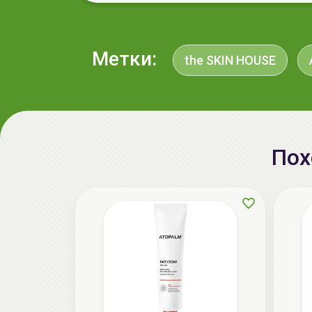
Метки:
the SKIN HOUSE
Пох