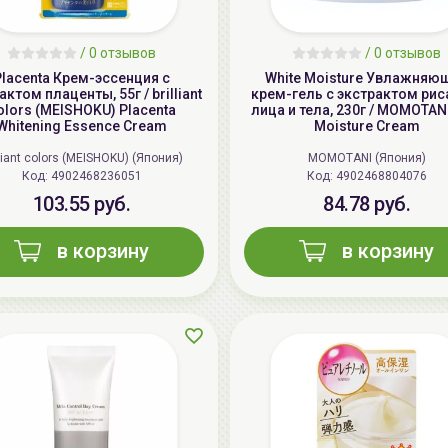
/
0 отзывов
/
0 отзывов
Placenta Крем-эссенция с
White Moisture Увлажняю
актом плаценты, 55г / brilliant
крем-гель с экстрактом рис
olors (MEISHOKU) Placenta
лица и тела, 230г / MOMOTANI
Whitening Essence Cream
Moisture Cream
lliant colors (MEISHOKU) (Япония)
MOMOTANI (Япония)
Код: 4902468236051
Код: 4902468804076
103.55 руб.
84.78 руб.
в корзину
в корзину