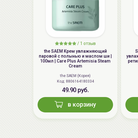
/
1 отзыв
the SAEM Крем увлажняющий
S
паровой с полынью и маслом ши |
увла
100мл | Care Plus Artemisia Steam
рети
Cream
the SAEM (Корея)
Код: 8806164180334
49.90 руб.
в корзину