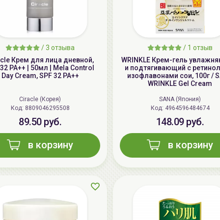
/
3 отзыва
/
1 отзыв
acle Крем для лица дневной,
WRINKLE Крем-гель увлажн
32 PA++ | 50мл | Mela Control
и подтягивающий с ретино
Day Cream, SPF 32 PA++
изофлавонами сои, 100г / 
WRINKLE Gel Cream
Ciracle (Корея)
SANA (Япония)
Код: 8809046295508
Код: 4964596484674
89.50 руб.
148.09 руб.
в корзину
в корзину