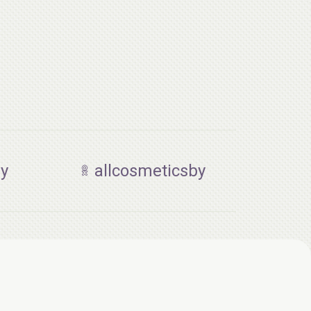
by
allcosmeticsby