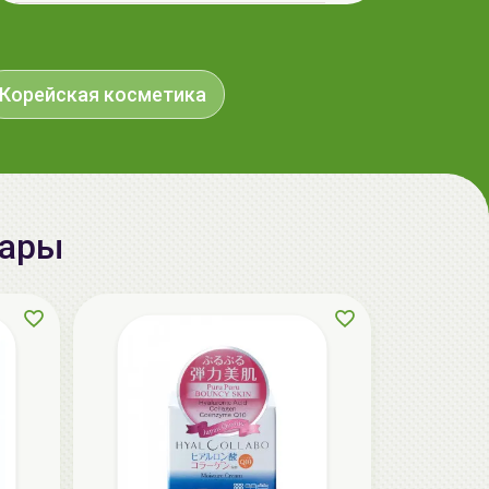
aкция
Корейская косметика
вары
The U Крем с центеллой Keep Calm
Cream, 50мл
32.50 руб.
36.40 руб.
-10%