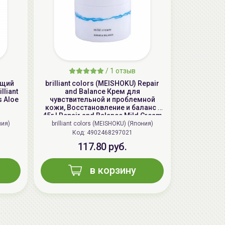
/
1 отзыв
ющий
brilliant colors (MEISHOKU) Repair
AiliCode Восстанавливающий крем-
lliant
and Balance Крем для
пилинг для лица, 50мл
s Aloe
чувствительной и проблемной
кожи, Восстановление и баланс |
24.90 руб.
49.95 руб.
-50%
45г | Repair and Balance Mild Cream
ния)
brilliant colors (MEISHOKU) (Япония)
Код: 4902468297021
117.80 руб.
в корзину