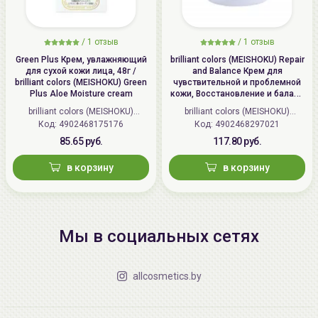
/
1 отзыв
/
1 отзыв
Green Plus Крем, увлажняющий
brilliant colors (MEISHOKU) Repair
для сухой кожи лица, 48г /
and Balance Крем для
brilliant colors (MEISHOKU) Green
чувствительной и проблемной
Plus Aloe Moisture cream
кожи, Восстановление и баланс
| 45г | Repair and Balance Mild
brilliant colors (MEISHOKU)
brilliant colors (MEISHOKU)
Cream
Код: 4902468175176
(Япония)
Код: 4902468297021
(Япония)
85.65 руб.
117.80 руб.
в корзину
в корзину
Мы в социальных сетях
allcosmetics.by