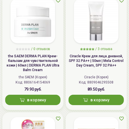
/
0 отзывов
/
3 отзыва
the SAEM DERMA PLAN Крем-
Ciracle Крем для лица дневной,
бальзам для чувствительной
SPF 32 PA++ | 50мл | Mela Control
кожи | 60мл | DERMA PLAN Ultra
Day Cream, SPF 32 PA++
Balm Cream
the SAEM (Корея)
Ciracle (Корея)
Код: 8806164154069
Код: 8809046295508
79.90 руб.
89.50 руб.
в корзину
в корзину