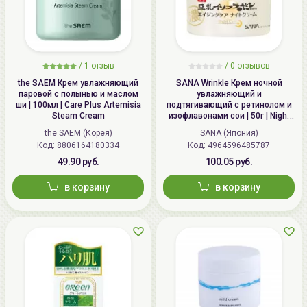
/
1 отзыв
/
0 отзывов
the SAEM Крем увлажняющий
SANA Wrinkle Крем ночной
паровой с полынью и маслом
увлажняющий и
ши | 100мл | Care Plus Artemisia
подтягивающий с ретинолом и
Steam Cream
изофлавонами сои | 50г | Night
Wrinkle Cream
the SAEM (Корея)
SANA (Япония)
Код: 8806164180334
Код: 4964596485787
49.90 руб.
100.05 руб.
в корзину
в корзину