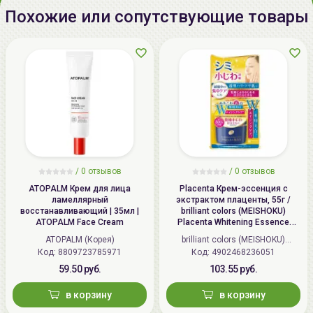
потребителей всего мира за максимальное
Похожие или сопутствующие товары
содержания натуральных ингредиентов
безопасных для кожи, натуральных экстрактов
растений, использованием собственных
общепризнанных научных разработок, а также за
то, что продукция производится только на
собственной фабрике.
/
0 отзывов
/
0 отзывов
ATOPALM Крем для лица
Placenta Крем-эссенция с
ламеллярный
экстрактом плаценты, 55г /
восстанавливающий | 35мл |
brilliant colors (MEISHOKU)
ATOPALM Face Cream
Placenta Whitening Essence
Cream
ATOPALM (Корея)
brilliant colors (MEISHOKU)
Код: 8809723785971
Код: 4902468236051
(Япония)
59.50 руб.
103.55 руб.
в корзину
в корзину