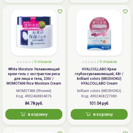
/
0 отзывов
/
0 отзывов
White Moisture Увлажняющий
HYALCOLLABO Крем
крем-гель с экстрактом риса
глубокоувлажняющий, 48г /
для лица и тела, 230г /
brilliant colors (MEISHOKU)
MOMOTANI Rice Moisture Cream
HYALCOLLABO Cream
MOMOTANI (Япония)
brilliant colors (MEISHOKU)
Код: 4902468804076
Код: 4902468227080
(Япония)
84.78 руб.
101.04 руб.
в корзину
в корзину