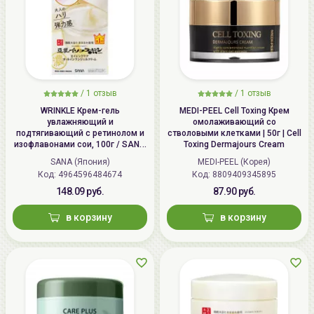
/
1 отзыв
/
1 отзыв
WRINKLE Крем-гель
MEDI-PEEL Cell Toxing Крем
увлажняющий и
омолаживающий со
подтягивающий с ретинолом и
стволовыми клетками | 50г | Cell
изофлавонами сои, 100г / SANA
Toxing Dermajours Cream
WRINKLE Gel Cream
SANA (Япония)
MEDI-PEEL (Корея)
Код: 4964596484674
Код: 8809409345895
148.09 руб.
87.90 руб.
в корзину
в корзину