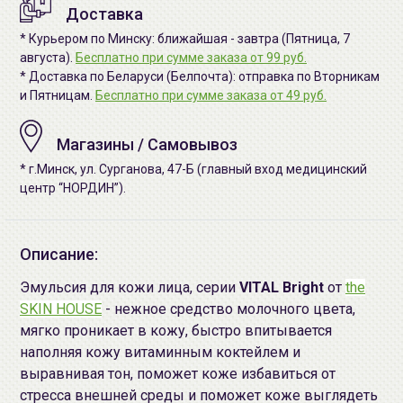
Доставка
* Курьером по Минску: ближайшая - завтра (Пятница, 7
августа).
Бесплатно при сумме заказа от 99 руб.
* Доставка по Беларуси (Белпочта): отправка по Вторникам
и Пятницам.
Бесплатно при сумме заказа от 49 руб.
Магазины / Самовывоз
* г.Минск, ул. Сурганова, 47-Б (главный вход медицинский
центр “НОРДИН”).
Описание:
Эмульсия для кожи лица, серии
VITAL Bright
от
the
SKIN HOUSE
- нежное средство молочного цвета,
мягко проникает в кожу, быстро впитывается
наполняя кожу витаминным коктейлем и
выравнивая тон, поможет коже избавиться от
стресса внешней среды и поможет коже выглядеть