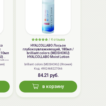
/
4 отзыва
ко
HYALCOLLABO Лосьон
AiliCode Восстанавливающий крем-
c
глубокоувлажняющий, 180мл /
пилинг для лица, 50мл
210мл
brilliant colors (MEISHOKU)
24.90 руб.
49.95 руб.
-50%
U)
HYALCOLLABO Moist Lotion
isture
ния)
brilliant colors (MEISHOKU) (Япония)
Код: 4902468227066
84.21 руб.
в корзину