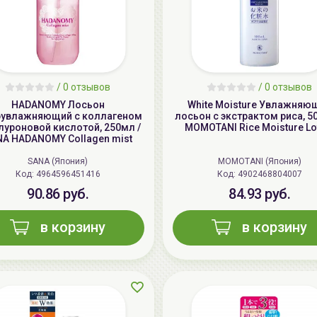
/
0 отзывов
/
0 отзывов
HADANOMY Лосьон
White Moisture Увлажняю
рувлажняющий с коллагеном
лосьон с экстрактом риса, 5
алуроновой кислотой, 250мл /
MOMOTANI Rice Moisture Lo
A HADANOMY Collagen mist
SANA (Япония)
MOMOTANI (Япония)
Код: 4964596451416
Код: 4902468804007
90.86 руб.
84.93 руб.
в корзину
в корзину