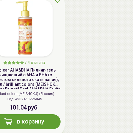
/
4 отзыва
clear AHA&BHA Пилинг-гель
чищающий с AHA и BHA (с
ктом сильного скатывания),
 / brilliant colors (MEISHOKU)
ear Bright&Peel AHA&BHA Fruits
Peeling Jelly
lliant colors (MEISHOKU) (Япония)
Код: 4902468226045
101.04 руб.
в корзину