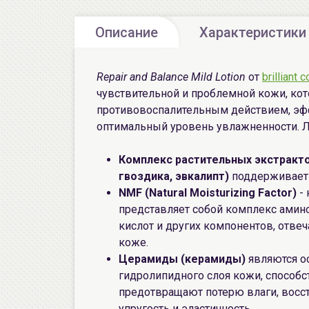
Описание
Характеристики
Repair and Balance Mild Lotion
от
brilliant
чувствительной и проблемной кожи, ко
противовоспалительным действием, эф
оптимальный уровень увлажненности. Ло
Комплекс растительных экстракто
гвоздика, эвкалипт)
поддерживает 
NMF (Natural Moisturizing Factor)
- 
представляет собой комплекс амино
кислот и других компонентов, отве
коже.
Церамиды (керамиды)
являются 
гидролипидного слоя кожи, способ
предотвращают потерю влаги, восс
упругость и эластичность.