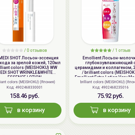
/
0 отзывов
/
1 отзыв
MEDI SHOT Лосьон-эссенция
Emollient Лосьон-молоч
хода за зрелой кожей, 120мл
глубокоувлажняющий 
rilliant colors (MEISHOKU) WW
церамидами и коллагеном, 
EDI SHOT WRINKLE&WHITE
/ brilliant colors (MEISHOK
ESSENCE LOTION
Emollient Extra Lotion Very Mo
lliant colors (MEISHOKU) (Япония)
brilliant colors (MEISHOKU) (Япо
Код: 4902468330001
Код: 4902468235016
158.46 руб.
75.92 руб.
в корзину
в корзину