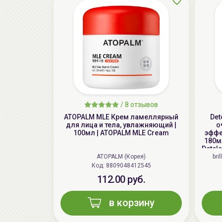
/
8 отзывов
ATOPALM MLE Крем ламеллярный
Det
для лица и тела, увлажняющий |
о
100мл | ATOPALM MLE Cream
эффе
180мл
Detcl
ATOPALM (Корея)
bri
Код: 8809048412545
112.00 руб.
в корзину