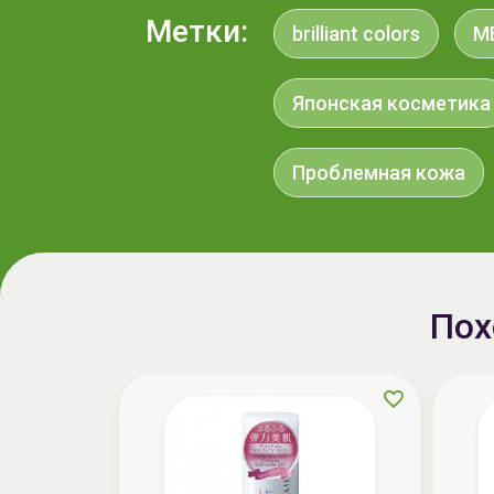
Метки:
brilliant colors
M
Японская косметика
Проблемная кожа
Пох