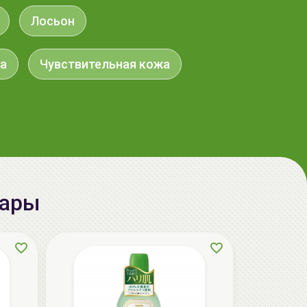
Лосьон
aкция
а
Чувствительная кожа
вары
ГЕЛЬТЕК cleansing Маска энзимная
пектиновая, 200г, GELTEK
59.00 руб.
124.98 руб.
-52%
aкция