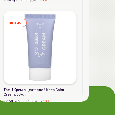
aкция
The U Крем с центеллой Keep Calm
Cream, 50мл
32.50 руб.
36.40 руб.
-10%