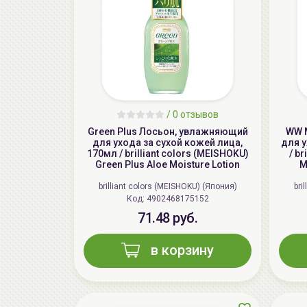
/
0 отзывов
Green Plus Лосьон, увлажняющий
WW 
для ухода за сухой кожей лица,
для у
170мл / brilliant colors (MEISHOKU)
/ b
Green Plus Aloe Moisture Lotion
M
brilliant colors (MEISHOKU) (Япония)
bri
Код: 4902468175152
71.48 руб.
в корзину