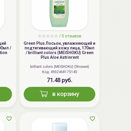
/
0 отзывов
щий
Green Plus Лосьон, увлажняющий и
00мл /
подтягивающий кожу лица, 170мл
tion
/ brilliant colors (MEISHOKU) Green
Plus Aloe Astrinгent
brilliant colors (MEISHOKU) (Япония)
AiliCode Бальзам для волос
Код: 4902468175145
увлажняющий, 250мл
71.48 руб.
19.99 руб.
27.38 руб.
-26%
в корзину
aкция