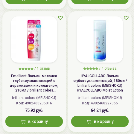
/
1 отзыв
/
4 отзыва
Emollient Лосьон-молочко
HYALCOLLABO Лосьон
глубокоувлажняющий c
глубокоувлажняющий, 180мл /
церамидами и коллагеном,
brilliant colors (MEISHOKU)
210мл / brilliant colors
HYALCOLLABO Moist Lotion
(MEISHOKU) Emollient Extra Lotion
brilliant colors (MEISHOKU)
brilliant colors (MEISHOKU)
Very Moisture
Код: 4902468235016
(Япония)
Код: 4902468227066
(Япония)
75.92 руб.
84.21 руб.
в корзину
в корзину