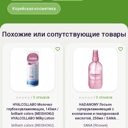
тел.:+375296131336
Корейская косметика
Наибольшего эффекта можно достичь используя
комплексно средства
от
Pyunkang Yul
.
Похожие или сопутствующие товары
/
0 отзывов
/
0 отзывов
HYALCOLLABO Молочко
HADANOMY Лосьон
глубокоувлажняющее, 145мл /
суперувлажняющий с
brilliant colors (MEISHOKU)
коллагеном и гиалуроновой
HYALCOLLABO Milky Lotion
кислотой, 250мл / SANA
HADANOMY Collagen mist
brilliant colors (MEISHOKU)
SANA (Япония)