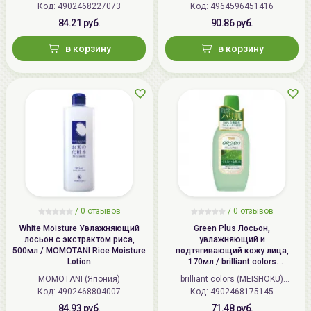
Код: 4902468227073
(Япония)
Код: 4964596451416
84.21 руб.
90.86 руб.
в корзину
в корзину
/
0 отзывов
/
0 отзывов
White Moisture Увлажняющий
Green Plus Лосьон,
лосьон с экстрактом риса,
увлажняющий и
500мл / MOMOTANI Rice Moisture
подтягивающий кожу лица,
Lotion
170мл / brilliant colors
(MEISHOKU) Green Plus Aloe
MOMOTANI (Япония)
brilliant colors (MEISHOKU)
Astrinгent
Код: 4902468804007
Код: 4902468175145
(Япония)
84.93 руб.
71.48 руб.