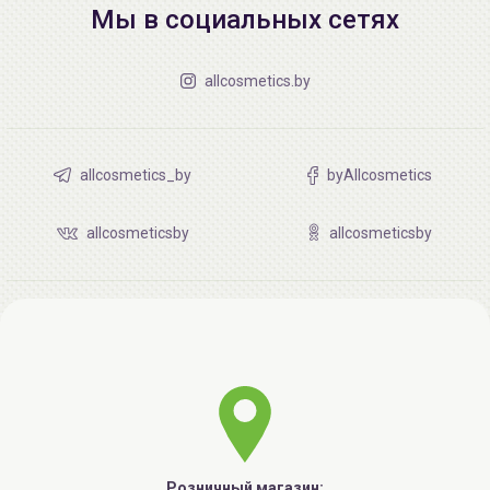
Мы в социальных сетях
allcosmetics.by
allcosmetics_by
byAllcosmetics
allcosmeticsby
allcosmeticsby
Розничный магазин: