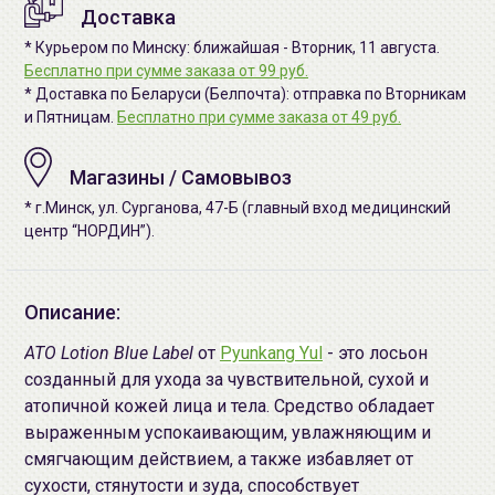
Доставка
* Курьером по Минску: ближайшая - Вторник, 11 августа.
Бесплатно при сумме заказа от 99 руб.
* Доставка по Беларуси (Белпочта): отправка по Вторникам
и Пятницам.
Бесплатно при сумме заказа от 49 руб.
Магазины / Самовывоз
* г.Минск, ул. Сурганова, 47-Б (главный вход медицинский
центр “НОРДИН”).
Описание:
ATO Lotion Blue Label
от
Pyunkang Yul
- это лосьон
созданный для ухода за чувствительной, сухой и
атопичной кожей лица и тела. Средство обладает
выраженным успокаивающим, увлажняющим и
смягчающим действием, а также избавляет от
сухости, стянутости и зуда, способствует