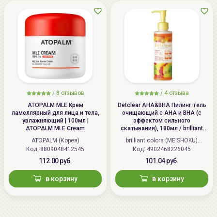
/
8 отзывов
/
4 отзыва
ATOPALM MLE Крем
Detclear AHA&BHA Пилинг-гель
ламеллярный для лица и тела,
очищающий с AHA и BHA (с
увлажняющий | 100мл |
эффектом сильного
ATOPALM MLE Cream
скатывания), 180мл / brilliant
colors (MEISHOKU) Detclear
ATOPALM (Корея)
brilliant colors (MEISHOKU)
Bright&Peel AHA&BHA Fruits
Код: 8809048412545
Код: 4902468226045
(Япония)
Peeling Jelly
112.00 руб.
101.04 руб.
в корзину
в корзину