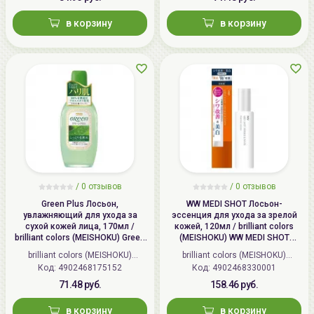
в корзину
в корзину
/
0 отзывов
/
0 отзывов
Green Plus Лосьон,
WW MEDI SHOT Лосьон-
увлажняющий для ухода за
эссенция для ухода за зрелой
сухой кожей лица, 170мл /
кожей, 120мл / brilliant colors
brilliant colors (MEISHOKU) Green
(MEISHOKU) WW MEDI SHOT
Plus Aloe Moisture Lotion
WRINKLE&WHITE ESSENCE
brilliant colors (MEISHOKU)
brilliant colors (MEISHOKU)
LOTION
Код: 4902468175152
(Япония)
Код: 4902468330001
(Япония)
71.48 руб.
158.46 руб.
в корзину
в корзину