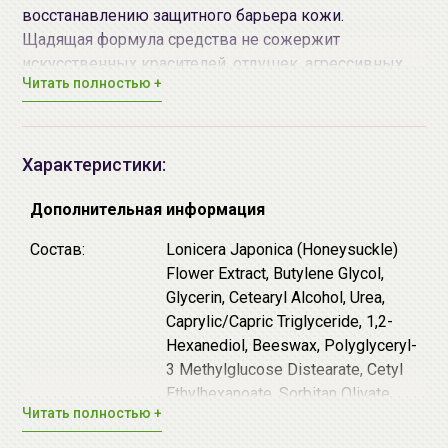
восстанавлению защитного барьера кожи.
Щадящая формула средства не сожержит
искусственных красителей, отдушек, агрессивных
Читать полностью +
консервантов и подходит для ухода за
чувствительной кожей и даже подойдет для нежной
детской кожи.
Характеристики:
♦
Экстракт жимолости
обладает
противовоспалительными и антигистаминными
Дополнительная информация
свойствами. Устраняет зуд и уменьшает
покраснения, оказывает антистрессовое и
Состав:
Lonicera Japonica (Honeysuckle)
общеукрепляющее действие на кожу.
Flower Extract, Butylene Glycol,
♦
Мочевина
является известным смягчающим и
Glycerin, Cetearyl Alcohol, Urea,
увлажняющим компонентом, ускоряет регенерацию
Caprylic/Capric Triglyceride, 1,2-
и заживление повреждений, а также способствует
Hexanediol, Beeswax, Polyglyceryl-
проникновению других действующих веществ в
3 Methylglucose Distearate, Cetyl
более глубокие слои кожи.
Ethylhexanoate, Sorbitan Olivate,
Читать полностью +
♦
Аргинин
– это альфа-аминокислота, которая
Stearic Acid, Glyceryl Caprylate,
принимает участие в синтезе коллагена, служит
Arginine, Ethylhexylglycerin,