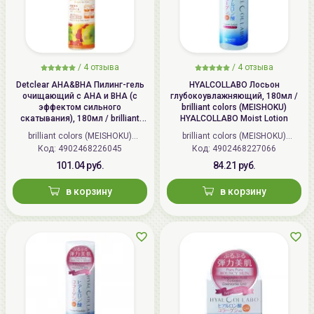
/
4 отзыва
/
4 отзыва
Detclear AHA&BHA Пилинг-гель
HYALCOLLABO Лосьон
очищающий с AHA и BHA (с
глубокоувлажняющий, 180мл /
эффектом сильного
brilliant colors (MEISHOKU)
скатывания), 180мл / brilliant
HYALCOLLABO Moist Lotion
colors (MEISHOKU) Detclear
brilliant colors (MEISHOKU)
brilliant colors (MEISHOKU)
Bright&Peel AHA&BHA Fruits
Код: 4902468226045
(Япония)
Код: 4902468227066
(Япония)
Peeling Jelly
101.04 руб.
84.21 руб.
в корзину
в корзину