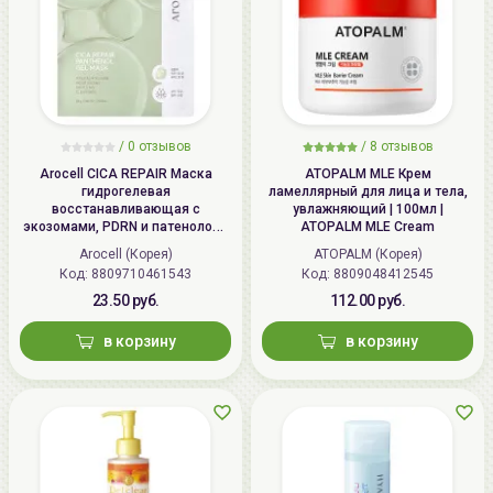
/
0 отзывов
/
8 отзывов
Arocell CICA REPAIR Маска
ATOPALM MLE Крем
гидрогелевая
ламеллярный для лица и тела,
восстанавливающая с
увлажняющий | 100мл |
экозомами, PDRN и патенолом |
ATOPALM MLE Cream
25г | CICA REPAIR Panthenol Gel
Arocell (Корея)
ATOPALM (Корея)
Mask
Код: 8809710461543
Код: 8809048412545
23.50 руб.
112.00 руб.
в корзину
в корзину