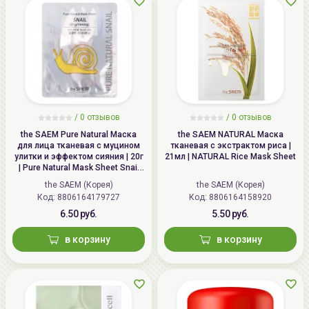
1.
Очистите
лицо используя специальные
косметические средства для
очищения
.
2.
Откройте упаковку, достаньте маску,
расправьте. Наложите маску на лицо, ориентируясь
на прорези для глаз и губ.
3.
Оставьте маску на лице на 10-15 минут,
обеспечивая ее плотное прилегание к коже.
/
0 отзывов
/
0 отзывов
4.
Аккуратно снимите маску, а оставшуюся эссенцию
the SAEM Pure Natural Маска
the SAEM NATURAL Маска
для лица тканевая с муцином
тканевая с экстрактом риса |
маски распределите по лицу.
улитки и эффектом сияния | 20г
21мл | NATURAL Rice Mask Sheet
| Pure Natural Mask Sheet Snail
Brightening
the SAEM (Корея)
the SAEM (Корея)
Код: 8806164179727
Код: 8806164158920
6.50 руб.
5.50 руб.
в корзину
в корзину