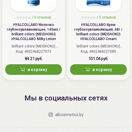
/
0 отзывов
/
0 отзывов
HYALCOLLABO Молочко
HYALCOLLABO Крем
глубокоувлажняющее, 145мл /
глубокоувлажняющий, 48г /
brilliant colors (MEISHOKU)
brilliant colors (MEISHOKU)
HYALCOLLABO Milky Lotion
HYALCOLLABO Cream
brilliant colors (MEISHOKU)
brilliant colors (MEISHOKU)
Код: 4902468227073
(Япония)
Код: 4902468227080
(Япония)
84.21 руб.
101.04 руб.
в корзину
в корзину
Мы в социальных сетях
allcosmetics.by