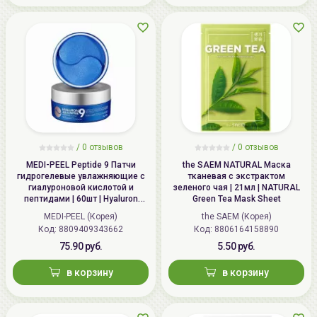
потерю влаги и обеспечивает мягкий лифтинговый
эффект, а также визуально выравнивает кожный
рельеф и делает морщины менее заметными.
Комплект из 45 масок (1 маска расчитана на 1
применение).
Упаковка zipsystem (застежка зип-лок). Хранить в
закрытой упаковке.
/
0 отзывов
/
0 отзывов
Маска не содержит красителей, ароматизаторов и
MEDI-PEEL Peptide 9 Патчи
the SAEM NATURAL Маска
гидрогелевые увлажняющие с
тканевая с экстрактом
минеральных масел.
гиалуроновой кислотой и
зеленого чая | 21мл | NATURAL
пептидами | 60шт | Hyaluron
Green Tea Mask Sheet
Aqua Peptide 9 Ampoule Eye
Рекомендуется применять курсами по 7 дней.
MEDI-PEEL (Корея)
the SAEM (Корея)
Patch
Код: 8809409343662
Код: 8806164158890
75.90 руб.
5.50 руб.
Способ применения:
в корзину
в корзину