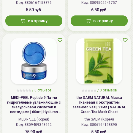
Код: 8806164158876
Код: 8809505541757
Mask
5.50 руб.
6.50 руб.
в корзину
в корзину
/
0 отзывов
/
0 отзывов
MEDI-PEEL Peptide 9 Патчи
the SAEM NATURAL Маска
гидрогелевые увлажняющие с
тканевая с экстрактом
гиалуроновой кислотой и
зеленого чая | 21мл | NATURAL
пептидами | 60шт | Hyaluron
Green Tea Mask Sheet
Aqua Peptide 9 Ampoule Eye
MEDI-PEEL (Корея)
the SAEM (Корея)
Patch
Код: 8809409343662
Код: 8806164158890
75.90 руб.
5.50 руб.