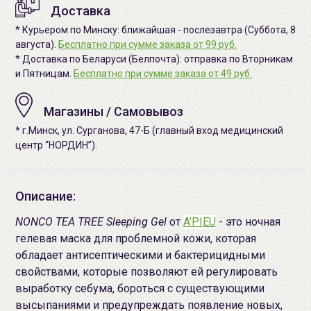
Доставка
* Курьером по Минску: ближайшая - послезавтра (Суббота, 8
августа).
Бесплатно при сумме заказа от 99 руб.
* Доставка по Беларуси (Белпочта): отправка по Вторникам
и Пятницам.
Бесплатно при сумме заказа от 49 руб.
Магазины / Самовывоз
* г.Минск, ул. Сурганова, 47-Б (главный вход медицинский
центр “НОРДИН”).
Описание:
NONCO TEA TREE Sleeping Gel
от
A'PIEU
- это ночная
гелевая маска для проблемной кожи, которая
обладает антисептическими и бактерицидными
свойствами, которые позволяют ей регулировать
выработку себума, бороться с существующими
высыпаниями и предупреждать появление новых,