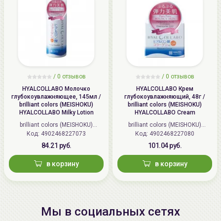
/
0 отзывов
/
0 отзывов
HYALCOLLABO Молочко
HYALCOLLABO Крем
глубокоувлажняющее, 145мл /
глубокоувлажняющий, 48г /
brilliant colors (MEISHOKU)
brilliant colors (MEISHOKU)
HYALCOLLABO Milky Lotion
HYALCOLLABO Cream
brilliant colors (MEISHOKU)
brilliant colors (MEISHOKU)
Код: 4902468227073
(Япония)
Код: 4902468227080
(Япония)
84.21 руб.
101.04 руб.
в корзину
в корзину
Мы в социальных сетях