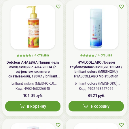
/
4 отзыва
/
4 отзыва
Detclear AHA&BHA Пилинг-гель
HYALCOLLABO Лосьон
очищающий с AHA и BHA (с
глубокоувлажняющий, 180мл /
эффектом сильного
brilliant colors (MEISHOKU)
скатывания), 180мл / brilliant
HYALCOLLABO Moist Lotion
colors (MEISHOKU) Detclear
brilliant colors (MEISHOKU)
brilliant colors (MEISHOKU)
Bright&Peel AHA&BHA Fruits
Код: 4902468226045
(Япония)
Код: 4902468227066
(Япония)
Peeling Jelly
101.04 руб.
84.21 руб.
в корзину
в корзину