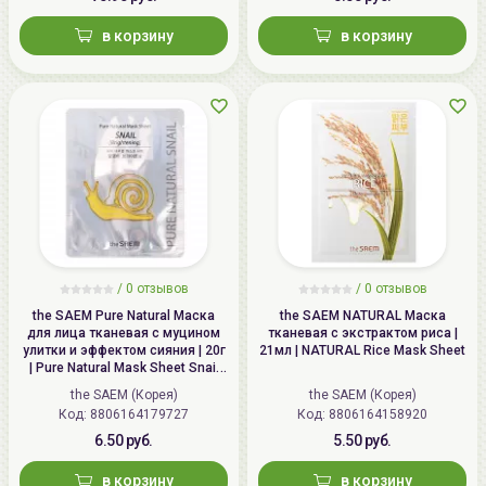
в корзину
в корзину
/
0 отзывов
/
0 отзывов
the SAEM Pure Natural Маска
the SAEM NATURAL Маска
для лица тканевая с муцином
тканевая с экстрактом риса |
улитки и эффектом сияния | 20г
21мл | NATURAL Rice Mask Sheet
| Pure Natural Mask Sheet Snail
Brightening
the SAEM (Корея)
the SAEM (Корея)
Код: 8806164179727
Код: 8806164158920
6.50 руб.
5.50 руб.
в корзину
в корзину