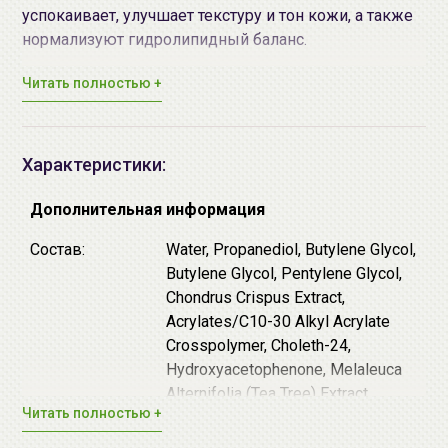
успокаивает, улучшает текстуру и тон кожи, а также
нормализуют гидролипидный баланс.
Читать полностью +
♦ Масло чайного дерева
является одним из
сильнейших антиоксидантов, обладает
противовоспалительным, бактерицидным,
антисептическим действием, способствует
Характеристики:
регенерации кожи и заживлению повреждений,
предотвращает появление воспалений и угревой
Дополнительная информация
сыпи, успокаивает эпидермис и помогает устранить
Состав:
Water, Propanediol, Butylene Glycol,
инфекции, вызывающие зуд кожи.
Butylene Glycol, Pentylene Glycol,
♦ Комплекс растительных экстрактов Herbal AC
Chondrus Crispus Extract,
Complex
(экстракты лаванды, шалфея, ромашки,
Acrylates/C10-30 Alkyl Acrylate
мяты и масла розмарина) снимает неприятные
Crosspolymer, Choleth-24,
болевые ощущения в очагах акне, способствует
Hydroxyacetophenone, Melaleuca
уменьшению воспалений и раздражений, снижает
Alternifolia (Tea Tree) Extract,
интенсивность выделения себума.
Читать полностью +
Tromethamine, Saccharum
Способ применения:
Нанесите маску
очищенную
и
Officinarum (Sugarcane) Extract,