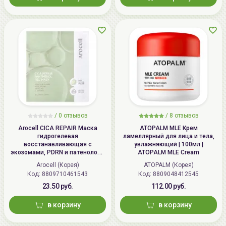
/
0 отзывов
/
8 отзывов
Arocell CICA REPAIR Маска
ATOPALM MLE Крем
гидрогелевая
ламеллярный для лица и тела,
восстанавливающая с
увлажняющий | 100мл |
экозомами, PDRN и патенолом |
ATOPALM MLE Cream
25г | CICA REPAIR Panthenol Gel
Arocell (Корея)
ATOPALM (Корея)
Mask
Код: 8809710461543
Код: 8809048412545
23.50 руб.
112.00 руб.
в корзину
в корзину