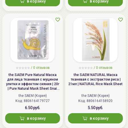
в корзину
в корзину
/
0 отзывов
/
0 отзывов
the SAEM Pure Natural Маска
the SAEM NATURAL Маска
для лица тканевая с муцином
тканевая с экстрактом риса |
улитки и эффектом сияния | 20г
21мл | NATURAL Rice Mask Sheet
| Pure Natural Mask Sheet Snail
Специальная форма и размер патча, с еще большим
Brightening
the SAEM (Корея)
the SAEM (Корея)
количеством игл, полностью покрывает скулы и
Код: 8806164179727
Код: 8806164158920
зону под глазами для глобального омоложения
6.50 руб.
5.50 руб.
средней трети лица.
в корзину
в корзину
Средство не содержит консервантов, отдушек,