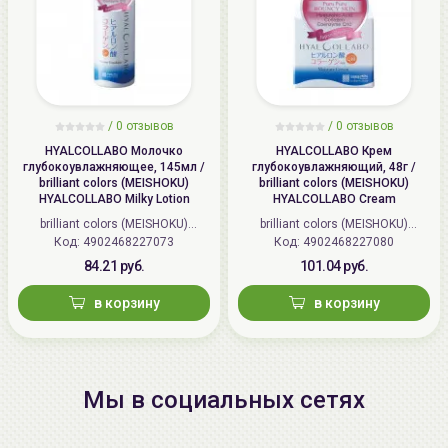
к микроиглам в центре патча, держите только за
периметр, чтобы не повредить иглы.
2.
Нанесите патчи на
чистую
сухую кожу и слегка
надавите, чтобы активировать иглы. Не используйте
разглаживающие движения, а лишь слегка
/
0 отзывов
/
0 отзывов
придавите патчи, чтобы микроиглы вошли в кожу,
HYALCOLLABO Молочко
HYALCOLLABO Крем
после чего перемещение патча недопустимо.
глубокоувлажняющее, 145мл /
глубокоувлажняющий, 48г /
brilliant colors (MEISHOKU)
brilliant colors (MEISHOKU)
3
. Оставьте на коже на 25 минут, чтобы микроиглы
HYALCOLLABO Milky Lotion
HYALCOLLABO Cream
растворились в коже. Для большей эффективности
brilliant colors (MEISHOKU)
brilliant colors (MEISHOKU)
можно надавливать на патчи каждые 5 минут.
Код: 4902468227073
(Япония)
Код: 4902468227080
(Япония)
4.
После снятия патчей не рекомендуется наносить
84.21 руб.
101.04 руб.
макияж и другую косметику в течении 20 минут.
в корзину
в корзину
Мы в социальных сетях