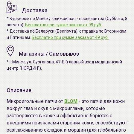
Доставка
* Курьером по Минску: ближайшая - послезавтра (Суббота, 8
августа).
Бесплатно при сумме заказа от 99 руб.
* Доставка по Беларуси (Белпочта): отправка по Вторникам
и Пятницам.
Бесплатно при сумме заказа от 49 руб.
Магазины / Самовывоз
* г.Минск, ул. Сурганова, 47-Б (главный вход медицинский
центр “НОРДИН”).
Описание:
Микроигольные патчи от
BLOM
- это патчи для кожи
вокруг глаз и скул с микроиглами, которые
растворяются в коже и эффективно борются с
внешними признаками старения кожи, способствуют
разглаживанию складок и морщин (для глобального