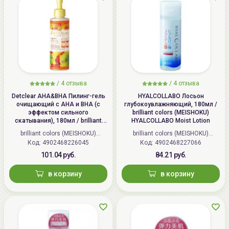
Этап #1: 8 процедур с интервалом в 48 часов;
Этап #2: регулярное применение с интервалом в 72
часа на постоянной основе.
Способ применения:
/
4 отзыва
/
4 отзыва
Detclear AHA&BHA Пилинг-гель
HYALCOLLABO Лосьон
очищающий с AHA и BHA (с
глубокоувлажняющий, 180мл /
эффектом сильного
brilliant colors (MEISHOKU)
скатывания), 180мл / brilliant
HYALCOLLABO Moist Lotion
colors (MEISHOKU) Detclear
brilliant colors (MEISHOKU)
brilliant colors (MEISHOKU)
Bright&Peel AHA&BHA Fruits
Код: 4902468226045
(Япония)
Код: 4902468227066
(Япония)
Peeling Jelly
101.04 руб.
84.21 руб.
в корзину
в корзину
1.
Извлеките патчи упаковки и удалите белую
защитную пленку по их периметру. Не прикасайтесь