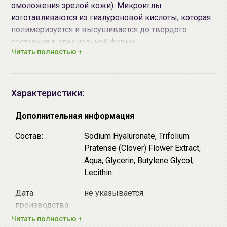
омоложения зрелой кожи). Микроиглы
изготавливаются из гиалуроновой кислоты, которая
полимеризуется и высушивается до твердого
состояния в специальной форме.
Читать полностью +
Запатентованная инновационная микроигольная
технология (патент РФ №2652567, приоритет на
патент США №32735812) позволяет доставлять
гиалуроновую кислоту и активные вещества до
Характеристики:
глубины базальной мембраны кожи.
Дополнительная информация
Высокая плотность расположения гиалуроновых
Состав:
Sodium Hyaluronate, Trifolium
микроигл (100шт на 1 см2) обеспечивает
Pratense (Clover) Flower Extract,
эффективность патчей за счет работы двух
Aqua, Glycerin, Butylene Glycol,
механизмов:
Lecithin.
⇒
прицельная доставка активных веществ и
интенсивное обеспечение глубоких слоев кожи
Дата
не указывается
увлажняющей и питающей гиалуроновой кислотой;
производства:
⇒
механическое воздействие на кожу микроиглами,
Читать полностью +
вызывающее выработку нового коллагена и
Срок годности:
смотрите на упаковке (дд.мм.гг)