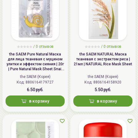
/
0 отзывов
/
0 отзывов
the SAEM Pure Natural Маска
the SAEM NATURAL Маска
для лица тканевая с муцином
тканевая с экстрактом риса |
улитки и эффектом сияния | 20г
21мл | NATURAL Rice Mask Sheet
| Pure Natural Mask Sheet Snail
Brightening
the SAEM (Корея)
the SAEM (Корея)
Код: 8806164179727
Код: 8806164158920
6.50 руб.
5.50 руб.
в корзину
в корзину