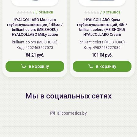
/
0 отзывов
/
0 отзывов
HYALCOLLABO Молочко
HYALCOLLABO Крем
глубокоувлажняющее, 145мл /
глубокоувлажняющий, 48г /
brilliant colors (MEISHOKU)
brilliant colors (MEISHOKU)
HYALCOLLABO Milky Lotion
HYALCOLLABO Cream
brilliant colors (MEISHOKU)
brilliant colors (MEISHOKU)
Код: 4902468227073
(Япония)
Код: 4902468227080
(Япония)
84.21 руб.
101.04 руб.
в корзину
в корзину
Мы в социальных сетях
allcosmetics.by