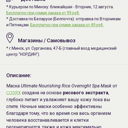
* Курьером по Минску: ближайшая - Вторник, 12 августа.
Бесплатно при сумме заказа от 99 руб.
* Доставка по Беларуси (Белпочта): отправка по Вторникам
и Пятницам.
Бесплатно при сумме заказа от 49 руб.
Магазины / Самовывоз
* г.Минск, ул. Сурганова, 47-Б (главный вход медицинский
центр “НОРДИН”).
Описание:
Маска
Ultimate Nourishing Rice Overnight Spa Mask
от
COSRX
создана на основе
рисового
экстракта
,
глубоко питает и увлажняет вашу кожу пока вы
спите. Ночные маски особенно эффективны
благодаря тому, что во время сна весь организм
человека восстанавливается и клетки
регенерируется, также и кожа максимально