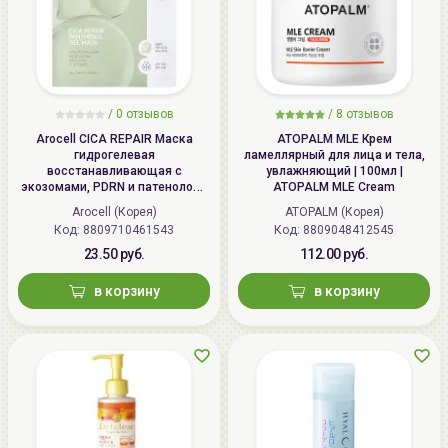
/
0 отзывов
/
8 отзывов
Arocell CICA REPAIR Маска
ATOPALM MLE Крем
гидрогелевая
ламеллярный для лица и тела,
восстанавливающая с
увлажняющий | 100мл |
экозомами, PDRN и патенолом |
ATOPALM MLE Cream
25г | CICA REPAIR Panthenol Gel
Arocell (Корея)
ATOPALM (Корея)
Mask
Код: 8809710461543
Код: 8809048412545
23.50 руб.
112.00 руб.
в корзину
в корзину