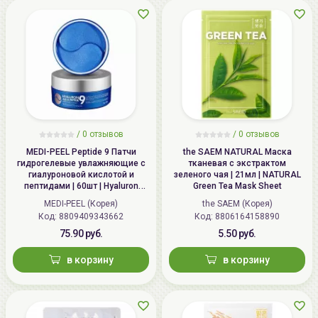
/
0 отзывов
/
0 отзывов
MEDI-PEEL Peptide 9 Патчи
the SAEM NATURAL Маска
гидрогелевые увлажняющие с
тканевая с экстрактом
гиалуроновой кислотой и
зеленого чая | 21мл | NATURAL
пептидами | 60шт | Hyaluron
Green Tea Mask Sheet
Aqua Peptide 9 Ampoule Eye
MEDI-PEEL (Корея)
the SAEM (Корея)
Patch
Код: 8809409343662
Код: 8806164158890
75.90 руб.
5.50 руб.
в корзину
в корзину