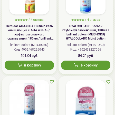
/
4 отзыва
/
4 отзыва
Detclear AHA&BHA Пилинг-гель
HYALCOLLABO Лосьон
очищающий с AHA и BHA (с
глубокоувлажняющий, 180мл /
эффектом сильного
brilliant colors (MEISHOKU)
скатывания), 180мл / brilliant
HYALCOLLABO Moist Lotion
colors (MEISHOKU) Detclear
brilliant colors (MEISHOKU)
brilliant colors (MEISHOKU)
Bright&Peel AHA&BHA Fruits
Код: 4902468226045
(Япония)
Код: 4902468227066
(Япония)
Peeling Jelly
101.04 руб.
84.21 руб.
в корзину
в корзину