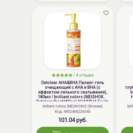
/
4 отзыва
Detclear AHA&BHA Пилинг-гель
очищающий с AHA и BHA (с
глу
эффектом сильного скатывания),
b
180мл / brilliant colors (MEISHOKU)
H
Detclear Bright&Peel AHA&BHA Fruits
Peeling Jelly
brilliant colors (MEISHOKU) (Япония)
bri
Код: 4902468226045
101.04 руб.