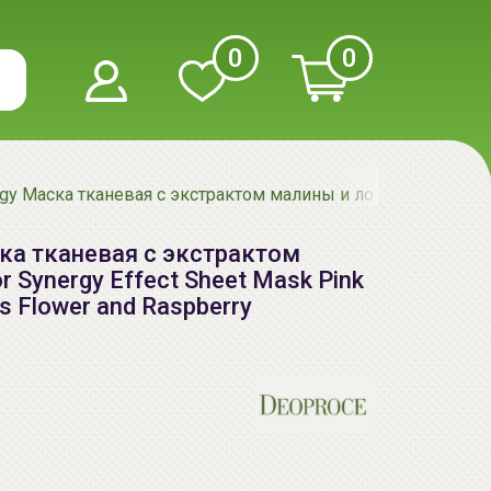
0
0
gy Маска тканевая с экстрактом малины и лотоса | 20г | Color
ска тканевая с экстрактом
or Synergy Effect Sheet Mask Pink
tus Flower and Raspberry