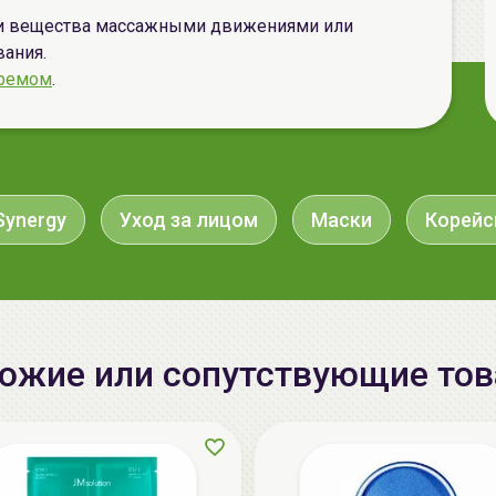
тки вещества массажными движениями или
вания.
ремом
.
Synergy
Уход за лицом
Маски
Корейс
ожие или сопутствующие то