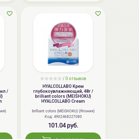
AiliCode Восстанавливающий крем-
пилинг для лица, 50мл
24.90 руб.
49.95 руб.
-50%
/
0 отзывов
HYALCOLLABO Крем
мл /
глубокоувлажняющий, 48г /
U)
brilliant colors (MEISHOKU)
n
HYALCOLLABO Cream
ния)
brilliant colors (MEISHOKU) (Япония)
Код: 4902468227080
101.04 руб.