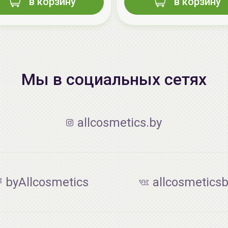
в корзину
в корзину
Мы в социальных сетях
allcosmetics.by
byAllcosmetics
allcosmetics