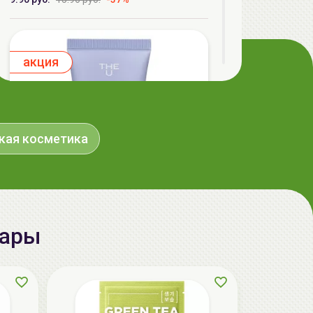
aкция
кая косметика
вары
The U Крем с центеллой Keep Calm
Cream, 50мл
32.50 руб.
36.40 руб.
-10%