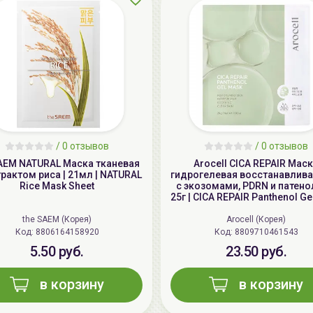
/
0 отзывов
/
0 отзывов
SAEM NATURAL Маска тканевая
Arocell CICA REPAIR Мас
трактом риса | 21мл | NATURAL
гидрогелевая восстанавли
Rice Mask Sheet
с экозомами, PDRN и патено
25г | CICA REPAIR Panthenol G
the SAEM (Корея)
Arocell (Корея)
Код: 8806164158920
Код: 8809710461543
5.50 руб.
23.50 руб.
в корзину
в корзину