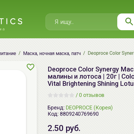
Deoproce Color Syner
питание
Маска, ночная маска, патч
Deoproce Color Synergy Ма
малины и лотоса | 20г | Col
Vital Brightening Shining Lo
/
0 отзывов
Бренд:
DEOPROCE (Корея)
Код:
8809240769690
2.50 руб.