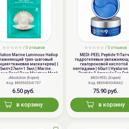
/
0 отзывов
/
0 отзывов
ution Marine Luminous Набор
MEDI-PEEL Peptide 9 Пат
лажняющий трех-шаговый
гидрогелевые увлажняющ
нция+тканевая маска+крем) |
гиалуроновой кислотой 
.5мл+27мл+1.5мл | Marine
пептидами | 60шт | Hyaluron
ous Pearl Deep Moisture Mask
Peptide 9 Ampoule Eye Pat
JMsolution (Корея)
MEDI-PEEL (Корея)
Код: 8809505541757
Код: 8809409343662
6.50 руб.
75.90 руб.
в корзину
в корзину