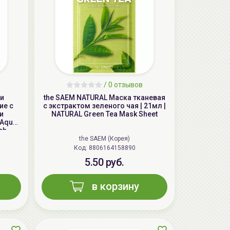
aкция
/
0 отзывов
чи
the SAEM NATURAL Маска тканевая
ие с
с экстрактом зеленого чая | 21мл |
и
NATURAL Green Tea Mask Sheet
 Aqua
ch
the SAEM (Корея)
Код: 8806164158890
ГЕЛЬТЕК cleansing Маска энзимная
5.50 руб.
пектиновая, 200г, GELTEK
59.00 руб.
124.98 руб.
-52%
в корзину
aкция