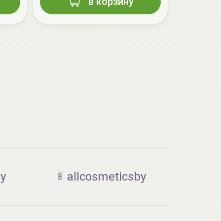
в корзину
by
allcosmeticsby