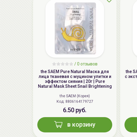
/
0 отзывов
the SAEM Pure Natural Маска для
the 
лица тканевая с муцином улитки и
с экс
эффектом сияния | 20г | Pure
Natural Mask Sheet Snail Brightening
the SAEM (Корея)
Код: 8806164179727
6.50 руб.
в корзину