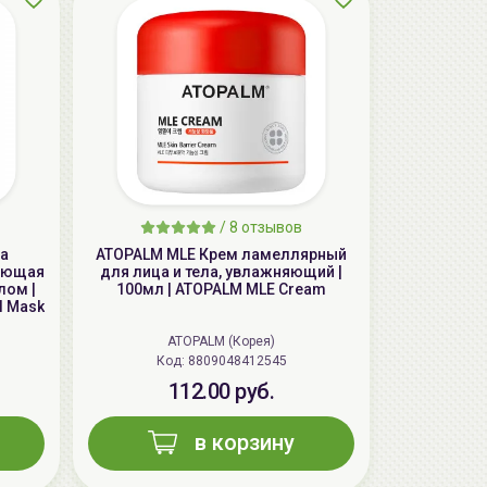
/
8 отзывов
ка
ATOPALM MLE Крем ламеллярный
AiliCode Бальзам для волос
вающая
для лица и тела, увлажняющий |
увлажняющий, 250мл
лом |
100мл | ATOPALM MLE Cream
el Mask
19.99 руб.
27.38 руб.
-26%
ATOPALM (Корея)
Код: 8809048412545
112.00 руб.
aкция
в корзину