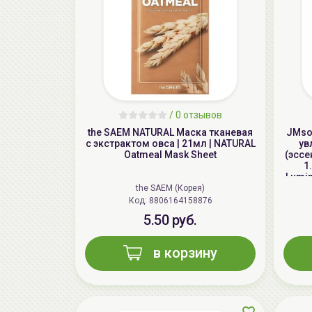
/
0 отзывов
the SAEM NATURAL Маска тканевая
JMsol
с экстрактом овса | 21мл | NATURAL
ув
Oatmeal Mask Sheet
(эссе
1
Lumin
the SAEM (Корея)
Код: 8806164158876
5.50 руб.
в корзину