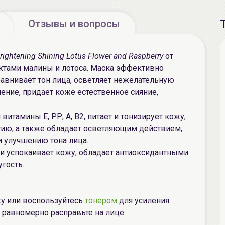
Отзывы и вопросы
Brightening Shining Lotus Flower and Raspberry
от
рактами малины и лотоса. Маска эффективно
равнивает тон лица, осветляет нежелательную
ние, придает коже естественное сияние,
витамины Е, РР, А, В2, питает и тонизирует кожу,
ргию, а также обладает осветляющим действием,
и улучшению тона лица.
 и успокаивает кожу, обладает антиоксидантными
угость.
у или воспользуйтесь
тонером
для усиления
 равномерно расправьте на лице.