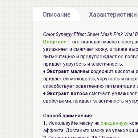
Описание
Характеристики
Color Synergy Effect Sheet Mask Pink Vital 
Deoproce
- это тканевая маска с экст
увлажняет и смягчает кожу, а также вы
пигментацию и предупреждает ее появле
придает упругость и эластичность.
♦
Экстракт малины
c
одержит кислоты и 
придает ей молодость, упругость и эне
способствует осветлению пигментации 
♦
Экстракт лотоса
смягчает, увлажняет
свойствами, придает эластичность и упр
Способ применения:
1.
Используйте маску на
очищенную
кож
эффекта. Достаньте маску из упаковки и
2.
Оставьте маску на 15-20 минут.