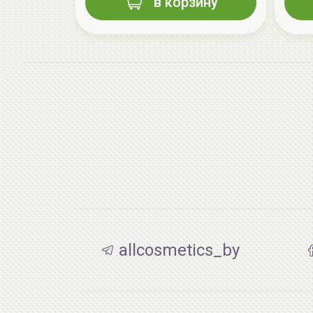
в корзину
allcosmetics_by