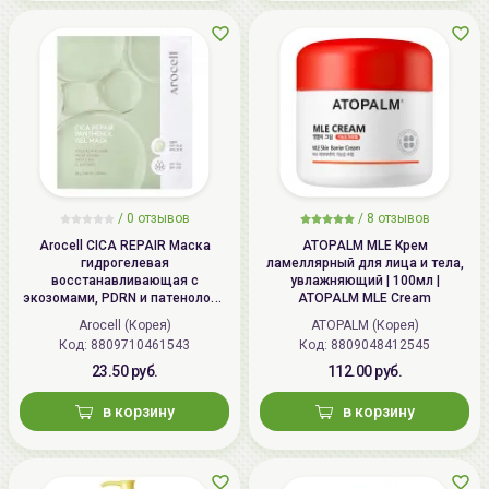
/
0 отзывов
/
8 отзывов
Arocell CICA REPAIR Маска
ATOPALM MLE Крем
гидрогелевая
ламеллярный для лица и тела,
восстанавливающая с
увлажняющий | 100мл |
экозомами, PDRN и патенолом |
ATOPALM MLE Cream
25г | CICA REPAIR Panthenol Gel
Arocell (Корея)
ATOPALM (Корея)
Mask
Код: 8809710461543
Код: 8809048412545
23.50 руб.
112.00 руб.
в корзину
в корзину