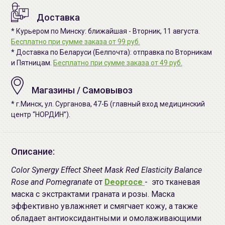
Доставка
* Курьером по Минску: ближайшая - Вторник, 11 августа.
Бесплатно при сумме заказа от 99 руб.
* Доставка по Беларуси (Белпочта): отправка по Вторникам
и Пятницам.
Бесплатно при сумме заказа от 49 руб.
Магазины / Самовывоз
* г.Минск, ул. Сурганова, 47-Б (главный вход медицинский
центр “НОРДИН”).
Описание:
Color Synergy Effect Sheet Mask Red Elasticity Balance
Rose and Pomegranate
от
Deoproce
- это тканевая
маска с экстрактами граната и розы. Маска
эффективно увлажняет и смягчает кожу, а также
обладает антиоксидантными и омолаживающими