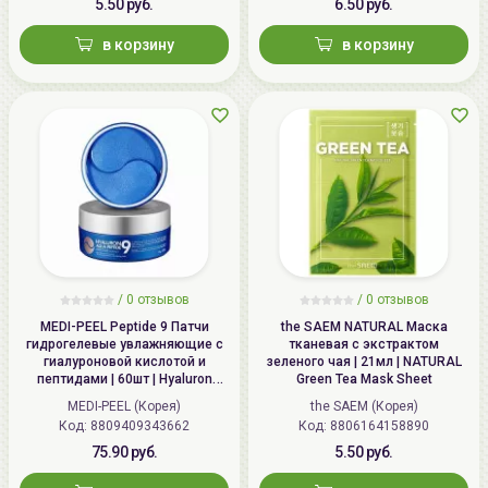
5.50 руб.
6.50 руб.
в корзину
в корзину
/
0 отзывов
/
0 отзывов
MEDI-PEEL Peptide 9 Патчи
the SAEM NATURAL Маска
гидрогелевые увлажняющие с
тканевая с экстрактом
гиалуроновой кислотой и
зеленого чая | 21мл | NATURAL
пептидами | 60шт | Hyaluron
Green Tea Mask Sheet
Aqua Peptide 9 Ampoule Eye
MEDI-PEEL (Корея)
the SAEM (Корея)
Patch
Код: 8809409343662
Код: 8806164158890
75.90 руб.
5.50 руб.