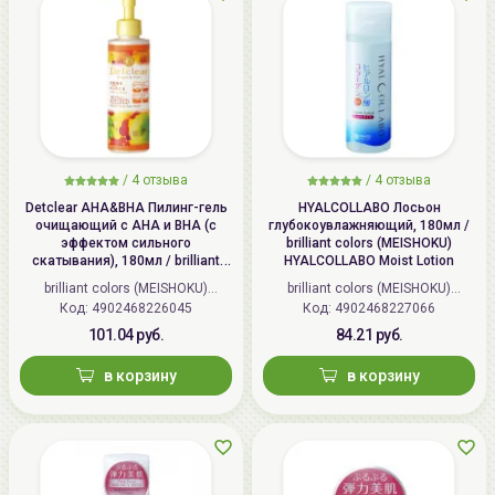
/
4 отзыва
/
4 отзыва
Detclear AHA&BHA Пилинг-гель
HYALCOLLABO Лосьон
очищающий с AHA и BHA (с
глубокоувлажняющий, 180мл /
эффектом сильного
brilliant colors (MEISHOKU)
скатывания), 180мл / brilliant
HYALCOLLABO Moist Lotion
colors (MEISHOKU) Detclear
brilliant colors (MEISHOKU)
brilliant colors (MEISHOKU)
Bright&Peel AHA&BHA Fruits
Код: 4902468226045
(Япония)
Код: 4902468227066
(Япония)
Peeling Jelly
101.04 руб.
84.21 руб.
в корзину
в корзину