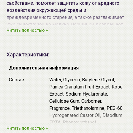
свойствами, помогает защитить кожу от вредного
воздействия окружающей среды и
преждевременного старения, а также разглаживает
уже существующие мелкие морщинки, возвращает
Читать полностью +
коже упругость и эластичность.
♦
Экстракт граната
богат антиоксидантами и
является эффективным антивозрастным
Характеристики:
ингредиентом, т.к. не только стимулирует выработку
коллагена, но и предотвращает образование
Дополнительная информация
фермента, разрушающего коллаген в зрелой коже.
Состав:
Water, Glycerin, Butylene Glycol,
Кроме того, экстракт граната обладает
Punica Granatum Fruit Extract, Rose
увлажняющим и отбеливающим действием. Кожа
Extract, Sodium Hyaluronate,
становится более упругой и эластичной, морщины
Cellulose Gum, Carbomer,
разглаживаются, а тон кожи осветляется и
Fragrance, Triethanolamine, PEG-60
выравнивается.
Hydrogenated Castor Oil, Disodium
♦
Экстракт розы
имеет увлажняющее и
EDTA, Phenoxyethanol,
тонизирующее действие, борется с первыми
Читать полностью +
Methylparaben, 1,2- Hexanediol
признаками старения, улучшает цвет лица и