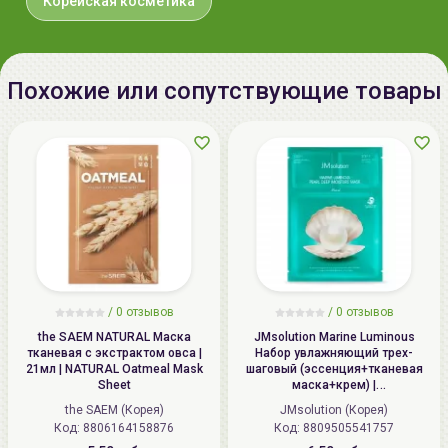
Корейская косметика
Похожие или сопутствующие товары
/
0 отзывов
/
0 отзывов
the SAEM NATURAL Маска
JMsolution Marine Luminous
тканевая с экстрактом овса |
Набор увлажняющий трех-
21мл | NATURAL Oatmeal Mask
шаговый (эссенция+тканевая
Sheet
маска+крем) |
1.5мл+27мл+1.5мл | Marine
the SAEM (Корея)
JMsolution (Корея)
Luminous Pearl Deep Moisture
Код: 8806164158876
Код: 8809505541757
Mask