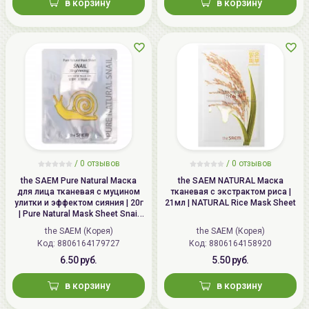
в корзину
в корзину
/
0 отзывов
/
0 отзывов
the SAEM Pure Natural Маска
the SAEM NATURAL Маска
для лица тканевая с муцином
тканевая с экстрактом риса |
улитки и эффектом сияния | 20г
21мл | NATURAL Rice Mask Sheet
| Pure Natural Mask Sheet Snail
Brightening
the SAEM (Корея)
the SAEM (Корея)
Код: 8806164179727
Код: 8806164158920
6.50 руб.
5.50 руб.
в корзину
в корзину