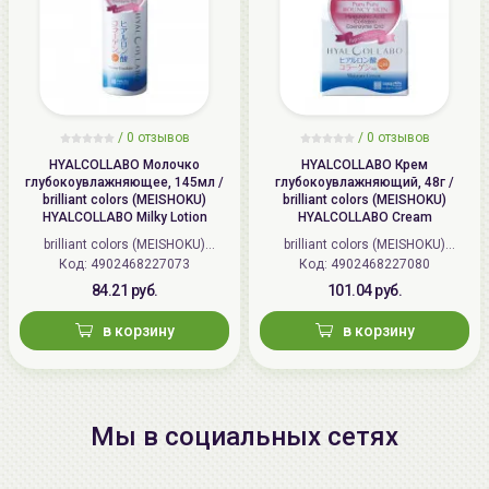
/
0 отзывов
/
0 отзывов
HYALCOLLABO Молочко
HYALCOLLABO Крем
глубокоувлажняющее, 145мл /
глубокоувлажняющий, 48г /
brilliant colors (MEISHOKU)
brilliant colors (MEISHOKU)
HYALCOLLABO Milky Lotion
HYALCOLLABO Cream
brilliant colors (MEISHOKU)
brilliant colors (MEISHOKU)
Код: 4902468227073
(Япония)
Код: 4902468227080
(Япония)
84.21 руб.
101.04 руб.
в корзину
в корзину
Мы в социальных сетях