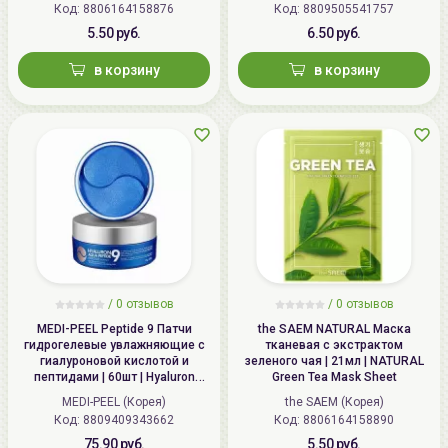
Код: 8806164158876
Код: 8809505541757
Mask
5.50 руб.
6.50 руб.
в корзину
в корзину
/
0 отзывов
/
0 отзывов
MEDI-PEEL Peptide 9 Патчи
the SAEM NATURAL Маска
гидрогелевые увлажняющие с
тканевая с экстрактом
гиалуроновой кислотой и
зеленого чая | 21мл | NATURAL
пептидами | 60шт | Hyaluron
Green Tea Mask Sheet
Aqua Peptide 9 Ampoule Eye
MEDI-PEEL (Корея)
the SAEM (Корея)
Patch
Код: 8809409343662
Код: 8806164158890
75.90 руб.
5.50 руб.