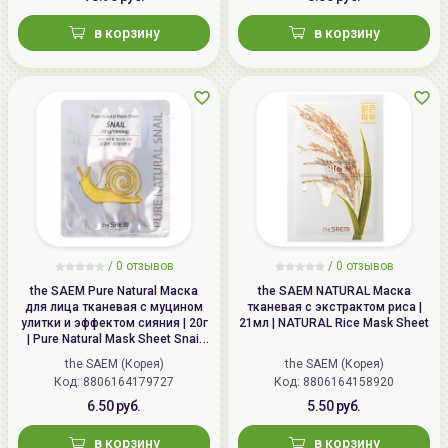
в корзину
в корзину
/
0 отзывов
/
0 отзывов
the SAEM Pure Natural Маска
the SAEM NATURAL Маска
для лица тканевая с муцином
тканевая с экстрактом риса |
улитки и эффектом сияния | 20г
21мл | NATURAL Rice Mask Sheet
| Pure Natural Mask Sheet Snail
Brightening
the SAEM (Корея)
the SAEM (Корея)
Код: 8806164179727
Код: 8806164158920
6.50 руб.
5.50 руб.
в корзину
в корзину