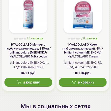
/
0 отзывов
/
0 отзывов
HYALCOLLABO Молочко
HYALCOLLABO Крем
глубокоувлажняющее, 145мл /
глубокоувлажняющий, 48г /
brilliant colors (MEISHOKU)
brilliant colors (MEISHOKU)
HYALCOLLABO Milky Lotion
HYALCOLLABO Cream
brilliant colors (MEISHOKU)
brilliant colors (MEISHOKU)
Код: 4902468227073
(Япония)
Код: 4902468227080
(Япония)
84.21 руб.
101.04 руб.
в корзину
в корзину
Мы в социальных сетях