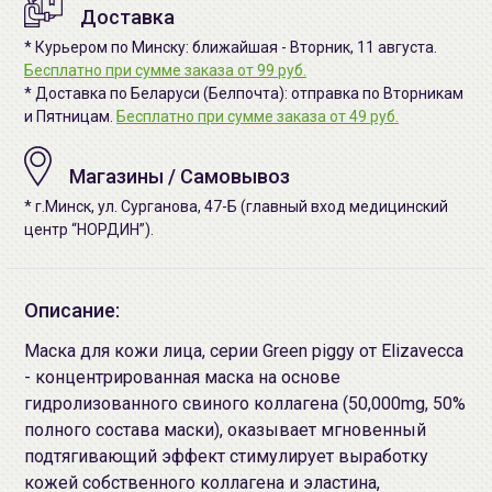
Доставка
* Курьером по Минску: ближайшая - Вторник, 11 августа.
Бесплатно при сумме заказа от 99 руб.
* Доставка по Беларуси (Белпочта): отправка по Вторникам
и Пятницам.
Бесплатно при сумме заказа от 49 руб.
Магазины / Самовывоз
* г.Минск, ул. Сурганова, 47-Б (главный вход медицинский
центр “НОРДИН”).
Описание:
Маска для кожи лица, серии Green piggy от Elizavecca
- концентрированная маска на основе
гидролизованного свиного коллагена (50,000mg, 50%
полного состава маски), оказывает мгновенный
подтягивающий эффект стимулирует выработку
кожей собственного коллагена и эластина,