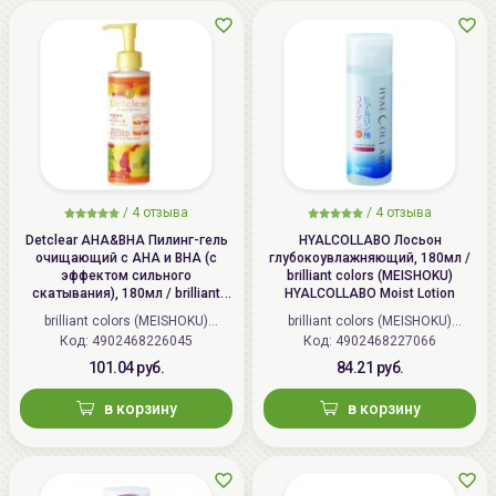
/
4 отзыва
/
4 отзыва
Detclear AHA&BHA Пилинг-гель
HYALCOLLABO Лосьон
очищающий с AHA и BHA (с
глубокоувлажняющий, 180мл /
эффектом сильного
brilliant colors (MEISHOKU)
скатывания), 180мл / brilliant
HYALCOLLABO Moist Lotion
colors (MEISHOKU) Detclear
brilliant colors (MEISHOKU)
brilliant colors (MEISHOKU)
Bright&Peel AHA&BHA Fruits
Код: 4902468226045
(Япония)
Код: 4902468227066
(Япония)
Peeling Jelly
101.04 руб.
84.21 руб.
в корзину
в корзину