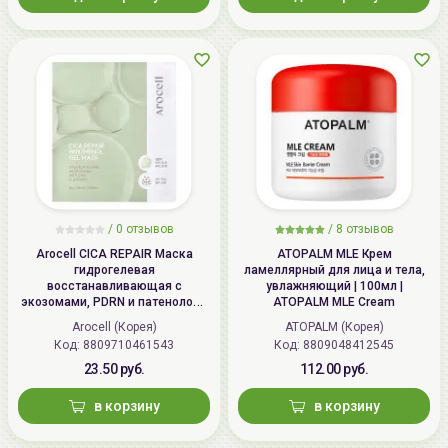
/
0 отзывов
/
8 отзывов
Arocell CICA REPAIR Маска
ATOPALM MLE Крем
гидрогелевая
ламеллярный для лица и тела,
восстанавливающая с
увлажняющий | 100мл |
экозомами, PDRN и патенолом |
ATOPALM MLE Cream
25г | CICA REPAIR Panthenol Gel
Arocell (Корея)
ATOPALM (Корея)
Mask
Код: 8809710461543
Код: 8809048412545
23.50 руб.
112.00 руб.
в корзину
в корзину