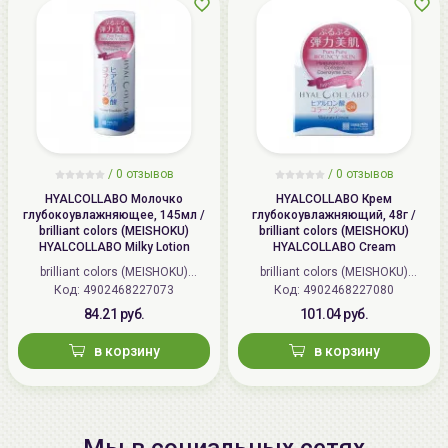
/
0 отзывов
/
0 отзывов
HYALCOLLABO Молочко
HYALCOLLABO Крем
глубокоувлажняющее, 145мл /
глубокоувлажняющий, 48г /
brilliant colors (MEISHOKU)
brilliant colors (MEISHOKU)
HYALCOLLABO Milky Lotion
HYALCOLLABO Cream
brilliant colors (MEISHOKU)
brilliant colors (MEISHOKU)
Код: 4902468227073
(Япония)
Код: 4902468227080
(Япония)
84.21 руб.
101.04 руб.
в корзину
в корзину
Мы в социальных сетях