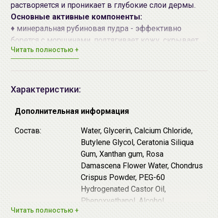
растворяется и проникает в глубокие слои дермы.
Основные активные компоненты:
♦ минеральная рубиновая пудра - эффективно
борется с морщинами, подтягивает кожу, скрывает
Читать полностью +
недостатки кожи за счет преломления света.
♦ экстракт болгарской розы - насыщает кожу
витаминами, интенсивно увлажняет.
Характеристики:
Благодаря плотному прилеганию маски, ее активные
компоненты глубоко проникают в клетки кожи.
Дополнительная информация
В процессе использования маска постепенно
Состав:
Water, Glycerin, Calcium Chloride,
становится тоньше.
Butylene Glycol, Ceratonia Siliqua
Gum, Xanthan gum, Rosa
Маска рассчитана на одно применение.
Damascena Flower Water, Chondrus
Crispus Powder, PEG-60
Способ применения:
Hydrogenated Castor Oil,
1.
Очистите
лицо используя специальные
Phenoxyethanol, Alcohol,
косметические средства для
очищения
.
Читать полностью +
Chlorphenesin, Scutellaria
2.
Откройте упаковку, достаньте маску, расправьте