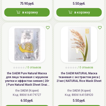
75.90 руб.
5.50 руб.
в корзину
в корзину
/
0 отзывов
/
0 отзывов
the SAEM Pure Natural Маска
the SAEM NATURAL Маска
для лица тканевая с муцином
тканевая с экстрактом риса |
улитки и эффектом сияния | 20г
21мл | NATURAL Rice Mask Sheet
| Pure Natural Mask Sheet Snail
Brightening
the SAEM (Корея)
the SAEM (Корея)
Код: 8806164179727
Код: 8806164158920
6.50 руб.
5.50 руб.