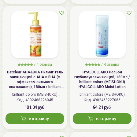
/
4 отзыва
/
4 отзыва
Detclear AHA&BHA Пилинг-гель
HYALCOLLABO Лосьон
очищающий с AHA и BHA (с
глубокоувлажняющий, 180мл /
эффектом сильного
brilliant colors (MEISHOKU)
скатывания), 180мл / brilliant
HYALCOLLABO Moist Lotion
colors (MEISHOKU) Detclear
brilliant colors (MEISHOKU)
brilliant colors (MEISHOKU)
Bright&Peel AHA&BHA Fruits
Код: 4902468226045
(Япония)
Код: 4902468227066
(Япония)
Peeling Jelly
101.04 руб.
84.21 руб.
в корзину
в корзину