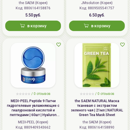
1.5мл+27мл+1.5мл | Marine
the SAEM (Корея)
JMsolution (Корея)
Luminous Pearl Deep Moisture
Код: 8806164158876
Код: 8809505541757
Mask
5.50 руб.
6.50 руб.
в корзину
в корзину
/
0 отзывов
/
0 отзывов
MEDI-PEEL Peptide 9 Патчи
the SAEM NATURAL Маска
гидрогелевые увлажняющие с
тканевая с экстрактом
гиалуроновой кислотой и
зеленого чая | 21мл | NATURAL
пептидами | 60шт | Hyaluron
Green Tea Mask Sheet
Aqua Peptide 9 Ampoule Eye
MEDI-PEEL (Корея)
the SAEM (Корея)
Patch
Код: 8809409343662
Код: 8806164158890