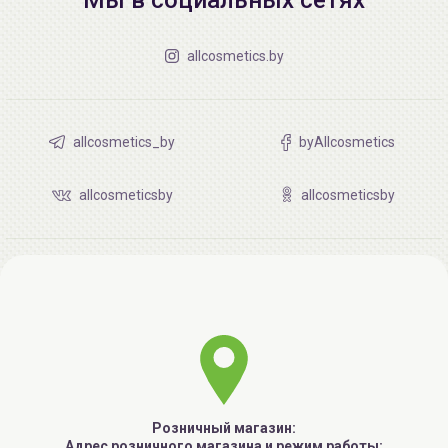
allcosmetics.by
allcosmetics_by
byAllcosmetics
allcosmeticsby
allcosmeticsby
Розничный магазин:
Адрес розничного магазина и режим работы: