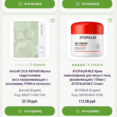
в корзину
в корзину
/
0 отзывов
/
8 отзывов
Arocell CICA REPAIR Маска
ATOPALM MLE Крем
гидрогелевая
ламеллярный для лица и тела,
восстанавливающая с
увлажняющий | 100мл |
экозомами, PDRN и патенолом |
ATOPALM MLE Cream
25г | CICA REPAIR Panthenol Gel
Arocell (Корея)
ATOPALM (Корея)
Mask
Код: 8809710461543
Код: 8809048412545
23.50 руб.
112.00 руб.
в корзину
в корзину