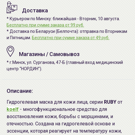
Доставка
* Курьером по Минску: ближайшая - Вторник, 10 августа.
Бесплатно при сумме заказа от 99 руб.
* Доставка по Беларуси (Белпочта): отправка по Вторникам
и Пятницам.
Бесплатно при сумме заказа от 49 руб.
Магазины / Самовывоз
* г.Минск, ул. Сурганова, 47-Б (главный вход медицинский
центр “НОРДИН”).
Описание:
Гидрогелевая маска для кожи лица, серии
RUBY
от
koelf
- многофункциональное средство для
восстановления кожи, борьбы с морщинами, и
отечностью. Создана на гидрогелевой основе и
эссенции, которая реагирует на температуру кожи,