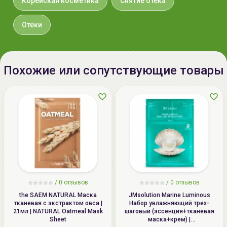
Корейская косметика
Снятие отека
Импортер в
Отеки
Беларусь:
Похожие или сопутствующие товары
/
0 отзывов
/
0 отзывов
the SAEM NATURAL Маска
JMsolution Marine Luminous
тканевая с экстрактом овса |
Набор увлажняющий трех-
21мл | NATURAL Oatmeal Mask
шаговый (эссенция+тканевая
Sheet
маска+крем) |