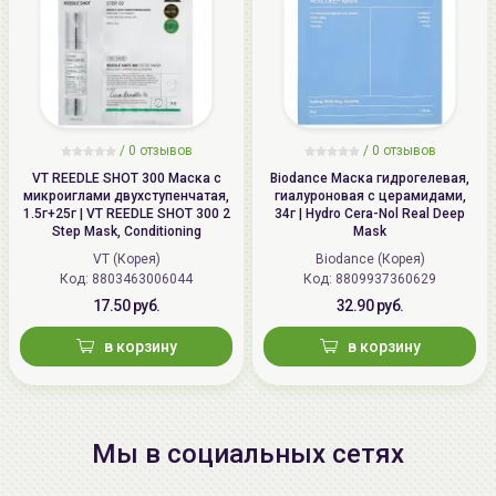
/
0 отзывов
/
0 отзывов
VT REEDLE SHOT 300 Маска с
Biodance Маска гидрогелевая,
микроиглами двухступенчатая,
гиалуроновая с церамидами,
1.5г+25г | VT REEDLE SHOT 300 2
34г | Hydro Cera-Nol Real Deep
Step Mask, Conditioning
Mask
VT (Корея)
Biodance (Корея)
Код: 8803463006044
Код: 8809937360629
17.50 руб.
32.90 руб.
в корзину
в корзину
Мы в социальных сетях