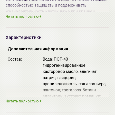
способностью защищать и поддерживать
жизнедеятельность клеток даже при крайней
Читать полностью +
степени обезвоживания.
Способ применения:
Нанести маску на
предварительно
очищенное
лицо, включая зону глаз
Характеристики:
и губ. Оставить на 10-15мин. Смыть большим
количеством теплой воды. Для завершения ухода
Дополнительная информация
нанести
сыворотку
и/или
крем
по
типу кожи
от
AiliCode.
Состав:
Вода; ПЭГ-40
гидрогенизированное
касторовое масло; альгинат
натрия; глицерин;
пропиленгликоль; сок алоэ вера;
пантенол; трегалоза; бетаин;
аллантоин; экстракт ромашки;
Читать полностью +
экстракт мяты; экстракт шалфея;
экстракт шиповника; экстракт
зеленого чая; отдушка;