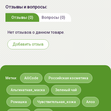
метилхлороизотиазолинон;
Отзывы и вопросы:
метилизотиазолинон.
Отзывы (0)
Вопросы (0)
Дата
см. на упаковке (мм/гг)
производства:
Нет отзывов о данном товаре.
Срок годности:
2 года с даты производства
Добавить отзыв
Производитель:
ООО «КРЕМ», Российская
Федерация, 192148, г.Санкт-
Петербург, пр-кт
Железнодорожный д.45, литера
Д, помещ.16, тел.8-800-250-56-58
Метки:
AiliCode
Российская косметика
Импортер в
ООО «Аллкосметикс Групп».
Беларусь:
Беларусь, 220113 Минск,
Альгинатная_маска
Зеленый чай
ул.Мележа, д.5, корп.1, пом.233.
+375296092910
Ромашка
Чувствительная_кожа
Алоэ
group@allcosmetics.by