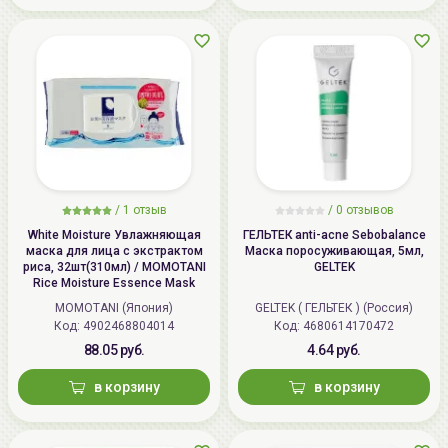
/
1 отзыв
/
0 отзывов
White Moisture Увлажняющая
ГЕЛЬТЕК anti-acne Sebobalance
маска для лица с экстрактом
Маска поросуживающая, 5мл,
риса, 32шт(310мл) / MOMOTANI
GELTEK
Rice Moisture Essence Mask
MOMOTANI (Япония)
GELTEK ( ГЕЛЬТЕК ) (Россия)
Код: 4902468804014
Код: 4680614170472
88.05 руб.
4.64 руб.
в корзину
в корзину