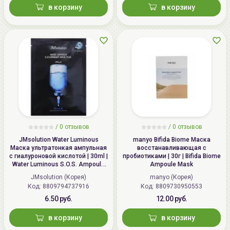
в корзину
в корзину
/
0 отзывов
/
0 отзывов
JMsolution Water Luminous
manyo Bifida Biome Маска
Маска ультратонкая ампульная
восстанавливающая с
с гиалуроновой кислотой | 30ml |
пробиотиками | 30г | Bifida Biome
Water Luminous S.O.S. Ampoule
Ampoule Mask
Hyaluronic Mask Plus
JMsolution (Корея)
manyo (Корея)
Код: 8809794737916
Код: 8809730950553
6.50 руб.
12.00 руб.
в корзину
в корзину