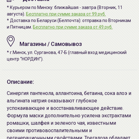
* Курьером по Минску: ближайшая - завтра (Вторник, 11
августа).
Бесплатно при сумме заказа от 99 руб.
* Доставка по Беларуси (Белпочта): отправка по Вторникам
и Пятницам.
Бесплатно при сумме заказа от 49 руб.
Магазины / Самовывоз
* г.Минск, ул. Сурганова, 47-Б (главный вход медицинский
центр “НОРДИН”).
Описание:
Синергия пантенола, аллантоина, бетаина, сока алоэ и
альгината натрия оказывают глубокое
успокаивающее и восстанавливающее действие.
Формула маски дополнительно усилена экстрактами
ромашки, шалфея и зеленого чая, известными
своими противовоспалительными и
регенерационными свойствами. Трегалоза обладает