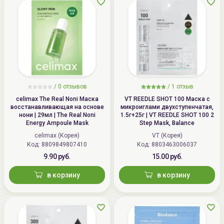
/
0 отзывов
/
1 отзыв
celimax The Real Noni Маска
VT REEDLE SHOT 100 Маска с
восстанавливающая на основе
микроиглами двухступенчатая,
нони | 29мл | The Real Noni
1.5г+25г | VT REEDLE SHOT 100 2
Energy Ampoule Mask
Step Mask, Balance
celimax (Корея)
VT (Корея)
Код: 8809849807410
Код: 8803463006037
9.90 руб.
15.00 руб.
в корзину
в корзину