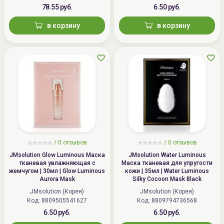
78.55 руб.
6.50 руб.
в корзину
в корзину
/
0 отзывов
/
0 отзывов
JMsolution Glow Luminous Маска
JMsolution Water Luminous
тканевая увлажняющая с
Маска тканевая для упругости
жемчугом | 30мл | Glow Luminous
кожи | 35мл | Water Luminous
Aurora Mask
Silky Cocoon Mask Black
JMsolution (Корея)
JMsolution (Корея)
Код: 8809505541627
Код: 8809794736568
6.50 руб.
6.50 руб.