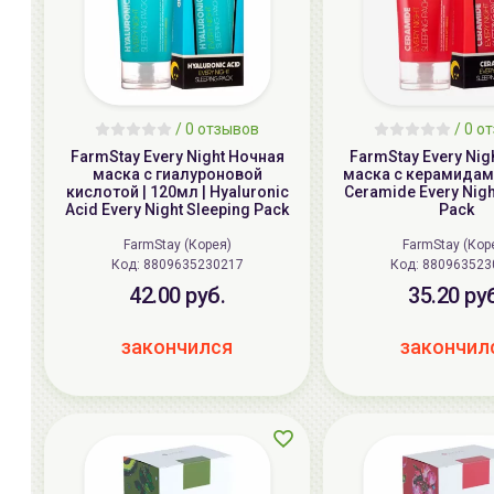
/
0
отзывов
/
0
от
FarmStay Every Night Ночная
FarmStay Every Nig
маска с гиалуроновой
маска с керамидами
кислотой | 120мл | Hyaluronic
Ceramide Every Nigh
Acid Every Night Sleeping Pack
Pack
FarmStay (Корея)
FarmStay (Кор
Код: 8809635230217
Код: 880963523
42.00 руб.
35.20 ру
закончился
закончил