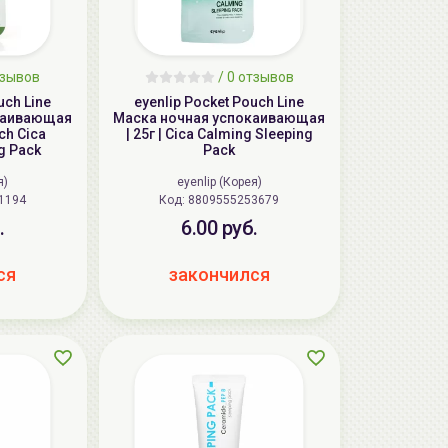
зывов
/
0
отзывов
uch Line
eyenlip Pocket Pouch Line
каивающая
Маска ночная успокаивающая
uch Cica
| 25г | Cica Calming Sleeping
g Pack
Pack
я)
eyenlip (Корея)
1194
Код: 8809555253679
.
6.00 руб.
ся
закончился