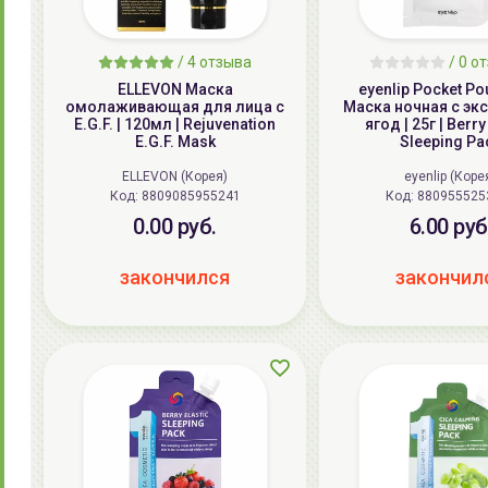
/
4
отзыва
/
0
от
ELLEVON Маска
eyenlip Pocket Po
омолаживающая для лица с
Маска ночная с эк
E.G.F. | 120мл | Rejuvenation
ягод | 25г | Berry
E.G.F. Mask
Sleeping Pa
ELLEVON (Корея)
eyenlip (Коре
Код: 8809085955241
Код: 880955525
0.00 руб.
6.00 руб
закончился
закончил