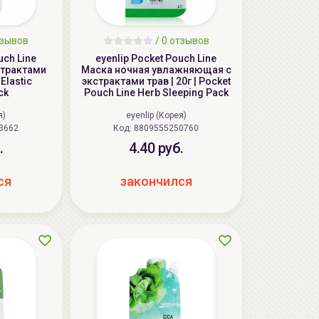
зывов
/
0
отзывов
uch Line
eyenlip Pocket Pouch Line
страктами
Маска ночная увлажняющая с
 Elastic
экстрактами трав | 20г | Pocket
ck
Pouch Line Herb Sleeping Pack
я)
eyenlip (Корея)
3662
Код: 8809555250760
.
4.40 руб.
ся
закончился