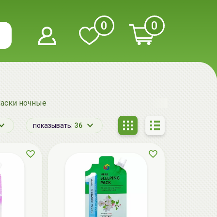
0
0
аски ночные
показывать:
36