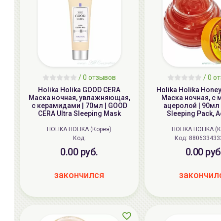
/
0
отзывов
/
0
от
Holika Holika GOOD CERA
Holika Holika Hone
Маска ночная, увлажняющая,
Маска ночная, с 
с керамидами | 70мл | GOOD
ацеролой | 90мл 
CERA Ultra Sleeping Mask
Sleeping Pack, 
HOLIKA HOLIKA (Корея)
HOLIKA HOLIKA (
Код:
Код: 880633433
0.00 руб.
0.00 руб
закончился
закончил