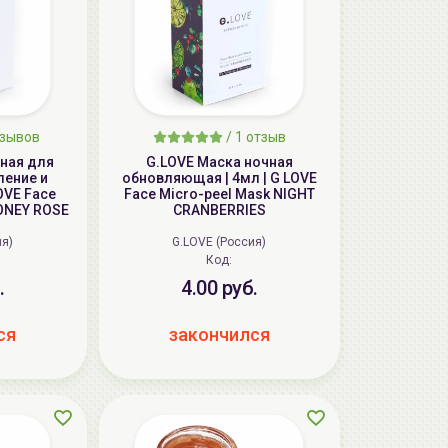
зывов
/
1
отзыв
чная для
G.LOVE Маска ночная
ление и
обновляющая | 4мл | G LOVE
LOVE Face
Face Micro-peel Mask NIGHT
HONEY ROSE
CRANBERRIES
ия)
G.LOVE (Россия)
Код:
.
4.00 руб.
ся
закончился