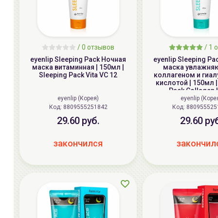
/
0
отзывов
/
1
о
eyenlip Sleeping Pack Ночная
eyenlip Sleeping P
маска витаминная | 150мл |
маска увлажня
Sleeping Pack Vita VC 12
коллагеном и гиа
кислотой | 150мл |
Pack Collagen 
eyenlip (Корея)
eyenlip (Коре
Код: 8809555251842
Код: 880955525
29.60 руб.
29.60 ру
закончился
закончил