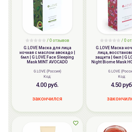
/
0
отзывов
/
0
от
G.LOVE Маска для лица
G.LOVE Маска но
ночная с маслом авокадо |
лица, восстанов
6мл | G LOVE Face Sleeping
защита | 6мл | G 
Mask MINT AVOCADO
Night Biome Mask 
G.LOVE (Россия)
G.LOVE (Росс
Код:
Код:
4.00 руб.
4.50 руб
закончился
закончил