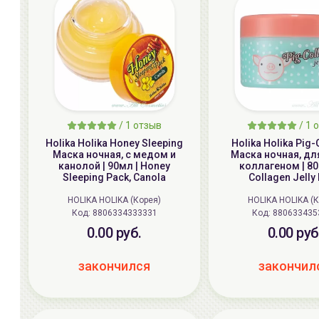
/
1
отзыв
/
1
о
Holika Holika Honey Sleeping
Holika Holika Pig
Маска ночная, с медом и
Маска ночная, для
канолой | 90мл | Honey
коллагеном | 80г
Sleeping Pack, Canola
Collagen Jelly
HOLIKA HOLIKA (Корея)
HOLIKA HOLIKA (
Код: 8806334333331
Код: 880633435
0.00 руб.
0.00 руб
закончился
закончил