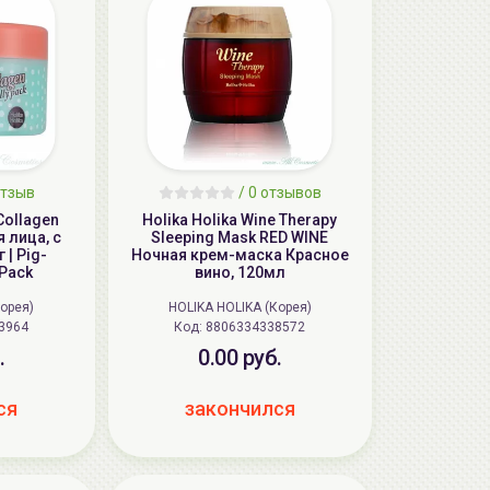
тзыв
/
0
отзывов
-Collagen
Holika Holika Wine Therapy
 лица, с
Sleeping Mask RED WINE
 | Pig-
Ночная крем-маска Красное
 Pack
вино, 120мл
Корея)
HOLIKA HOLIKA (Корея)
3964
Код: 8806334338572
.
0.00 руб.
ся
закончился