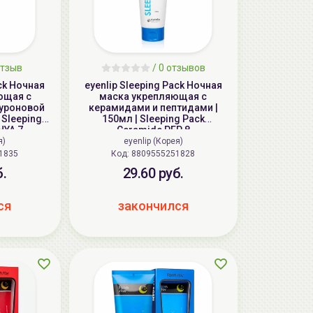
тзыв
/
0
отзывов
ack Ночная
eyenlip Sleeping Pack Ночная
ющая с
маска укрепляющая с
луроновой
керамидами и пептидами |
 Sleeping
150мл | Sleeping Pack
HYA 7
Ceramide PEP 8
я)
eyenlip (Корея)
1835
Код: 8809555251828
б.
29.60 руб.
ся
закончился