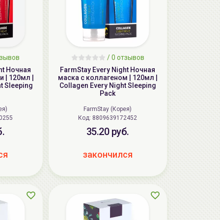
зывов
/
0
отзывов
ht Ночная
FarmStay Every Night Ночная
 | 120мл |
маска с коллагеном | 120мл |
t Sleeping
Collagen Every Night Sleeping
Pack
ея)
FarmStay (Корея)
0255
Код: 8809639172452
б.
35.20 руб.
ся
закончился