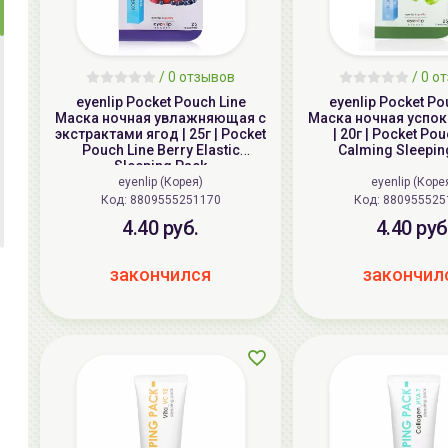
/
0
отзывов
/
0
от
eyenlip Pocket Pouch Line
eyenlip Pocket Po
Маска ночная увлажняющая с
Маска ночная успо
экстрактами ягод | 25г | Pocket
| 20г | Pocket Po
Pouch Line Berry Elastic
Calming Sleepin
Sleeping Pack
eyenlip (Корея)
eyenlip (Коре
Код: 8809555251170
Код: 880955525
4.40 руб.
4.40 руб
закончился
закончил