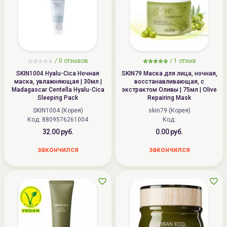
/
0
отзывов
/
1
отзыв
SKIN1004 Hyalu-Cica Ночная
SKIN79 Маска для лица, ночная,
маска, увлажняющая | 30мл |
восстанавливающая, с
Madagascar Centella Hyalu-Cica
экстрактом Оливы | 75мл | Olive
Sleeping Pack
Repairing Mask
SKIN1004 (Корея)
skin79 (Корея)
Код: 8809576261004
Код:
32.00 руб.
0.00 руб.
закончился
закончился