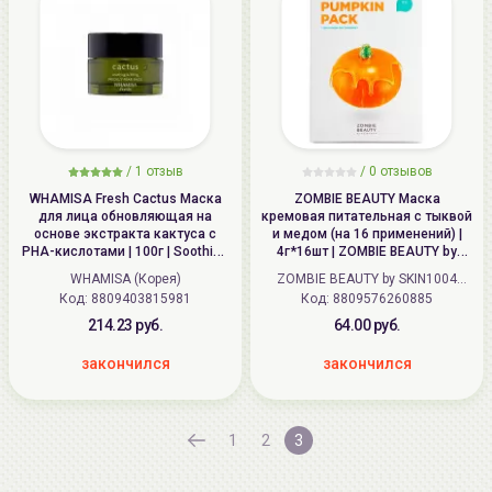
/
1
отзыв
/
0
отзывов
WHAMISA Fresh Cactus Маска
ZOMBIE BEAUTY Маска
для лица обновляющая на
кремовая питательная с тыквой
основе экстракта кактуса с
и медом (на 16 применений) |
PHA-кислотами | 100г | Soothing
4г*16шт | ZOMBIE BEAUTY by
and Lifting Prickly Pear Mask
SKIN1004 Pumpkin Pack
WHAMISA (Корея)
ZOMBIE BEAUTY by SKIN1004
(AW0398)
Код: 8809403815981
Код: 8809576260885
(Корея)
214.23 руб.
64.00 руб.
закончился
закончился
1
2
3