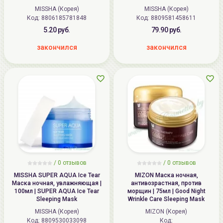
Sleeping Mask
MISSHA (Корея)
MISSHA (Корея)
Код: 8806185781848
Код: 8809581458611
5.20 руб.
79.90 руб.
закончился
закончился
/
0
отзывов
/
0
отзывов
MISSHA SUPER AQUA Ice Tear
MIZON Маска ночная,
Маска ночная, увлажняющая |
антивозрастная, против
100мл | SUPER AQUA Ice Tear
морщин | 75мл | Good Night
Sleeping Mask
Wrinkle Care Sleeping Mask
MISSHA (Корея)
MIZON (Корея)
Код: 8809530033098
Код: