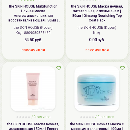
the SKIN HOUSE Multifunction
the SKIN HOUSE Маска ночная,
Ночная маска
питательная, с женьшенем |
многофункциональная
80мл | Ginseng Nourishing Top
восстанавливающая | 50мл |
Coat Pack
Multifunction Sleeping Pack
the SKIN HOUSE (Корея)
the SKIN HOUSE (Корея)
Код: 8809080823460
Код:
54.50 руб.
0.00 руб.
закончился
закончился
/
0
отзывов
/
0
отзывов
the SKIN HOUSE Маска ночная,
the SKIN HOUSE Ночная маска с
увлажняющая | 50мл | Energy
морским коллагеном | 100мл |