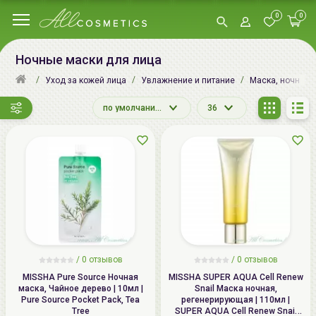
0
0
Ночные маски для лица
Уход за кожей лица
Увлажнение и питание
Маска, ночная м
по умолчанию
36
/
0
отзывов
/
0
отзывов
MISSHA Pure Source Ночная
MISSHA SUPER AQUA Cell Renew
маска, Чайное дерево | 10мл |
Snail Маска ночная,
Pure Source Pocket Pack, Tea
регенерирующая | 110мл |
Tree
SUPER AQUA Cell Renew Snail