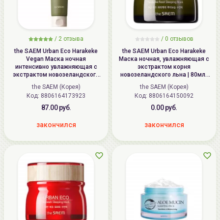
/
2
отзыва
/
0
отзывов
the SAEM Urban Eco Harakeke
the SAEM Urban Eco Harakeke
Vegan Маска ночная
Маска ночная, увлажняющая с
интенсивно увлажняющая с
экстрактом корня
экстрактом новозеландского
новозеландского льна | 80мл |
льна | 80мл | Urban Eco Harakeke
Urban Eco Harakeke Root
the SAEM (Корея)
the SAEM (Корея)
Deep Moisture Sleeping Pack
Sleeping Mask
Код: 8806164173923
Код: 8806164150092
87.00 руб.
0.00 руб.
закончился
закончился