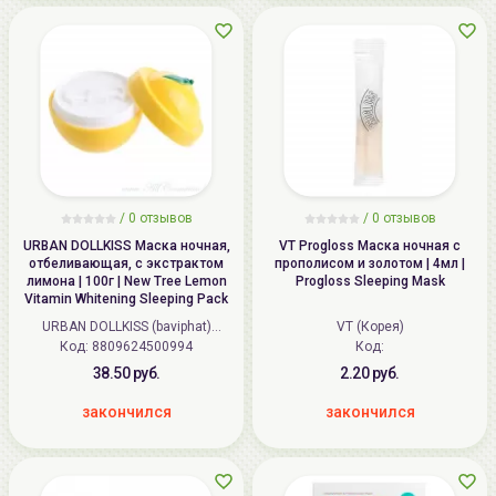
/
0
отзывов
/
0
отзывов
URBAN DOLLKISS Маска ночная,
VT Progloss Маска ночная с
отбеливающая, с экстрактом
прополисом и золотом | 4мл |
лимона | 100г | New Tree Lemon
Progloss Sleeping Mask
Vitamin Whitening Sleeping Pack
URBAN DOLLKISS (baviphat)
VT (Корея)
Код: 8809624500994
(Корея)
Код:
38.50 руб.
2.20 руб.
закончился
закончился