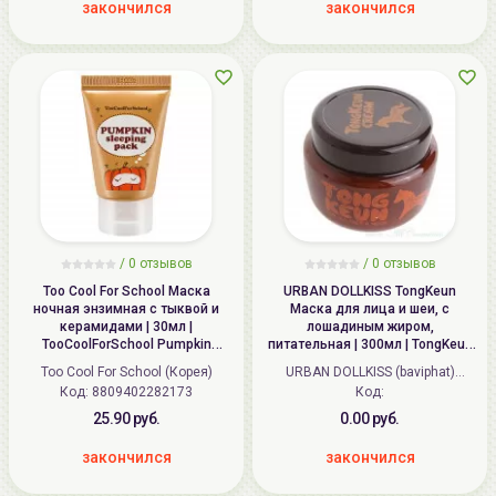
закончился
закончился
/
0
отзывов
/
0
отзывов
Too Cool For School Маска
URBAN DOLLKISS TongKeun
ночная энзимная с тыквой и
Маска для лица и шеи, с
керамидами | 30мл |
лошадиным жиром,
TooCoolForSchool Pumpkin
питательная | 300мл | TongKeun
Sleeping Pack
Golden Horse Oil Pack
Too Cool For School (Корея)
URBAN DOLLKISS (baviphat)
Код: 8809402282173
(Корея)
Код:
25.90 руб.
0.00 руб.
закончился
закончился