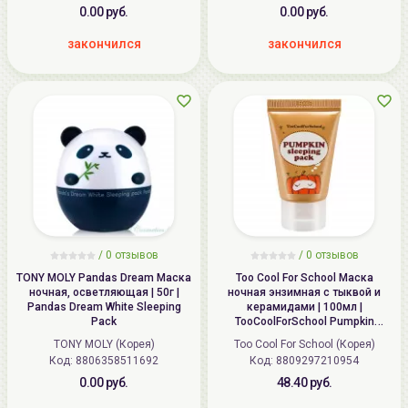
0.00 руб.
0.00 руб.
закончился
закончился
/
0
отзывов
/
0
отзывов
TONY MOLY Pandas Dream Маска
Too Cool For School Маска
ночная, осветляющая | 50г |
ночная энзимная с тыквой и
Pandas Dream White Sleeping
керамидами | 100мл |
Pack
TooCoolForSchool Pumpkin
Sleeping Pack
TONY MOLY (Корея)
Too Cool For School (Корея)
Код: 8806358511692
Код: 8809297210954
0.00 руб.
48.40 руб.