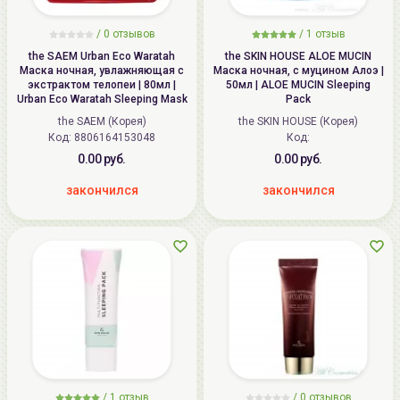
/
0
отзывов
/
1
отзыв
the SAEM Urban Eco Waratah
the SKIN HOUSE ALOE MUCIN
Маска ночная, увлажняющая с
Маска ночная, с муцином Алоэ |
экстрактом телопеи | 80мл |
50мл | ALOE MUCIN Sleeping
Urban Eco Waratah Sleeping Mask
Pack
the SAEM (Корея)
the SKIN HOUSE (Корея)
Код: 8806164153048
Код:
0.00 руб.
0.00 руб.
закончился
закончился
/
1
отзыв
/
0
отзывов