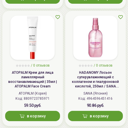
/
0 отзывов
/
0 отзывов
ATOPALM Крем для лица
HADANOMY Лосьон
ламеллярный
суперувлажняющий с
восстанавливающий | 35мл |
коллагеном и гиалуроновой
ATOPALM Face Cream
кислотой, 250мл / SANA
HADANOMY Collagen mist
ATOPALM (Корея)
SANA (Япония)
Код: 8809723785971
Код: 4964596451416
59.50 руб.
90.86 руб.
в корзину
в корзину