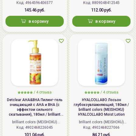
Код: 4964596406577
Код: 8809048412545
145.46 руб.
112.00 руб.
в корзину
в корзину
/
4 отзыва
/
4 отзыва
Detclear AHA&BHA Пилинг-гель
HYALCOLLABO Лосьон
очищающий с AHA и BHA (с
глубокоувлажняющий, 180мл /
эффектом сильного
brilliant colors (MEISHOKU)
скатывания), 180мл / brilliant
HYALCOLLABO Moist Lotion
colors (MEISHOKU) Detclear
brilliant colors (MEISHOKU)
brilliant colors (MEISHOKU)
Bright&Peel AHA&BHA Fruits
Код: 4902468226045
(Япония)
Код: 4902468227066
(Япония)
Peeling Jelly
101.04 руб.
84.21 руб.