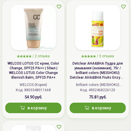
/
2 отзыва
/
3 отзыва
WELCOS LOTUS СС крем, Color
Detclear AHA&BHA Пудра для
Change, SPF25 PA++ | 50мл |
умывания (энзимная), 75г /
WELCOS LOTUS Color Change
brilliant colors (MEISHOKU)
Blemish Balm, SPF25 PA++
Detclear AHA&BHA Fruits Enzyme
Powder Wash
WELCOS (Корея)
brilliant colors (MEISHOKU)
Код: 8803348011668
Код: 4902468226120
(Япония)
54.90 руб.
75.81 руб.
в корзину
в корзину