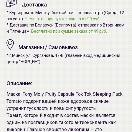
Доставка
* Курьером по Минску: ближайшая - послезавтра (Среда, 12
августа).
Бесплатно при сумме заказа от 99 руб.
* Доставка по Беларуси (Белпочта): отправка по Вторникам
и Пятницам.
Бесплатно при сумме заказа от 49 руб.
Магазины / Самовывоз
* г.Минск, ул. Сурганова, 47-Б (главный вход медицинский
центр “НОРДИН”).
Описание:
Маска Tony Moly Fruity Capsule Tok Tok Sleeping Pack
Tomato подарит вашей коже здоровое сияние,
устранит тусклость и повысит упругость.
Томат
, который входит в состав маски, является
одним из поставщиков такого антиоксиданта как
ликопин. Главное свойство
ликопина
– это