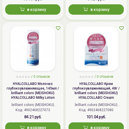
в корзину
в корзину
/
0 отзывов
/
0 отзывов
HYALCOLLABO Молочко
HYALCOLLABO Крем
глубокоувлажняющее, 145мл /
глубокоувлажняющий, 48г /
brilliant colors (MEISHOKU)
brilliant colors (MEISHOKU)
HYALCOLLABO Milky Lotion
HYALCOLLABO Cream
brilliant colors (MEISHOKU)
brilliant colors (MEISHOKU)
Код: 4902468227073
(Япония)
Код: 4902468227080
(Япония)
84.21 руб.
101.04 руб.
в корзину
в корзину