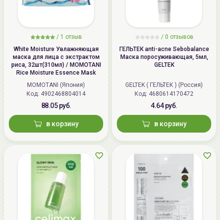
/
1 отзыв
/
0 отзывов
White Moisture Увлажняющая
ГЕЛЬТЕК anti-acne Sebobalance
маска для лица с экстрактом
Маска поросуживающая, 5мл,
риса, 32шт(310мл) / MOMOTANI
GELTEK
Rice Moisture Essence Mask
MOMOTANI (Япония)
GELTEK ( ГЕЛЬТЕК ) (Россия)
Код: 4902468804014
Код: 4680614170472
88.05 руб.
4.64 руб.
в корзину
в корзину