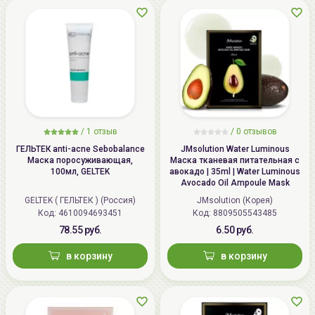
136. www.allcosmetics.by, E-mail:
info@allcosmetics.by,
тел.:+375296131336
/
1 отзыв
/
0 отзывов
ГЕЛЬТЕК anti-acne Sebobalance
JMsolution Water Luminous
Маска поросуживающая,
Маска тканевая питательная с
100мл, GELTEK
авокадо | 35ml | Water Luminous
Avocado Oil Ampoule Mask
GELTEK ( ГЕЛЬТЕК ) (Россия)
JMsolution (Корея)
Код: 4610094693451
Код: 8809505543485
78.55 руб.
6.50 руб.
в корзину
в корзину