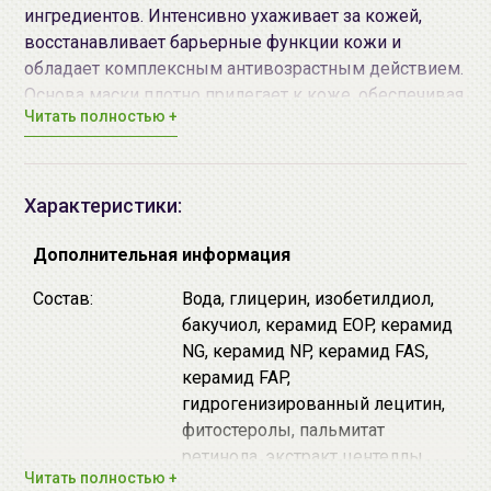
ингредиентов. Интенсивно ухаживает за кожей,
восстанавливает барьерные функции кожи и
обладает комплексным антивозрастным действием.
Основа маски плотно прилегает к коже, обеспечивая
Читать полностью +
превосходное увлажнение и лифтинг эффект.
Подходит для чувствительной кожи. Активные
компоненты заключены в нанокапсулы из
гидролецитина, благодаря которым активные
Характеристики:
компоненты глубоко проникают в подкожный слой.
Основные действующие компоненты:
Дополнительная информация
Бакучиол - обладает мощными
Состав:
Вода, глицерин, изобетилдиол,
антиоксидантными свойствами, эффективно
бакучиол, керамид EOP, керамид
предотвращает старение кожи нейтрализуя
NG, керамид NP, керамид FAS,
действие свободных радикалов. Подходит для
керамид FAP,
чувствительной кожи, не вызывает
гидрогенизированный лецитин,
раздражение и шелушение, из-за чего его
фитостеролы, пальмитат
называют мягкой альтернативой ретинолу.
ретинола, экстракт центеллы
Комплекс из 5 видов церамидов (церамид EOP,
Читать полностью +
азиатской, BG, сорбитол,
церамид NG, церамид NP, церамид AG, церамид