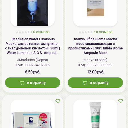
/
0 отзывов
/
0 отзывов
JMsolution Water Luminous
manyo Bifida Biome Маска
Маска ультратонкая ампульная
восстанавливающая с
с гиалуроновой кислотой | 30ml |
пробиотиками | 30г | Bifida Biome
Water Luminous S.O.S. Ampoule
Ampoule Mask
Hyaluronic Mask Plus
JMsolution (Корея)
manyo (Корея)
Код: 8809794737916
Код: 8809730950553
6.50 руб.
12.00 руб.
в корзину
в корзину