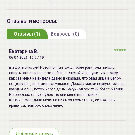
ниацинамид, экстракт хмеля,
AP) - восстанавливает гидролипидный барьер
экстракт цветков/листьев/
кожи, борется с сухостью и мелкими
стеблей зверобоя
Отзывы и вопросы:
морщинками, напитывает кожу, повышая ее
продырявленного, экстракт
упругость.
Отзывы (1)
цветков календулы, экстракт
Вопросы (0)
Ниацинамид
- способствует стимуляции синтеза
цветков липы, экстракт цветков
коллагена, выравнивает тон кожи, борется с
василька, экстракт цветков
пигментацией, уменьшает воспаления,
Екатерина В.
римской ромашки, лецитин,
успокаивает кожу, повышает ее эластичность,
06.04.2026, 10:57:19
экстракт коры белой ивы,
сужает поры, дарит коже здоровый вид и
шикарные маски! Истонченная кожа после ретинола начала
экстракт листьев магнолии,
естественное свечение.
напитываться и перестала быть стянутой и шелушиться. подруга
экстракт корня куркумы,
как раз меня не видела давно и сказала, что овал лица в целом
Экстракт
центеллы азиатской
- успокаивает
подтянулся , цвет лица улучшился. Делала маски первую неделю
экстракт корня солодки,
раздражённую кожу, снижает чувствительность,
каждый день, потом через день. Бакучиол все-таки более мягкий.
экстракт корня горечавки,
способствует укреплению сосудов и
Не ожидала от них чудес, но они меня впечатлили
экстракт листьев чая, экстракт
Кстати, подсадила меня на них моя косметолог, ей тоже они
препятствует куперозу.
нравятся, повторю однозначно.
листьев розмарина, экстракт
Подходит для всех типов кожи, в особенности для
цветков ромашки,
зрелой, чувствительной, обезвоженной, тусклой
аскорбилтетраизопальмитат,
кожи, склонной к покраснениям и пигментации.
токоферол, пантенол, арахисовое
Добавить отзыв
Способ применения:
После
умывания
и применения