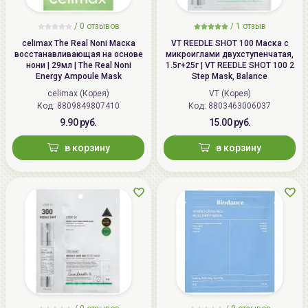
/
0 отзывов
/
1 отзыв
celimax The Real Noni Маска
VT REEDLE SHOT 100 Маска с
восстанавливающая на основе
микроиглами двухступенчатая,
нони | 29мл | The Real Noni
1.5г+25г | VT REEDLE SHOT 100 2
Energy Ampoule Mask
Step Mask, Balance
celimax (Корея)
VT (Корея)
Код: 8809849807410
Код: 8803463006037
9.90 руб.
15.00 руб.
в корзину
в корзину