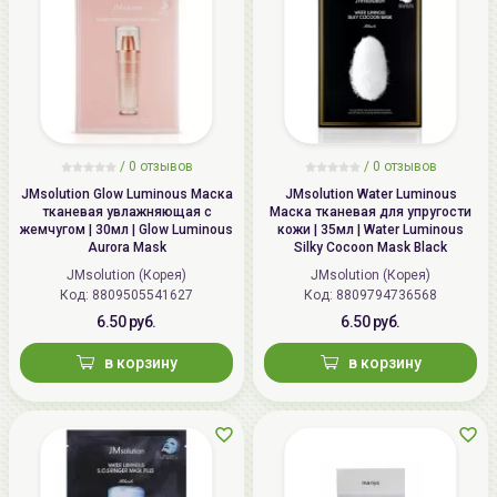
/
0 отзывов
/
0 отзывов
JMsolution Glow Luminous Маска
JMsolution Water Luminous
тканевая увлажняющая с
Маска тканевая для упругости
жемчугом | 30мл | Glow Luminous
кожи | 35мл | Water Luminous
Aurora Mask
Silky Cocoon Mask Black
JMsolution (Корея)
JMsolution (Корея)
Код: 8809505541627
Код: 8809794736568
6.50 руб.
6.50 руб.
в корзину
в корзину