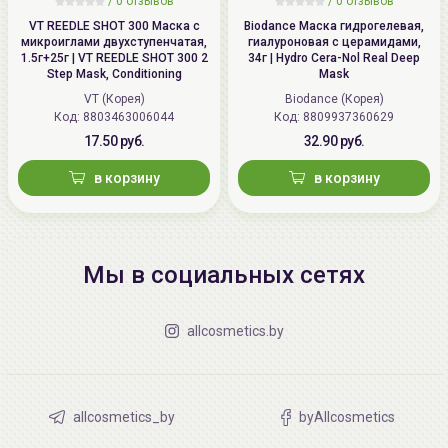
/
0 отзывов
/
0 отзывов
VT REEDLE SHOT 300 Маска с
Biodance Маска гидрогелевая,
микроиглами двухступенчатая,
гиалуроновая с церамидами,
1.5г+25г | VT REEDLE SHOT 300 2
34г | Hydro Cera-Nol Real Deep
Step Mask, Conditioning
Mask
VT (Корея)
Biodance (Корея)
Код: 8803463006044
Код: 8809937360629
17.50 руб.
32.90 руб.
в корзину
в корзину
Мы в социальных сетях
allcosmetics.by
allcosmetics_by
byAllcosmetics