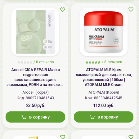
/
0 отзывов
/
8 отзывов
Arocell CICA REPAIR Маска
ATOPALM MLE Крем
гидрогелевая
ламеллярный для лица и тела,
восстанавливающая с
увлажняющий | 100мл |
экозомами, PDRN и патенолом |
ATOPALM MLE Cream
25г | CICA REPAIR Panthenol Gel
Arocell (Корея)
ATOPALM (Корея)
Mask
Код: 8809710461543
Код: 8809048412545
23.50 руб.
112.00 руб.
в корзину
в корзину