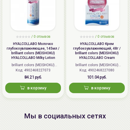
/
0 отзывов
/
0 отзывов
HYALCOLLABO Молочко
HYALCOLLABO Крем
глубокоувлажняющее, 145мл /
глубокоувлажняющий, 48г /
brilliant colors (MEISHOKU)
brilliant colors (MEISHOKU)
HYALCOLLABO Milky Lotion
HYALCOLLABO Cream
brilliant colors (MEISHOKU)
brilliant colors (MEISHOKU)
Код: 4902468227073
(Япония)
Код: 4902468227080
(Япония)
84.21 руб.
101.04 руб.
в корзину
в корзину
Мы в социальных сетях