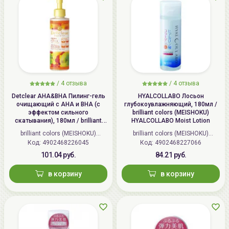
/
4 отзыва
/
4 отзыва
Detclear AHA&BHA Пилинг-гель
HYALCOLLABO Лосьон
очищающий с AHA и BHA (с
глубокоувлажняющий, 180мл /
эффектом сильного
brilliant colors (MEISHOKU)
скатывания), 180мл / brilliant
HYALCOLLABO Moist Lotion
colors (MEISHOKU) Detclear
brilliant colors (MEISHOKU)
brilliant colors (MEISHOKU)
Bright&Peel AHA&BHA Fruits
Код: 4902468226045
(Япония)
Код: 4902468227066
(Япония)
Peeling Jelly
101.04 руб.
84.21 руб.
в корзину
в корзину