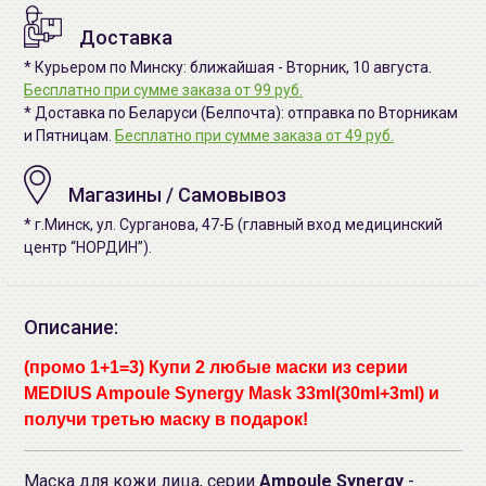
Доставка
* Курьером по Минску: ближайшая - Вторник, 10 августа.
Бесплатно при сумме заказа от 99 руб.
* Доставка по Беларуси (Белпочта): отправка по Вторникам
и Пятницам.
Бесплатно при сумме заказа от 49 руб.
Магазины / Самовывоз
* г.Минск, ул. Сурганова, 47-Б (главный вход медицинский
центр “НОРДИН”).
Описание:
(промо 1+1=3) Купи 2 любые маски из серии
MEDIUS Ampoule Synergy Mask 33ml(30ml+3ml) и
получи третью маску в подарок!
Маска для кожи лица, серии
Ampoule Synergy
-