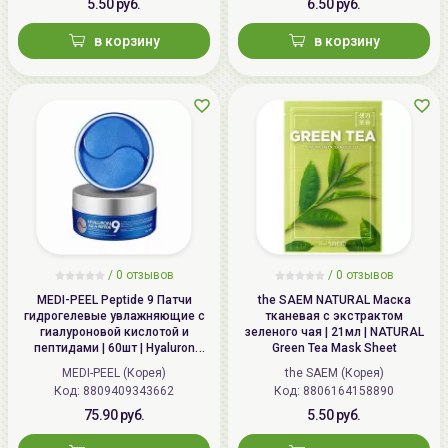
5.50 руб.
6.50 руб.
впитывания остатков эссенции маски.
в корзину
в корзину
/
0 отзывов
/
0 отзывов
MEDI-PEEL Peptide 9 Патчи
the SAEM NATURAL Маска
гидрогелевые увлажняющие с
тканевая с экстрактом
гиалуроновой кислотой и
зеленого чая | 21мл | NATURAL
пептидами | 60шт | Hyaluron
Green Tea Mask Sheet
Aqua Peptide 9 Ampoule Eye
MEDI-PEEL (Корея)
the SAEM (Корея)
Patch
Код: 8809409343662
Код: 8806164158890
75.90 руб.
5.50 руб.