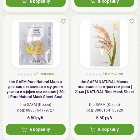
в корзину
в корзину
/
0 отзывов
/
0 отзывов
the SAEM Pure Natural Маска
the SAEM NATURAL Маска
для лица тканевая с муцином
тканевая с экстрактом риса |
улитки и эффектом сияния | 20г
21мл | NATURAL Rice Mask Sheet
| Pure Natural Mask Sheet Snail
Brightening
the SAEM (Корея)
the SAEM (Корея)
Код: 8806164179727
Код: 8806164158920
6.50 руб.
5.50 руб.
в корзину
в корзину