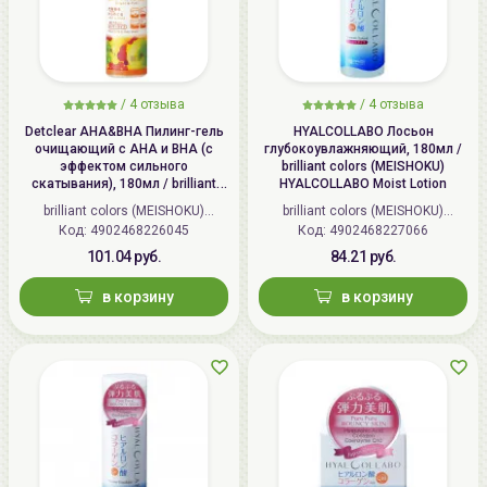
/
4 отзыва
/
4 отзыва
Detclear AHA&BHA Пилинг-гель
HYALCOLLABO Лосьон
очищающий с AHA и BHA (с
глубокоувлажняющий, 180мл /
эффектом сильного
brilliant colors (MEISHOKU)
скатывания), 180мл / brilliant
HYALCOLLABO Moist Lotion
colors (MEISHOKU) Detclear
brilliant colors (MEISHOKU)
brilliant colors (MEISHOKU)
Bright&Peel AHA&BHA Fruits
Код: 4902468226045
(Япония)
Код: 4902468227066
(Япония)
Peeling Jelly
101.04 руб.
84.21 руб.
в корзину
в корзину