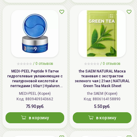
/
0 отзывов
/
0 отзывов
MEDI-PEEL Peptide 9 Патчи
the SAEM NATURAL Маска
гидрогелевые увлажняющие с
тканевая с экстрактом
гиалуроновой кислотой и
зеленого чая | 21мл | NATURAL
пептидами | 60шт | Hyaluron
Green Tea Mask Sheet
Aqua Peptide 9 Ampoule Eye
MEDI-PEEL (Корея)
the SAEM (Корея)
Patch
Код: 8809409343662
Код: 8806164158890
75.90 руб.
5.50 руб.
в корзину
в корзину