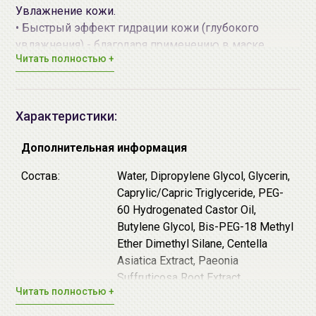
Увлажнение кожи.
• Быстрый эффект гидрации кожи (глубокого
увлажнения) - благодаря применению в маске
Читать полностью +
фирменной MEDIUS формулы «SOS Water Balm
Formula», в которой эссенция представлена в виде
высококонцентрированного бальзама, маска
мгновенно, эффективно и глубоко увлажняет кожу,
Характеристики:
а также создает защитную мембрану, способную
дольше удерживать оптимальный уровень
Дополнительная информация
увлажненности кожи.
Состав:
Water, Dipropylene Glycol, Glycerin,
• Натуральная высококачественная основа маски –
Caprylic/Capric Triglyceride, PEG-
основным компонентом которой являются волокна
60 Hydrogenated Castor Oil,
эвкалипта. Основа маски имеет ультра-тонкую
Butylene Glycol, Bis-PEG-18 Methyl
микро-волоконную структуру, призванную
Ether Dimethyl Silane, Centella
обеспечивать высокую адгезию и быструю
Asiatica Extract, Paeonia
передачу коже активных компонентов эссенции
Suffruticosa Root Extract,
маски.
Читать полностью +
Ammonium
• Экстракт Центеллы Азиатской - также известный
Acryloyldimethyltaurate/VP,
как «Тигровая трава», обладает отличным