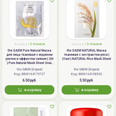
/
0 отзывов
/
0 отзывов
the SAEM Pure Natural Маска
the SAEM NATURAL Маска
для лица тканевая с муцином
тканевая с экстрактом риса |
улитки и эффектом сияния | 20г
21мл | NATURAL Rice Mask Sheet
| Pure Natural Mask Sheet Snail
Brightening
the SAEM (Корея)
the SAEM (Корея)
Код: 8806164179727
Код: 8806164158920
6.50 руб.
5.50 руб.
в корзину
в корзину