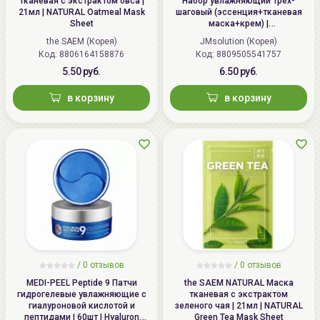
тканевая с экстрактом овса |
Набор увлажняющий трех-
21мл | NATURAL Oatmeal Mask
шаговый (эссенция+тканевая
Sheet
маска+крем) |
1.5мл+27мл+1.5мл | Marine
the SAEM (Корея)
JMsolution (Корея)
Luminous Pearl Deep Moisture
Код: 8806164158876
Код: 8809505541757
Mask
5.50 руб.
6.50 руб.
в корзину
в корзину
/
0 отзывов
/
0 отзывов
MEDI-PEEL Peptide 9 Патчи
the SAEM NATURAL Маска
гидрогелевые увлажняющие с
тканевая с экстрактом
гиалуроновой кислотой и
зеленого чая | 21мл | NATURAL
пептидами | 60шт | Hyaluron
Green Tea Mask Sheet