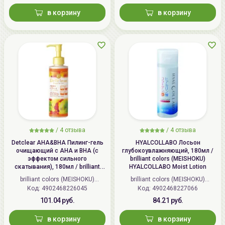
в корзину
в корзину
/
4 отзыва
/
4 отзыва
Detclear AHA&BHA Пилинг-гель
HYALCOLLABO Лосьон
очищающий с AHA и BHA (с
глубокоувлажняющий, 180мл /
эффектом сильного
brilliant colors (MEISHOKU)
скатывания), 180мл / brilliant
HYALCOLLABO Moist Lotion
colors (MEISHOKU) Detclear
brilliant colors (MEISHOKU)
brilliant colors (MEISHOKU)
Bright&Peel AHA&BHA Fruits
Код: 4902468226045
(Япония)
Код: 4902468227066
(Япония)
Peeling Jelly
101.04 руб.
84.21 руб.
в корзину
в корзину