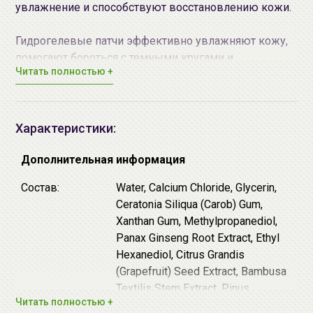
увлажнение и способствуют восстановлению кожи.
Гидрогелевые патчи эффективно увлажняют кожу,
помогают бороться с темными кругами и
Читать полностью +
отечностью, а также бороться с признаками старения
кожи. Благодаря плотному прилеганию патчей, их
активные компоненты глубоко проникают в клетки
кожи. Патчи могут применяться на любом участке
Характеристики:
кожи, требующей ухода.
Дополнительная информация
Упаковка включает в себя: 1 пару патчей (2 штуки).
Состав:
Water, Calcium Chloride, Glycerin,
Ceratonia Siliqua (Carob) Gum,
Использовать сразу после вскрытия упаковки.
Xanthan Gum, Methylpropanediol,
Только для одноразового использования.
Panax Ginseng Root Extract, Ethyl
Hexanediol, Citrus Grandis
Способ применения:
Наложите патчи
(Grapefruit) Seed Extract, Bambusa
на
чистую
и
тонизированную
кожу. Через 10-15
Textilis Stem Extract, Pinus
минут патчи снимите и оставьте остатки эссенции на
Читать полностью +
Palustris Leaf Extract, PEG-60
коже до полного впитывания.