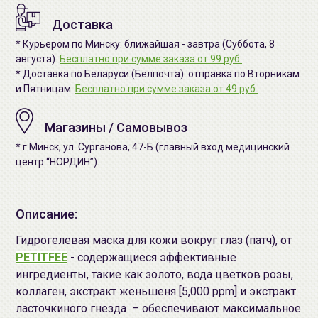
Доставка
* Курьером по Минску: ближайшая - завтра (Суббота, 8
августа).
Бесплатно при сумме заказа от 99 руб.
* Доставка по Беларуси (Белпочта): отправка по Вторникам
и Пятницам.
Бесплатно при сумме заказа от 49 руб.
Магазины / Самовывоз
* г.Минск, ул. Сурганова, 47-Б (главный вход медицинский
центр “НОРДИН”).
Описание:
Гидрогелевая маска для кожи вокруг глаз (патч), от
PETITFEE
- содержащиеся эффективные
ингредиенты, такие как золото, вода цветков розы,
коллаген, экстракт женьшеня [5,000 ppm] и экстракт
ласточкиного гнезда – обеспечивают максимальное