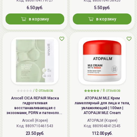
Код: 8806164179727
Код: 8806164158920
6.50 руб.
5.50 руб.
в корзину
в корзину
/
0 отзывов
/
8 отзывов
Arocell CICA REPAIR Маска
ATOPALM MLE Крем
гидрогелевая
ламеллярный для лица и тела,
восстанавливающая с
увлажняющий | 100мл |
экозомами, PDRN и патенолом |
ATOPALM MLE Cream
25г | CICA REPAIR Panthenol Gel
Arocell (Корея)
ATOPALM (Корея)
Mask
Код: 8809710461543
Код: 8809048412545
23.50 руб.
112.00 руб.