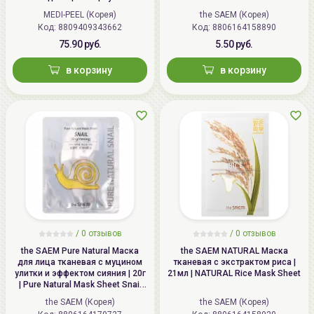
Aqua Peptide 9 Ampoule Eye
MEDI-PEEL (Корея)
the SAEM (Корея)
Patch
Код: 8809409343662
Код: 8806164158890
75.90 руб.
5.50 руб.
в корзину
в корзину
/
0 отзывов
/
0 отзывов
the SAEM Pure Natural Маска
the SAEM NATURAL Маска
для лица тканевая с муцином
тканевая с экстрактом риса |
улитки и эффектом сияния | 20г
21мл | NATURAL Rice Mask Sheet
| Pure Natural Mask Sheet Snail
Brightening
the SAEM (Корея)
the SAEM (Корея)