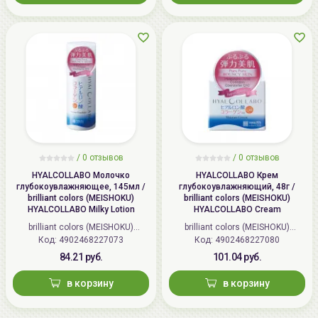
/
0 отзывов
/
0 отзывов
HYALCOLLABO Молочко
HYALCOLLABO Крем
глубокоувлажняющее, 145мл /
глубокоувлажняющий, 48г /
brilliant colors (MEISHOKU)
brilliant colors (MEISHOKU)
HYALCOLLABO Milky Lotion
HYALCOLLABO Cream
brilliant colors (MEISHOKU)
brilliant colors (MEISHOKU)
Код: 4902468227073
(Япония)
Код: 4902468227080
(Япония)
84.21 руб.
101.04 руб.
в корзину
в корзину