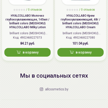
/
0 отзывов
/
0 отзывов
HYALCOLLABO Молочко
HYALCOLLABO Крем
глубокоувлажняющее, 145мл /
глубокоувлажняющий, 48г /
brilliant colors (MEISHOKU)
brilliant colors (MEISHOKU)
HYALCOLLABO Milky Lotion
HYALCOLLABO Cream
brilliant colors (MEISHOKU)
brilliant colors (MEISHOKU)
Код: 4902468227073
(Япония)
Код: 4902468227080
(Япония)
84.21 руб.
101.04 руб.
в корзину
в корзину
Мы в социальных сетях
allcosmetics.by