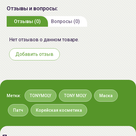
Импортер в
ИП Мигаль Наталья Петровна,
Отзывы и вопросы:
Беларусь:
УНП 192179286, Беларусь,
220020 Минск, ул.Радужная 4/1-
Отзывы (0)
Вопросы (0)
136. www.allcosmetics.by, E-mail:
info@allcosmetics.by,
Нет отзывов о данном товаре.
тел.:+375296131336
Добавить отзыв
Метки:
TONYMOLY
TONY MOLY
Маска
Патч
Корейская косметика