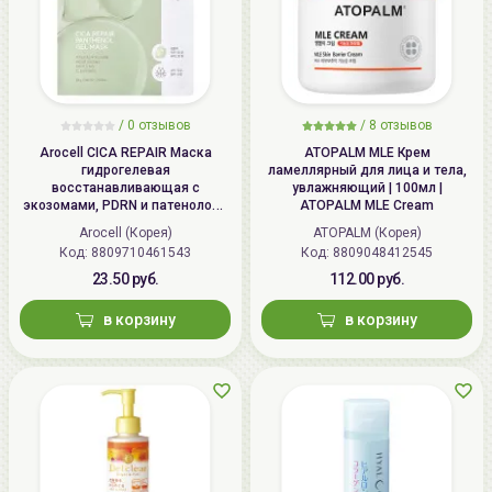
/
0 отзывов
/
8 отзывов
Arocell CICA REPAIR Маска
ATOPALM MLE Крем
гидрогелевая
ламеллярный для лица и тела,
восстанавливающая с
увлажняющий | 100мл |
экозомами, PDRN и патенолом |
ATOPALM MLE Cream
25г | CICA REPAIR Panthenol Gel
Arocell (Корея)
ATOPALM (Корея)
Mask
Код: 8809710461543
Код: 8809048412545
23.50 руб.
112.00 руб.
в корзину
в корзину