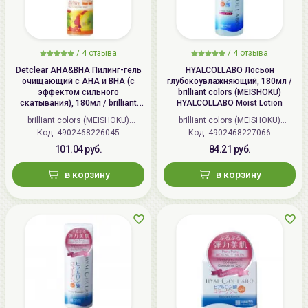
/
4 отзыва
/
4 отзыва
Detclear AHA&BHA Пилинг-гель
HYALCOLLABO Лосьон
очищающий с AHA и BHA (с
глубокоувлажняющий, 180мл /
эффектом сильного
brilliant colors (MEISHOKU)
скатывания), 180мл / brilliant
HYALCOLLABO Moist Lotion
colors (MEISHOKU) Detclear
brilliant colors (MEISHOKU)
brilliant colors (MEISHOKU)
Bright&Peel AHA&BHA Fruits
Код: 4902468226045
(Япония)
Код: 4902468227066
(Япония)
Peeling Jelly
101.04 руб.
84.21 руб.
в корзину
в корзину