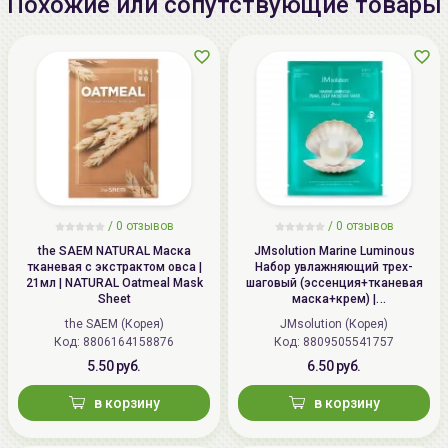
Похожие или сопутствующие товары
/
0 отзывов
/
0 отзывов
the SAEM NATURAL Маска
JMsolution Marine Luminous
тканевая с экстрактом овса |
Набор увлажняющий трех-
21мл | NATURAL Oatmeal Mask
шаговый (эссенция+тканевая
Sheet
маска+крем) |
1.5мл+27мл+1.5мл | Marine
the SAEM (Корея)
JMsolution (Корея)
Luminous Pearl Deep Moisture
Код: 8806164158876
Код: 8809505541757
Mask
5.50 руб.
6.50 руб.
в корзину
в корзину