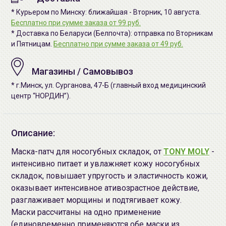
* Курьером по Минску: ближайшая - Вторник, 10 августа.
Бесплатно при сумме заказа от 99 руб.
* Доставка по Беларуси (Белпочта): отправка по Вторникам
и Пятницам.
Бесплатно при сумме заказа от 49 руб.
Магазины / Самовывоз
* г.Минск, ул. Сурганова, 47-Б (главный вход медицинский
центр “НОРДИН”).
Описание:
Маска-патч для носогубных складок, от
TONY MOLY
-
интенсивно питает и увлажняет кожу носогубных
складок, повышает упругость и эластичность кожи,
оказывает интенсивное ативозрастное действие,
разглаживает морщины и подтягивает кожу.
Маски рассчитаны на одно применение
(единовременно применяются обе маски из