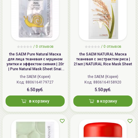
/
0 отзывов
/
0 отзывов
the SAEM Pure Natural Маска
the SAEM NATURAL Маска
для лица тканевая с муцином
тканевая с экстрактом риса |
улитки и эффектом сияния | 20г
21мл | NATURAL Rice Mask Sheet
| Pure Natural Mask Sheet Snail
Brightening
the SAEM (Корея)
the SAEM (Корея)
Код: 8806164179727
Код: 8806164158920
6.50 руб.
5.50 руб.
в корзину
в корзину