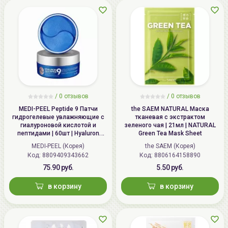
/
0 отзывов
/
0 отзывов
MEDI-PEEL Peptide 9 Патчи
the SAEM NATURAL Маска
гидрогелевые увлажняющие с
тканевая с экстрактом
гиалуроновой кислотой и
зеленого чая | 21мл | NATURAL
пептидами | 60шт | Hyaluron
Green Tea Mask Sheet
Aqua Peptide 9 Ampoule Eye
MEDI-PEEL (Корея)
the SAEM (Корея)
Patch
Код: 8809409343662
Код: 8806164158890
75.90 руб.
5.50 руб.
в корзину
в корзину