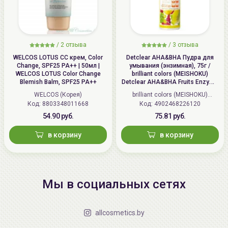
/
2 отзыва
/
3 отзыва
WELCOS LOTUS СС крем, Color
Detclear AHA&BHA Пудра для
Change, SPF25 PA++ | 50мл |
умывания (энзимная), 75г /
WELCOS LOTUS Color Change
brilliant colors (MEISHOKU)
Blemish Balm, SPF25 PA++
Detclear AHA&BHA Fruits Enzyme
Powder Wash
WELCOS (Корея)
brilliant colors (MEISHOKU)
Код: 8803348011668
Код: 4902468226120
(Япония)
54.90 руб.
75.81 руб.
в корзину
в корзину
Мы в социальных сетях
allcosmetics.by