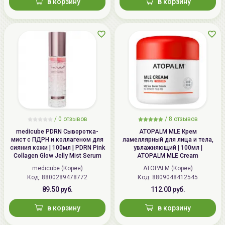
в корзину
в корзину
/
0 отзывов
/
8 отзывов
medicube PDRN Сыворотка-
ATOPALM MLE Крем
мист с ПДРН и коллагеном для
ламеллярный для лица и тела,
сияния кожи | 100мл | PDRN Pink
увлажняющий | 100мл |
Collagen Glow Jelly Mist Serum
ATOPALM MLE Cream
medicube (Корея)
ATOPALM (Корея)
Код: 8800289478772
Код: 8809048412545
89.50 руб.
112.00 руб.
в корзину
в корзину