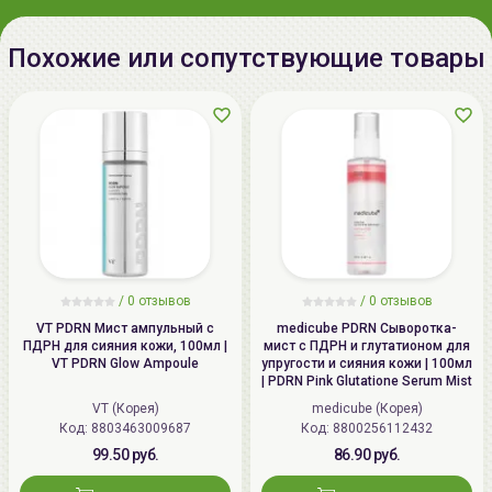
Похожие или сопутствующие товары
/
0 отзывов
/
0 отзывов
VT PDRN Мист ампульный с
medicube PDRN Сыворотка-
ПДРН для сияния кожи, 100мл |
мист с ПДРН и глутатионом для
VT PDRN Glow Ampoule
упругости и сияния кожи | 100мл
| PDRN Pink Glutatione Serum Mist
VT (Корея)
medicube (Корея)
Код: 8803463009687
Код: 8800256112432
99.50 руб.
86.90 руб.