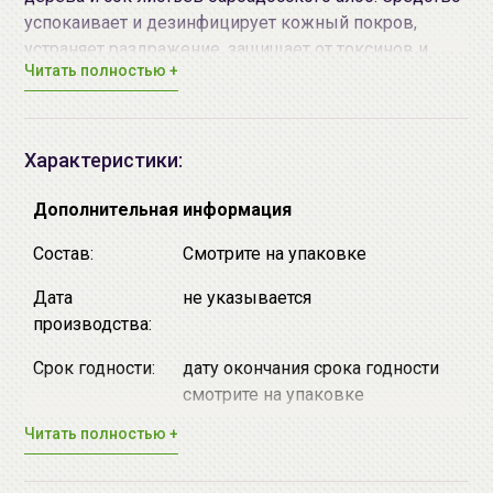
успокаивает и дезинфицирует кожный покров,
устраняет раздражение, защищает от токсинов и
Читать полностью +
усиливает регенерацию эпидермиса.
Мист прекрасно освежит кожу в жаркий день, а
также поможет справиться с сухость кожи в
Характеристики:
отопительный сезон.
Дополнительная информация
Способ применения:
Равномерно распыляйте мист
на лицо с расстояния примерно 20 см по мере
Состав:
Смотрите на упаковке
необходимости в течение дня.
Дата
не указывается
производства:
Срок годности:
дату окончания срока годности
смотрите на упаковке
Читать полностью +
Производитель:
[Enough ] "Enough Co., Ltd.",
Республика Корея, Republic of
Korea, 6, Dangsan-ro 135beon-gil,