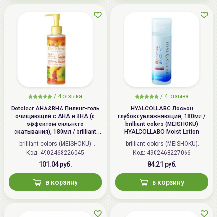
/
4 отзыва
/
4 отзыва
Detclear AHA&BHA Пилинг-гель
HYALCOLLABO Лосьон
очищающий с AHA и BHA (с
глубокоувлажняющий, 180мл /
эффектом сильного
brilliant colors (MEISHOKU)
скатывания), 180мл / brilliant
HYALCOLLABO Moist Lotion
colors (MEISHOKU) Detclear
brilliant colors (MEISHOKU)
brilliant colors (MEISHOKU)
Bright&Peel AHA&BHA Fruits
Код: 4902468226045
(Япония)
Код: 4902468227066
(Япония)
Peeling Jelly
101.04 руб.
84.21 руб.
в корзину
в корзину