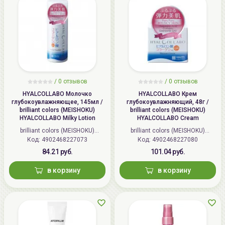
/
0 отзывов
/
0 отзывов
HYALCOLLABO Молочко
HYALCOLLABO Крем
глубокоувлажняющее, 145мл /
глубокоувлажняющий, 48г /
brilliant colors (MEISHOKU)
brilliant colors (MEISHOKU)
HYALCOLLABO Milky Lotion
HYALCOLLABO Cream
brilliant colors (MEISHOKU)
brilliant colors (MEISHOKU)
Код: 4902468227073
(Япония)
Код: 4902468227080
(Япония)
84.21 руб.
101.04 руб.
в корзину
в корзину