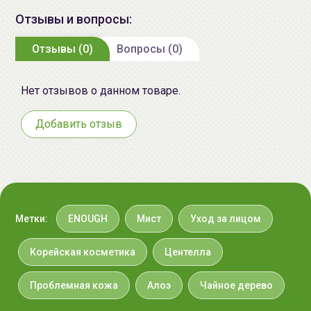
Gunpo-si, Gyeonggi-do
Отзывы и вопросы:
Импортер в
ИП Мигаль Наталья Петровна,
Отзывы (0)
Вопросы (0)
Беларусь:
УНП 192179286 Беларусь,
220020 Минск, ул.Радужная 4/1-
Нет отзывов о данном товаре.
136. www.allcosmetics.by, E-mail:
info@allcosmetics.by,
Добавить отзыв
тел.:+375296131336
Метки:
ENOUGH
Мист
Уход за лицом
Корейская косметика
Центелла
Проблемная кожа
Алоэ
Чайное дерево