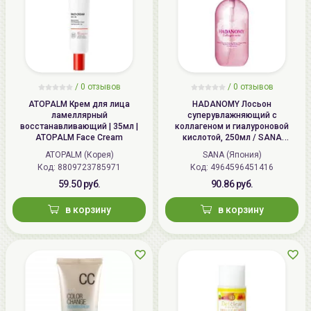
/
0 отзывов
/
0 отзывов
ATOPALM Крем для лица
HADANOMY Лосьон
ламеллярный
суперувлажняющий с
восстанавливающий | 35мл |
коллагеном и гиалуроновой
ATOPALM Face Cream
кислотой, 250мл / SANA
HADANOMY Collagen mist
ATOPALM (Корея)
SANA (Япония)
Код: 8809723785971
Код: 4964596451416
59.50 руб.
90.86 руб.
в корзину
в корзину