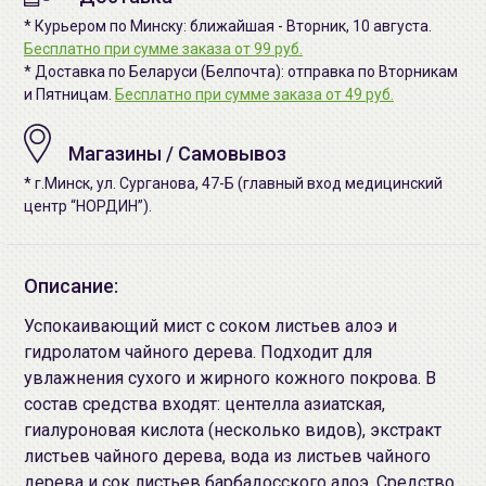
* Курьером по Минску: ближайшая - Вторник, 10 августа.
Бесплатно при сумме заказа от 99 руб.
* Доставка по Беларуси (Белпочта): отправка по Вторникам
и Пятницам.
Бесплатно при сумме заказа от 49 руб.
Магазины / Самовывоз
* г.Минск, ул. Сурганова, 47-Б (главный вход медицинский
центр “НОРДИН”).
Описание:
Успокаивающий мист с соком листьев алоэ и
гидролатом чайного дерева. Подходит для
увлажнения сухого и жирного кожного покрова. В
состав средства входят: центелла азиатская,
гиалуроновая кислота (несколько видов), экстракт
листьев чайного дерева, вода из листьев чайного
дерева и сок листьев барбадосского алоэ. Средство