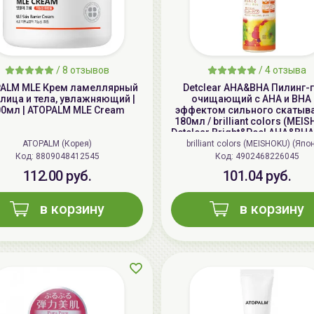
/
8 отзывов
/
4 отзыва
ALM MLE Крем ламеллярный
Detclear AHA&BHA Пилинг-
лица и тела, увлажняющий |
очищающий с AHA и BHA 
00мл | ATOPALM MLE Cream
эффектом сильного скатыва
180мл / brilliant colors (MEI
Detclear Bright&Peel AHA&BHA 
Peeling Jelly
ATOPALM (Корея)
brilliant colors (MEISHOKU) (Япо
Код: 8809048412545
Код: 4902468226045
112.00 руб.
101.04 руб.
в корзину
в корзину