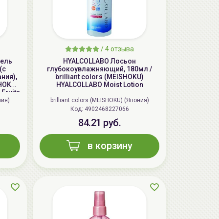
/
4 отзыва
гель
HYALCOLLABO Лосьон
(с
глубокоувлажняющий, 180мл /
ния),
brilliant colors (MEISHOKU)
SHOKU)
HYALCOLLABO Moist Lotion
Fruits
ния)
brilliant colors (MEISHOKU) (Япония)
Код: 4902468227066
AiliCode Бальзам для волос
84.21 руб.
увлажняющий, 250мл
19.99 руб.
27.38 руб.
-26%
в корзину
aкция