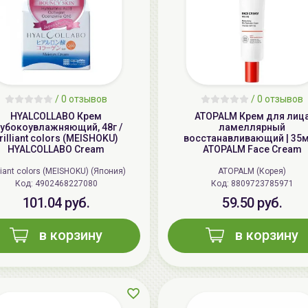
/
0 отзывов
/
0 отзывов
HYALCOLLABO Крем
ATOPALM Крем для лиц
лубокоувлажняющий, 48г /
ламеллярный
rilliant colors (MEISHOKU)
восстанавливающий | 35м
HYALCOLLABO Cream
ATOPALM Face Cream
lliant colors (MEISHOKU) (Япония)
ATOPALM (Корея)
Код: 4902468227080
Код: 8809723785971
101.04 руб.
59.50 руб.
в корзину
в корзину