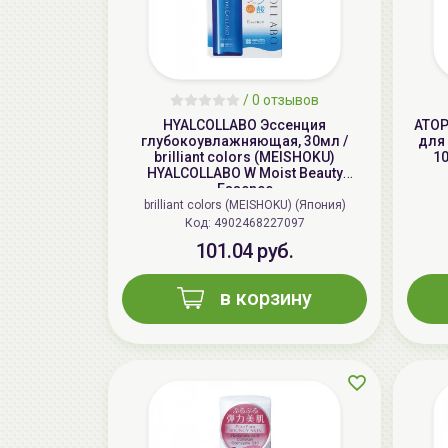
/
0 отзывов
HYALCOLLABO Эссенция
ATOP
глубокоувлажняющая, 30мл /
для 
brilliant colors (MEISHOKU)
1
HYALCOLLABO W Moist Beauty
Essence
brilliant colors (MEISHOKU) (Япония)
Код: 4902468227097
101.04 руб.
в корзину