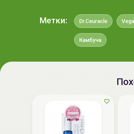
Метки:
Dr.Ceuracle
Vega
Камбуча
Пох