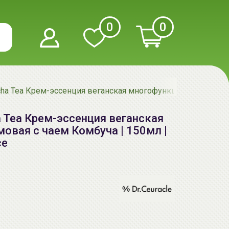
0
0
ucha Tea Крем-эссенция веганская многофункциональная кре
a Tea Крем-эссенция веганская
овая с чаем Комбуча | 150мл |
ce