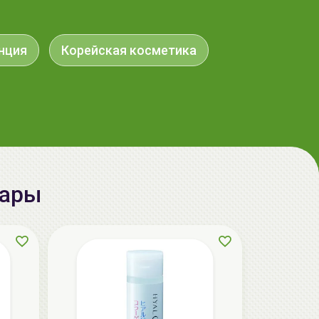
aкция
нция
Корейская косметика
вары
ГЕЛЬТЕК cleansing Маска энзимная
пектиновая, 200г, GELTEK
59.00 руб.
124.98 руб.
-52%
aкция