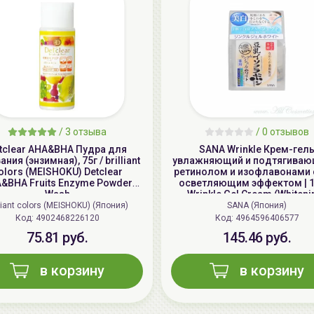
/
3 отзыва
/
0 отзывов
tclear AHA&BHA Пудра для
SANA Wrinkle Крем-гел
ния (энзимная), 75г / brilliant
увлажняющий и подтягивающ
olors (MEISHOKU) Detclear
ретинолом и изофлавонами с
&BHA Fruits Enzyme Powder
осветляющим эффектом | 10
Wash
Wrinkle Gel Cream (Whiteni
lliant colors (MEISHOKU) (Япония)
SANA (Япония)
Код: 4902468226120
Код: 4964596406577
75.81 руб.
145.46 руб.
в корзину
в корзину