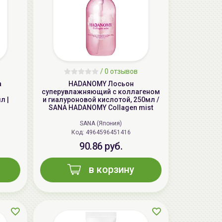
/
0 отзывов
а
HADANOMY Лосьон
суперувлажняющий с коллагеном
AiliCode Восстанавливающий крем-
л |
и гиалуроновой кислотой, 250мл /
пилинг для лица, 50мл
SANA HADANOMY Collagen mist
24.90 руб.
49.95 руб.
-50%
SANA (Япония)
Код: 4964596451416
90.86 руб.
в корзину