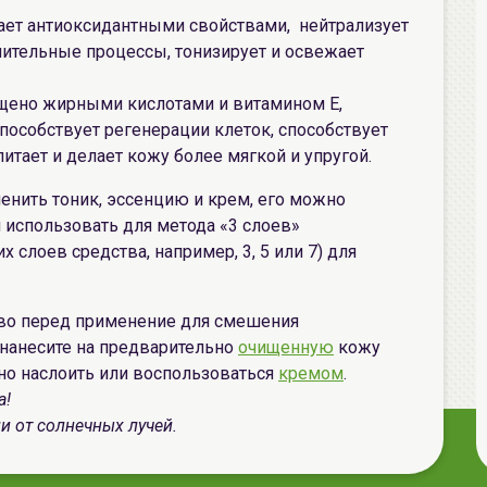
ает антиоксидантными свойствами, нейтрализует
лительные процессы, тонизирует и освежает
ыщено жирными кислотами и витамином E,
пособствует регенерации клеток, способствует
тает и делает кожу более мягкой и упругой.
енить тоник, эссенцию и крем, его можно
 использовать для метода «3 слоев»
 слоев средства, например, 3, 5 или 7) для
тво перед применение для смешения
нанесите
на предварительно
очищенную
кожу
но наслоить или воспользоваться
кремом
.
а!
и от солнечных лучей.