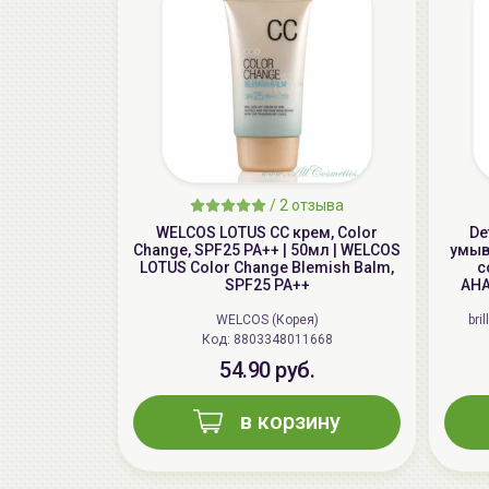
/
2 отзыва
WELCOS LOTUS СС крем, Color
De
Change, SPF25 PA++ | 50мл | WELCOS
умыва
LOTUS Color Change Blemish Balm,
c
SPF25 PA++
AHA
WELCOS (Корея)
bri
Код: 8803348011668
54.90 руб.
в корзину