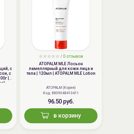
/
0 отзывов
ь
ATOPALM MLE Лосьон
ий, с
ламеллярный для кожи лица и
ои, с
тела | 120мл | ATOPALM MLE Lotion
0г |
ng)
ATOPALM (Корея)
Код: 8809048410411
96.50 руб.
в корзину