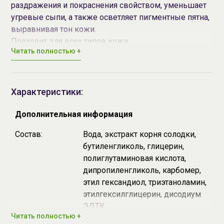
раздражения и покраснения свойством, уменьшает
угревые сыпи, а также осветляет пигментные пятна,
выравнивая тон кожи.
Подходит для всех типов кожи.
Читать полностью +
Способ применения:
1.
Перед применение средства рекомендуется
предварительно воспользоваться
средствами для
Характеристики:
очищения
для качественной
очистки кожи лица
, а
также воспользоваться
тонером
.
Дополнительная информация
2.
Нанесите пипеткой 2-3 капли сыворотки на лицо и
Состав:
Вода, экстракт корня солодки,
мягкими движениями, подушечками пальцев вбейте
бутиленгликоль, глицерин,
средство в кожу, дайте впитаться.
полиглутаминовая кислота,
Меры предосторожности:
дипропиленгликоль, карбомер,
• Только для наружного применения. Применять
этил гександиол, триэтаноламин,
строго по назначению.
этилгексилглицерин, дисодиум
• Не использовать на поврежденных участках кожи.
ЭДТК.
• Избегать попадания средства в глаза. При
Читать полностью +
попадании тщательно промойте их водой.