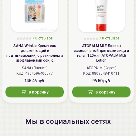
/
0 отзывов
/
0 отзывов
SANA Wrinkle Крем-гель
ATOPALM MLE Лосьон
увлажняющий и
ламеллярный для кожи лица и
подтягивающий, с ретинолом и
тела | 120мл | ATOPALM MLE
изофлавонами сои, с
Lotion
осветляющим эффектом | 100г |
SANA (Япония)
ATOPALM (Корея)
Wrinkle Gel Cream (Whitening)
Код: 4964596406577
Код: 8809048410411
145.46 руб.
96.50 руб.
в корзину
в корзину
Мы в социальных сетях