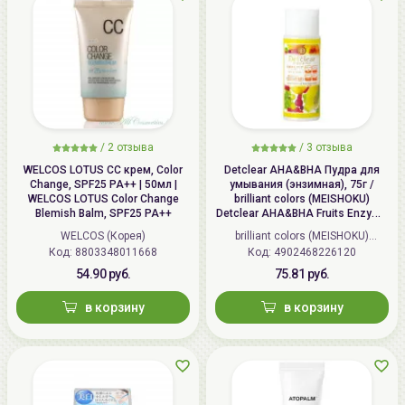
/
2 отзыва
/
3 отзыва
WELCOS LOTUS СС крем, Color
Detclear AHA&BHA Пудра для
Change, SPF25 PA++ | 50мл |
умывания (энзимная), 75г /
WELCOS LOTUS Color Change
brilliant colors (MEISHOKU)
Blemish Balm, SPF25 PA++
Detclear AHA&BHA Fruits Enzyme
Powder Wash
WELCOS (Корея)
brilliant colors (MEISHOKU)
Код: 8803348011668
Код: 4902468226120
(Япония)
54.90 руб.
75.81 руб.
в корзину
в корзину