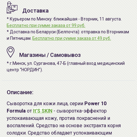
Доставка
* Курьером по Минску: ближайшая - Вторник, 11 августа.
Бесплатно при сумме заказа от 99 руб.
* Доставка по Беларуси (Белпочта): отправка по Вторникам
и Пятницам.
Бесплатно при сумме заказа от 49 руб.
Магазины / Самовывоз
* г.Минск, ул. Сурганова, 47-Б (главный вход медицинский
центр “НОРДИН”).
Описание:
Сыворотка для кожи лица, серии
Power 10
Formula
от
It'S SKIN
- сыворотка-эффектор
успокаивающая кожу, против покраснений и
воспалений. Средство на основе экстракта корня
солодки. Средство обладает успокаивающим