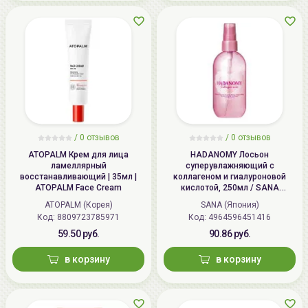
/
0 отзывов
/
0 отзывов
ATOPALM Крем для лица
HADANOMY Лосьон
ламеллярный
суперувлажняющий с
восстанавливающий | 35мл |
коллагеном и гиалуроновой
ATOPALM Face Cream
кислотой, 250мл / SANA
HADANOMY Collagen mist
ATOPALM (Корея)
SANA (Япония)
Код: 8809723785971
Код: 4964596451416
59.50 руб.
90.86 руб.
в корзину
в корзину