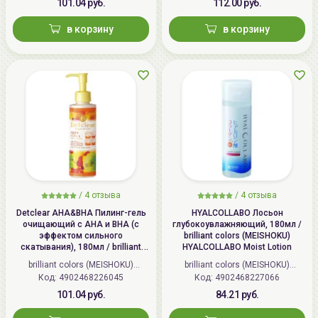
101.04 руб.
112.00 руб.
в корзину
в корзину
/
4 отзыва
/
4 отзыва
Detclear AHA&BHA Пилинг-гель
HYALCOLLABO Лосьон
очищающий с AHA и BHA (с
глубокоувлажняющий, 180мл /
эффектом сильного
brilliant colors (MEISHOKU)
скатывания), 180мл / brilliant
HYALCOLLABO Moist Lotion
colors (MEISHOKU) Detclear
brilliant colors (MEISHOKU)
brilliant colors (MEISHOKU)
Bright&Peel AHA&BHA Fruits
Код: 4902468226045
(Япония)
Код: 4902468227066
(Япония)
Peeling Jelly
101.04 руб.
84.21 руб.