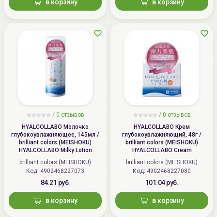
в корзину
в корзину
/
0 отзывов
/
0 отзывов
HYALCOLLABO Молочко
HYALCOLLABO Крем
глубокоувлажняющее, 145мл /
глубокоувлажняющий, 48г /
brilliant colors (MEISHOKU)
brilliant colors (MEISHOKU)
HYALCOLLABO Milky Lotion
HYALCOLLABO Cream
brilliant colors (MEISHOKU)
brilliant colors (MEISHOKU)
Код: 4902468227073
(Япония)
Код: 4902468227080
(Япония)
84.21 руб.
101.04 руб.
в корзину
в корзину