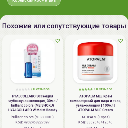
Корейская косметика
рекомендуется использовать комплексно
косметические средства от
It'S SKIN
.
Похожие или сопутствующие товары
/
0 отзывов
/
8 отзывов
HYALCOLLABO Эссенция
ATOPALM MLE Крем
глубокоувлажняющая, 30мл /
ламеллярный для лица и тела,
brilliant colors (MEISHOKU)
увлажняющий | 100мл |
HYALCOLLABO W Moist Beauty
ATOPALM MLE Cream
Essence
brilliant colors (MEISHOKU)
ATOPALM (Корея)
Код: 4902468227097
(Япония)
Код: 8809048412545