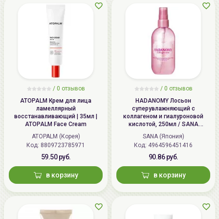
/
0 отзывов
/
0 отзывов
ATOPALM Крем для лица
HADANOMY Лосьон
ламеллярный
суперувлажняющий с
восстанавливающий | 35мл |
коллагеном и гиалуроновой
ATOPALM Face Cream
кислотой, 250мл / SANA
HADANOMY Collagen mist
ATOPALM (Корея)
SANA (Япония)
Код: 8809723785971
Код: 4964596451416
59.50 руб.
90.86 руб.
в корзину
в корзину