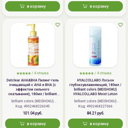
в корзину
в корзину
/
4 отзыва
/
4 отзыва
Detclear AHA&BHA Пилинг-гель
HYALCOLLABO Лосьон
очищающий с AHA и BHA (с
глубокоувлажняющий, 180мл /
эффектом сильного
brilliant colors (MEISHOKU)
скатывания), 180мл / brilliant
HYALCOLLABO Moist Lotion
colors (MEISHOKU) Detclear
brilliant colors (MEISHOKU)
brilliant colors (MEISHOKU)
Bright&Peel AHA&BHA Fruits
Код: 4902468226045
(Япония)
Код: 4902468227066
(Япония)
Peeling Jelly
101.04 руб.
84.21 руб.
в корзину
в корзину