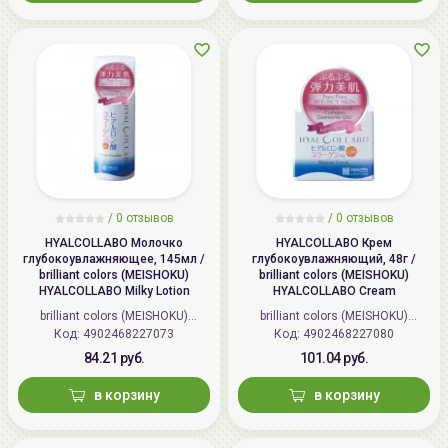
/
0 отзывов
/
0 отзывов
HYALCOLLABO Молочко
HYALCOLLABO Крем
глубокоувлажняющее, 145мл /
глубокоувлажняющий, 48г /
brilliant colors (MEISHOKU)
brilliant colors (MEISHOKU)
HYALCOLLABO Milky Lotion
HYALCOLLABO Cream
brilliant colors (MEISHOKU)
brilliant colors (MEISHOKU)
Код: 4902468227073
(Япония)
Код: 4902468227080
(Япония)
84.21 руб.
101.04 руб.
в корзину
в корзину