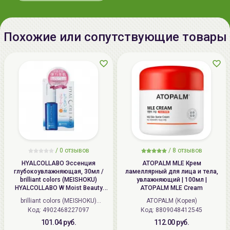
Срок годности:
Для достижения наибольшего эффекта
Производитель:
[It'S SKIN] "It'S SKIN Co. Ltd.",
рекомендуется использовать комплексно
Похожие или сопутствующие товары
Республика Корея, Republic of
косметические средства от
It'S SKIN
.
Korea, 2F 249, Nonhyeon-dong,
Gangnam-gu, Seoul. / TEL : 82-2-
3450-0125 Fax : 82-2-3450-0296
Импортер в
ИП Мигаль Наталья Петровна,
Беларусь:
УНП 192179286, Беларусь,
220020 Минск, ул.Радужная 4/1-
136. www.allcosmetics.by, E-mail:
info@allcosmetics.by,
/
0 отзывов
/
8 отзывов
тел.:+375296131336
HYALCOLLABO Эссенция
ATOPALM MLE Крем
глубокоувлажняющая, 30мл /
ламеллярный для лица и тела,
brilliant colors (MEISHOKU)
увлажняющий | 100мл |
HYALCOLLABO W Moist Beauty
ATOPALM MLE Cream
Essence
brilliant colors (MEISHOKU)
ATOPALM (Корея)
Код: 4902468227097
(Япония)
Код: 8809048412545
101.04 руб.
112.00 руб.