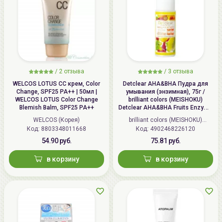
/
2 отзыва
/
3 отзыва
WELCOS LOTUS СС крем, Color
Detclear AHA&BHA Пудра для
Change, SPF25 PA++ | 50мл |
умывания (энзимная), 75г /
WELCOS LOTUS Color Change
brilliant colors (MEISHOKU)
Blemish Balm, SPF25 PA++
Detclear AHA&BHA Fruits Enzyme
Powder Wash
WELCOS (Корея)
brilliant colors (MEISHOKU)
Код: 8803348011668
Код: 4902468226120
(Япония)
54.90 руб.
75.81 руб.
в корзину
в корзину