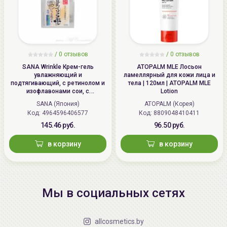
/
0 отзывов
/
0 отзывов
SANA Wrinkle Крем-гель
ATOPALM MLE Лосьон
увлажняющий и
ламеллярный для кожи лица и
подтягивающий, с ретинолом и
тела | 120мл | ATOPALM MLE
изофлавонами сои, с
Lotion
осветляющим эффектом | 100г |
SANA (Япония)
ATOPALM (Корея)
Wrinkle Gel Cream (Whitening)
Код: 4964596406577
Код: 8809048410411
145.46 руб.
96.50 руб.
в корзину
в корзину
Мы в социальных сетях
allcosmetics.by