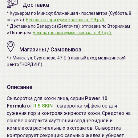
Доставка
* Курьером по Минску: ближайшая - послезавтра (Суббота, 8
августа).
Бесплатно при сумме заказа от 99 руб.
* Доставка по Беларуси (Белпочта): отправка по Вторникам
и Пятницам.
Бесплатно при сумме заказа от 49 руб.
Магазины / Самовывоз
* г.Минск, ул. Сурганова, 47-Б (главный вход медицинский
центр “НОРДИН”).
Описание:
Сыворотка для кожи лица, серии
Power 10
Formula
от
It'S SKIN
- сыворотка-эффектор для
сужения пор и контроля жирности кожи. Средство на
основе экстракта хауттюнии сердцевидной и
комплекса растительных экстрактов. Сыворотка
контролирует секрецию сальных желез и убирает