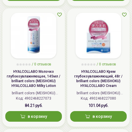
/
0 отзывов
/
0 отзывов
HYALCOLLABO Молочко
HYALCOLLABO Крем
глубокоувлажняющее, 145мл /
глубокоувлажняющий, 48г /
brilliant colors (MEISHOKU)
brilliant colors (MEISHOKU)
HYALCOLLABO Milky Lotion
HYALCOLLABO Cream
brilliant colors (MEISHOKU)
brilliant colors (MEISHOKU)
Код: 4902468227073
(Япония)
Код: 4902468227080
(Япония)
84.21 руб.
101.04 руб.
в корзину
в корзину