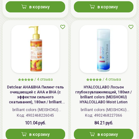
в корзину
в корзину
/
4 отзыва
/
4 отзыва
Detclear AHA&BHA Пилинг-гель
HYALCOLLABO Лосьон
очищающий с AHA и BHA (с
глубокоувлажняющий, 180мл /
эффектом сильного
brilliant colors (MEISHOKU)
скатывания), 180мл / brilliant
HYALCOLLABO Moist Lotion
colors (MEISHOKU) Detclear
brilliant colors (MEISHOKU)
brilliant colors (MEISHOKU)
Bright&Peel AHA&BHA Fruits
Код: 4902468226045
(Япония)
Код: 4902468227066
(Япония)
Peeling Jelly
101.04 руб.
84.21 руб.
в корзину
в корзину