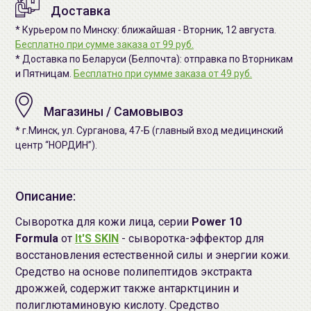
Доставка
* Курьером по Минску: ближайшая - Вторник, 12 августа.
Бесплатно при сумме заказа от 99 руб.
* Доставка по Беларуси (Белпочта): отправка по Вторникам
и Пятницам.
Бесплатно при сумме заказа от 49 руб.
Магазины / Самовывоз
* г.Минск, ул. Сурганова, 47-Б (главный вход медицинский
центр “НОРДИН”).
Описание:
Сыворотка для кожи лица, серии
Power 10
Formula
от
It'S SKIN
- сыворотка-эффектор для
восстановления естественной силы и энергии кожи.
Средство на основе полипептидов экстракта
дрожжей, содержит также антарктцинин и
полиглютаминовую кислоту. Средство