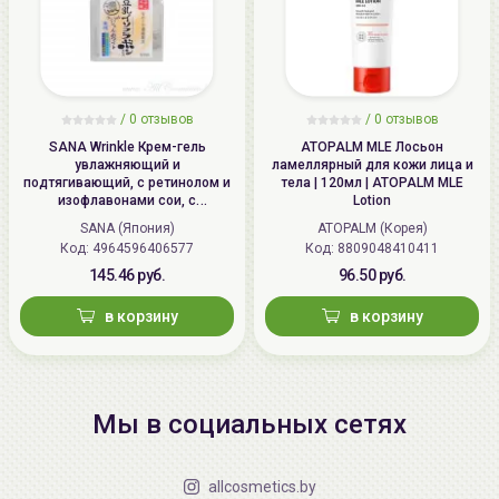
/
0 отзывов
/
0 отзывов
SANA Wrinkle Крем-гель
ATOPALM MLE Лосьон
увлажняющий и
ламеллярный для кожи лица и
подтягивающий, с ретинолом и
тела | 120мл | ATOPALM MLE
изофлавонами сои, с
Lotion
осветляющим эффектом | 100г |
SANA (Япония)
ATOPALM (Корея)
Wrinkle Gel Cream (Whitening)
Код: 4964596406577
Код: 8809048410411
145.46 руб.
96.50 руб.
в корзину
в корзину
Мы в социальных сетях
allcosmetics.by