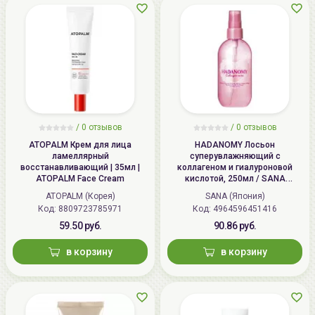
/
0 отзывов
/
0 отзывов
ATOPALM Крем для лица
HADANOMY Лосьон
ламеллярный
суперувлажняющий с
восстанавливающий | 35мл |
коллагеном и гиалуроновой
ATOPALM Face Cream
кислотой, 250мл / SANA
HADANOMY Collagen mist
ATOPALM (Корея)
SANA (Япония)
Код: 8809723785971
Код: 4964596451416
59.50 руб.
90.86 руб.
в корзину
в корзину