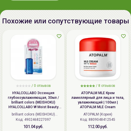
рекомендуется использовать комплексно
info@allcosmetics.by,
косметические средства от
It'S SKIN
.
тел.:+375296131336
Похожие или сопутствующие товары
/
0 отзывов
/
8 отзывов
HYALCOLLABO Эссенция
ATOPALM MLE Крем
глубокоувлажняющая, 30мл /
ламеллярный для лица и тела,
brilliant colors (MEISHOKU)
увлажняющий | 100мл |
HYALCOLLABO W Moist Beauty
ATOPALM MLE Cream
Essence
brilliant colors (MEISHOKU)
ATOPALM (Корея)
Код: 4902468227097
(Япония)
Код: 8809048412545
101.04 руб.
112.00 руб.