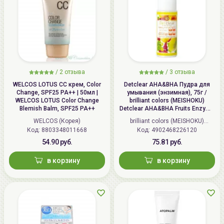
/
2 отзыва
/
3 отзыва
WELCOS LOTUS СС крем, Color
Detclear AHA&BHA Пудра для
Change, SPF25 PA++ | 50мл |
умывания (энзимная), 75г /
WELCOS LOTUS Color Change
brilliant colors (MEISHOKU)
Blemish Balm, SPF25 PA++
Detclear AHA&BHA Fruits Enzyme
Powder Wash
WELCOS (Корея)
brilliant colors (MEISHOKU)
Код: 8803348011668
Код: 4902468226120
(Япония)
54.90 руб.
75.81 руб.
в корзину
в корзину