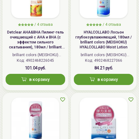
/
4 отзыва
/
4 отзыва
Detclear AHA&BHA Пилинг-гель
HYALCOLLABO Лосьон
очищающий с AHA и BHA (с
глубокоувлажняющий, 180мл /
эффектом сильного
brilliant colors (MEISHOKU)
скатывания), 180мл / brilliant
HYALCOLLABO Moist Lotion
colors (MEISHOKU) Detclear
brilliant colors (MEISHOKU)
brilliant colors (MEISHOKU)
Bright&Peel AHA&BHA Fruits
Код: 4902468226045
(Япония)
Код: 4902468227066
(Япония)
Peeling Jelly
101.04 руб.
84.21 руб.
в корзину
в корзину