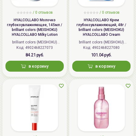
/
0 отзывов
/
0 отзывов
HYALCOLLABO Молочко
HYALCOLLABO Крем
глубокоувлажняющее, 145мл /
глубокоувлажняющий, 48г /
brilliant colors (MEISHOKU)
brilliant colors (MEISHOKU)
HYALCOLLABO Milky Lotion
HYALCOLLABO Cream
brilliant colors (MEISHOKU)
brilliant colors (MEISHOKU)
Код: 4902468227073
(Япония)
Код: 4902468227080
(Япония)
84.21 руб.
101.04 руб.
в корзину
в корзину