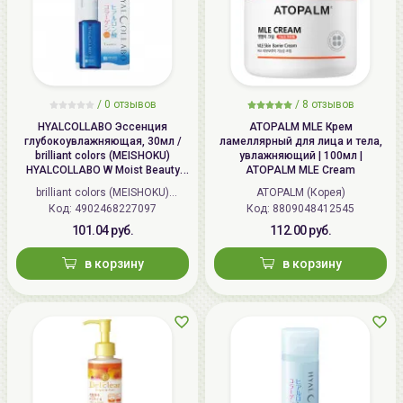
/
0 отзывов
/
8 отзывов
HYALCOLLABO Эссенция
ATOPALM MLE Крем
глубокоувлажняющая, 30мл /
ламеллярный для лица и тела,
brilliant colors (MEISHOKU)
увлажняющий | 100мл |
HYALCOLLABO W Moist Beauty
ATOPALM MLE Cream
Essence
brilliant colors (MEISHOKU)
ATOPALM (Корея)
Код: 4902468227097
(Япония)
Код: 8809048412545
101.04 руб.
112.00 руб.
в корзину
в корзину