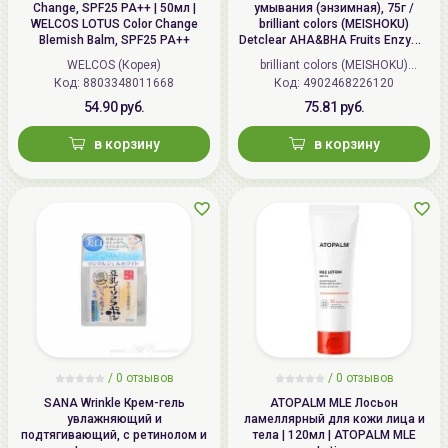
Change, SPF25 PA++ | 50мл |
умывания (энзимная), 75г /
WELCOS LOTUS Color Change
brilliant colors (MEISHOKU)
Blemish Balm, SPF25 PA++
Detclear AHA&BHA Fruits Enzyme
Powder Wash
WELCOS (Корея)
brilliant colors (MEISHOKU)
Код: 8803348011668
Код: 4902468226120
(Япония)
54.90 руб.
75.81 руб.
в корзину
в корзину
/
0 отзывов
/
0 отзывов
SANA Wrinkle Крем-гель
ATOPALM MLE Лосьон
увлажняющий и
ламеллярный для кожи лица и
подтягивающий, с ретинолом и
тела | 120мл | ATOPALM MLE