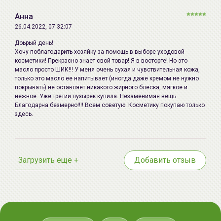
школой Университета Йонсей (Yonsei University Medical
Анна
School) и Медицинской школой Университета Чунгнам
26.04.2022, 07:32:07
(Chungnam University Medical School).
Доьрый день!
Хочу поблагодарить хозяйку за помощь в выборе уходовой
Способ применения:
Наносить средство после
косметики! Прекрасно знает свой товар! Я в восторге! Но это
очищения
и
тонизирования
кожи. Хорошо встряхните
масло просто ШИК!!! У меня очень сухая и чувствительная кожа,
флакон, пока капсулы не смешаются. Нанесите
только это масло ее напитывает (иногда даже кремом не нужно
покрывать) не оставляет никакого жирного блеска, мягкое и
средство на лицо и аккуратно распределите по всей
нежное. Уже третий пузырёк купила. Незаменимая вещь.
коже. Легко и осторожно похлопайте по лицу для
Благодарна безмерно!!!! Всем советую. Косметику покупаю только
лучшего впитывания средства.
здесь.
Наибольшего эффекта можно достичь используя
комплексно косметические средства серии
Active-V
от
Real Barrier
.
Загрузить еще +
Добавить отзыв