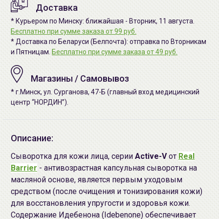
Доставка
* Курьером по Минску: ближайшая - Вторник, 11 августа.
Бесплатно при сумме заказа от 99 руб.
* Доставка по Беларуси (Белпочта): отправка по Вторникам
и Пятницам.
Бесплатно при сумме заказа от 49 руб.
Магазины / Самовывоз
* г.Минск, ул. Сурганова, 47-Б (главный вход медицинский
центр “НОРДИН”).
Описание:
Сыворотка для кожи лица, серии
Active-V
от
Real
Barrier
- антивозрастная капсульная сыворотка на
масляной основе, является первым уходовым
средством (после очищения и тонизирования кожи)
для восстановления упругости и здоровья кожи.
Содержание Идебенона (Idebenone) обеспечивает