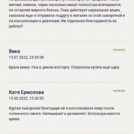
HEXANEDIOL, CAPRYLIC/CAPRIC
поврежденного барьерного слоя кожи, в зонах с
мягкая, нежная, через несколько минут полностью впитывается,
TRIGLYCERIDE
отслоившимися чешуйками, MLE® распределяется в
не оставляя жирного блеска. Пока действует нереальная акция,
заказала еще и отправила подругу в магазин за этой сывороткой и
роговом слое и сливается с межклеточными
Дата
смотрите на упаковке (ггггммдд)
на консультацию к девочкам. Им отдельная благодарность за
липидами, благодаря схожей структуре легко
производства:
работу!!!
встраивается в нарушенные слои естественных
липидов и восстанавливает их нормальное строение.
Срок годности:
Восстановление системы естественного защитного
Производитель:
Neopharm Co.,Ltd., 309-8, Techno 2-
Вика
барьера кожи - позволяет коже успешно удерживать
ro, Yuseong-gu, Daejeon, Republic
13.07.2022, 23:29:08
уровень увлажненности, помогает защитить кожу от
of Korea, Республика Корея
воздействия вредных факторов окружающей среды.
Брала маме. Она в диком восторге. Попросила купить ещё одну.
MLE® успокаивает и снимает раздражение кожи, а
Импортер в
ООО «Аллкосметикс Групп».
также смягчает и разглаживает сухую, огрубевшую
Беларусь:
Беларусь, 220113 Минск,
кожу. Компонент MLE® насыщенный, нежирный, не
ул.Мележа, д.5, корп.1, пом.233.
Катя Ермолова
липкий и быстро впитывается.
+375296092910
13.05.2022, 15:30:55
group@allcosmetics.by
Крутая сыворотка! Благодаря ей я восстановила кожу после
Аутентификация технологии MLE®:
солнечного ожога. Напиьывает и увлажняет. Использую вместо
• Патенты: Корея (KR 1999-0003541); США
крема.
(US6221371); Япония (JP38871828).
• Клинические испытания, проведенные Медицинской