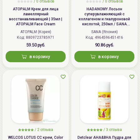
/
0 отзывов
/
0 отзывов
ATOPALM Крем для лица
HADANOMY Лосьон
ламеллярный
суперувлажняющий с
восстанавливающий | 35мл |
коллагеном и гиалуроновой
ATOPALM Face Cream
кислотой, 250мл / SANA
HADANOMY Collagen mist
ATOPALM (Корея)
SANA (Япония)
Код: 8809723785971
Код: 4964596451416
59.50 руб.
90.86 руб.
в корзину
в корзину
/
2 отзыва
/
3 отзыва
WELCOS LOTUS СС крем, Color
Detclear AHA&BHA Пудра для