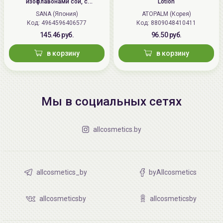
изофлавонами сои, с
Lotion
осветляющим эффектом | 100г |
SANA (Япония)
ATOPALM (Корея)
Wrinkle Gel Cream (Whitening)
Код: 4964596406577
Код: 8809048410411
145.46 руб.
96.50 руб.
в корзину
в корзину
Мы в социальных сетях
allcosmetics.by
allcosmetics_by
byAllcosmetics
allcosmeticsby
allcosmeticsby