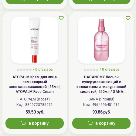
/
0 отзывов
/
0 отзывов
ATOPALM Крем для лица
HADANOMY Лосьон
ламеллярный
суперувлажняющий с
восстанавливающий | 35мл |
коллагеном и гиалуроновой
ATOPALM Face Cream
кислотой, 250мл / SANA
HADANOMY Collagen mist
ATOPALM (Корея)
SANA (Япония)
Код: 8809723785971
Код: 4964596451416
59.50 руб.
90.86 руб.
в корзину
в корзину