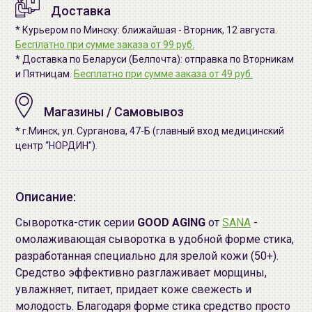
Доставка
* Курьером по Минску: ближайшая - Вторник, 12 августа.
Бесплатно при сумме заказа от 99 руб.
* Доставка по Беларуси (Белпочта): отправка по Вторникам
и Пятницам.
Бесплатно при сумме заказа от 49 руб.
Магазины / Самовывоз
* г.Минск, ул. Сурганова, 47-Б (главный вход медицинский
центр “НОРДИН”).
Описание:
Сыворотка-стик серии
GOOD AGING
от
SANA
-
омолаживающая сыворотка в удобной форме стика,
разработанная специально для зрелой кожи (50+).
Средство эффективно разглаживает морщины,
увлажняет, питает, придает коже свежесть и
молодость. Благодаря форме стика средство просто