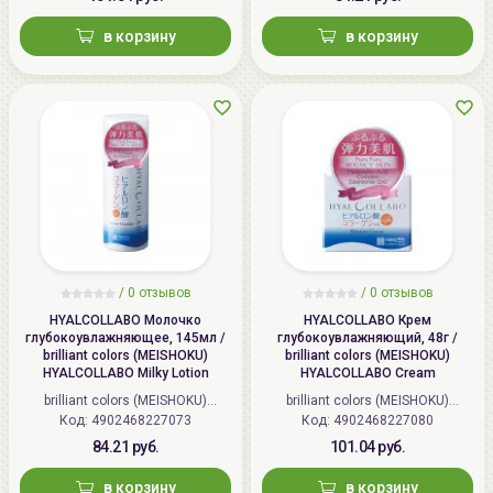
в корзину
в корзину
/
0 отзывов
/
0 отзывов
HYALCOLLABO Молочко
HYALCOLLABO Крем
глубокоувлажняющее, 145мл /
глубокоувлажняющий, 48г /
brilliant colors (MEISHOKU)
brilliant colors (MEISHOKU)
HYALCOLLABO Milky Lotion
HYALCOLLABO Cream
brilliant colors (MEISHOKU)
brilliant colors (MEISHOKU)
Код: 4902468227073
(Япония)
Код: 4902468227080
(Япония)
84.21 руб.
101.04 руб.
в корзину
в корзину