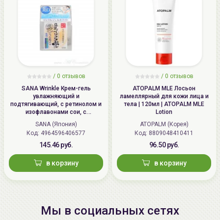
/
0 отзывов
/
0 отзывов
SANA Wrinkle Крем-гель
ATOPALM MLE Лосьон
увлажняющий и
ламеллярный для кожи лица и
подтягивающий, с ретинолом и
тела | 120мл | ATOPALM MLE
изофлавонами сои, с
Lotion
осветляющим эффектом | 100г |
SANA (Япония)
ATOPALM (Корея)
Wrinkle Gel Cream (Whitening)
Код: 4964596406577
Код: 8809048410411
145.46 руб.
96.50 руб.
в корзину
в корзину
Мы в социальных сетях