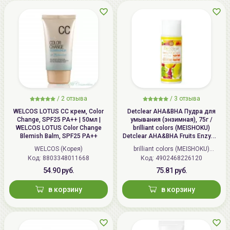
/
2 отзыва
/
3 отзыва
WELCOS LOTUS СС крем, Color
Detclear AHA&BHA Пудра для
Change, SPF25 PA++ | 50мл |
умывания (энзимная), 75г /
WELCOS LOTUS Color Change
brilliant colors (MEISHOKU)
Blemish Balm, SPF25 PA++
Detclear AHA&BHA Fruits Enzyme
Powder Wash
WELCOS (Корея)
brilliant colors (MEISHOKU)
Код: 8803348011668
Код: 4902468226120
(Япония)
54.90 руб.
75.81 руб.
в корзину
в корзину