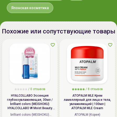
отдушек.
Японская косметика
В составе средства использованы
немодифицированные соевые бобы.
Похожие или сопутствующие товары
Способ применения:
рекомендуется применять два
раза в день, утром и вечером.
1. Перед применение средства рекомендуется
предварительно воспользоваться
средствами для
очищения кожи
и нанести
лосьон серии GOOD AGING
.
2. Нанесите стик на кожу уделяя особое внимание
проблемным зонам (вокруг глаз, носогубной
треугольник и др).
3. Нанесите
крем серии GOOD AGING
.
/
0 отзывов
/
8 отзывов
HYALCOLLABO Эссенция
ATOPALM MLE Крем
Наибольшего эффекта можно достичь используя
глубокоувлажняющая, 30мл /
ламеллярный для лица и тела,
brilliant colors (MEISHOKU)
увлажняющий | 100мл |
комплексно средства серии GOOD AGING от
SANA
.
HYALCOLLABO W Moist Beauty
ATOPALM MLE Cream
Essence
brilliant colors (MEISHOKU)
ATOPALM (Корея)