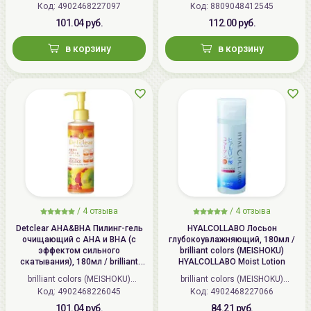
Код: 4902468227097
(Япония)
Код: 8809048412545
101.04 руб.
112.00 руб.
в корзину
в корзину
/
4 отзыва
/
4 отзыва
Detclear AHA&BHA Пилинг-гель
HYALCOLLABO Лосьон
очищающий с AHA и BHA (с
глубокоувлажняющий, 180мл /
эффектом сильного
brilliant colors (MEISHOKU)
скатывания), 180мл / brilliant
HYALCOLLABO Moist Lotion
colors (MEISHOKU) Detclear
brilliant colors (MEISHOKU)
brilliant colors (MEISHOKU)
Bright&Peel AHA&BHA Fruits
Код: 4902468226045
(Япония)
Код: 4902468227066
(Япония)
Peeling Jelly
101.04 руб.
84.21 руб.