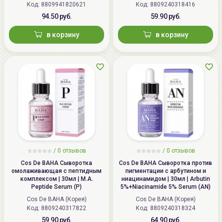
Код: 8809941820621
Код: 8809240318416
94.50 руб.
59.90 руб.
в корзину
в корзину
/
0 отзывов
/
0 отзывов
Cos De BAHA Сыворотка
Cos De BAHA Сыворотка против
омолаживающая с пептидным
пигментации с арбутином и
комплексом | 30мл | M.A.
ниацинамидом | 30мл | Arbutin
Peptide Serum (P)
5%+Niacinamide 5% Serum (AN)
Cos De BAHA (Корея)
Cos De BAHA (Корея)
Код: 8809240317822
Код: 8809240318324
59.90 руб.
64.90 руб.