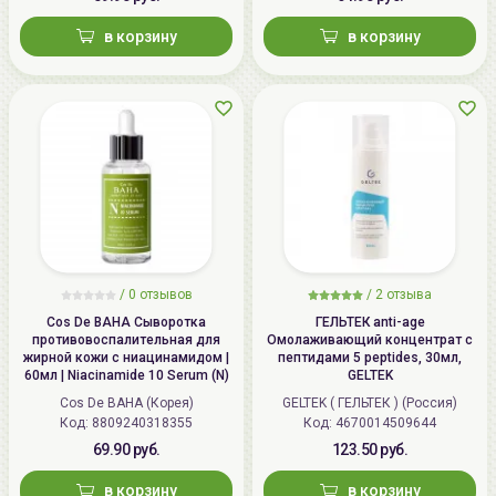
в корзину
в корзину
/
0 отзывов
/
2 отзыва
Cos De BAHA Сыворотка
ГЕЛЬТЕК anti-age
противовоспалительная для
Омолаживающий концентрат с
жирной кожи с ниацинамидом |
пептидами 5 peptides, 30мл,
60мл | Niacinamide 10 Serum (N)
GELTEK
Cos De BAHA (Корея)
GELTEK ( ГЕЛЬТЕК ) (Россия)
Код: 8809240318355
Код: 4670014509644
69.90 руб.
123.50 руб.
в корзину
в корзину