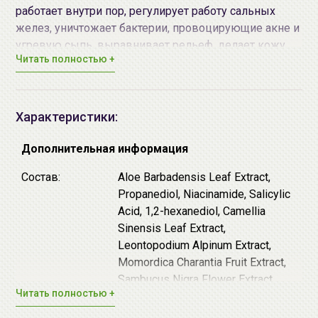
работает внутри пор, регулирует работу сальных
желез, уничтожает бактерии, провоцирующие акне и
угревую сыпь, выравнивает рельеф, делает кожу
Читать полностью +
гладкой и чистой, при этом не вызывает
раздражения и красноты.
Салициловая кислота - регулирует работу
Характеристики:
сальных желез. Обладает высокими
антибактериальными и
Дополнительная информация
противовоспалительными свойствами, работает
Состав:
Aloe Barbadensis Leaf Extract,
внутри пор.
Propanediol, Niacinamide, Salicylic
Ниацинамид
- осветляет пигментацию. Борется с
Acid, 1,2-hexanediol, Camellia
воспалениями. Укрепляет барьерную функцию.
Sinensis Leaf Extract,
Экстракт алоэ вера - успокаивает, освежает и
Leontopodium Alpinum Extract,
охлаждает кожу. Борется с воспалениями.
Momordica Charantia Fruit Extract,
Препятствует развитию и распространению
Sambucus Nigra Flower Extract,
патогенной микрофлоры.
Читать полностью +
Polysorbate 20, Sodium Citrate,
Экстракт зеленого чая - обладает мощными
Hydroxyethylcellulose
антиоксидантными свойствами, защищает кожу