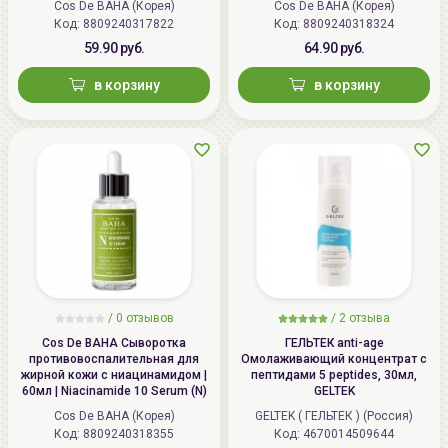
Cos De BAHA (Корея)
Cos De BAHA (Корея)
Код: 8809240317822
Код: 8809240318324
59.90 руб.
64.90 руб.
в корзину
в корзину
/
0 отзывов
/
2 отзыва
Cos De BAHA Сыворотка
ГЕЛЬТЕК anti-age
противовоспалительная для
Омолаживающий концентрат с
жирной кожи с ниацинамидом |
пептидами 5 peptides, 30мл,
60мл | Niacinamide 10 Serum (N)
GELTEK
Cos De BAHA (Корея)
GELTEK ( ГЕЛЬТЕК ) (Россия)
Код: 8809240318355
Код: 4670014509644