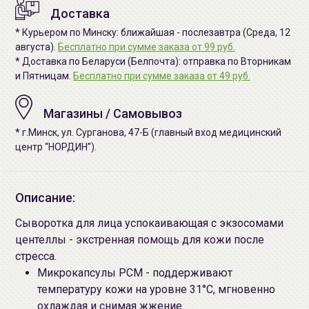
Доставка
* Курьером по Минску: ближайшая - послезавтра (Среда, 12
августа).
Бесплатно при сумме заказа от 99 руб.
* Доставка по Беларуси (Белпочта): отправка по Вторникам
и Пятницам.
Бесплатно при сумме заказа от 49 руб.
Магазины / Самовывоз
* г.Минск, ул. Сурганова, 47-Б (главный вход медицинский
центр “НОРДИН”).
Описание:
Сыворотка для лица успокаивающая с экзосомами
центеллы - экстренная помощь для кожи после
стресса.
Микрокапсулы PCM - поддерживают
температуру кожи на уровне 31°C, мгновенно
охлаждая и снимая жжение.