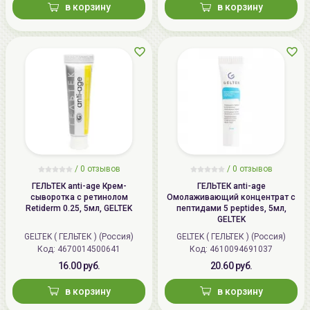
в корзину
в корзину
/
0 отзывов
/
0 отзывов
ГЕЛЬТЕК anti-age Крем-
ГЕЛЬТЕК anti-age
сыворотка с ретинолом
Омолаживающий концентрат с
Retiderm 0.25, 5мл, GELTEK
пептидами 5 peptides, 5мл,
GELTEK
GELTEK ( ГЕЛЬТЕК ) (Россия)
GELTEK ( ГЕЛЬТЕК ) (Россия)
Код: 4670014500641
Код: 4610094691037
16.00 руб.
20.60 руб.
в корзину
в корзину