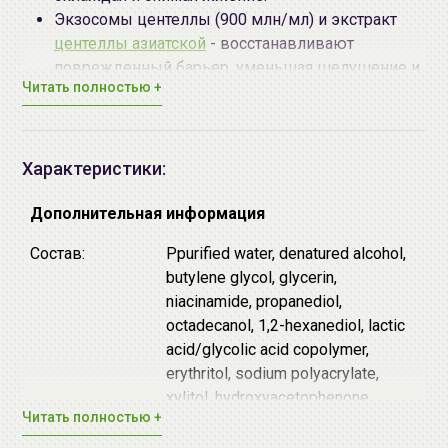
Экзосомы центеллы (900 млн/мл) и экстракт
центеллы азиатской
- восстанавливают
поврежденный барьер, уменьшая шелушение и
Читать полностью +
покраснения.
Экстракт коры ивы - блокирует воспалительные
реакции.
8 форм гиалуроновой кислоты - насыщают
Характеристики:
влагой даже глубокие слои эпидермиса.
Дополнительная информация
Клинически доказано: снижает температуру кожи на
2–3°C за 30 минут.
Состав:
Ppurified water, denatured alcohol,
Подходит для кожи с розацеа, акне, а также после
butylene glycol, glycerin,
лазера, пилингов или солнечных ожогов.
niacinamide, propanediol,
octadecanol, 1,2-hexanediol, lactic
Способ применения:
нанесите 2–3 капли сыворотки
acid/glycolic acid copolymer,
на
очищенную
кожу лица после
тонера
,
erythritol, sodium polyacrylate,
распределите легкими похлопывающими
xylitol, hydroxyacetophenone,
Читать полностью +
движениями, избегая области вокруг глаз.
carbomer, tromethamine, sodium
Используйте как самостоятельное средство или
hyaluronate, glycereth-25, PCA