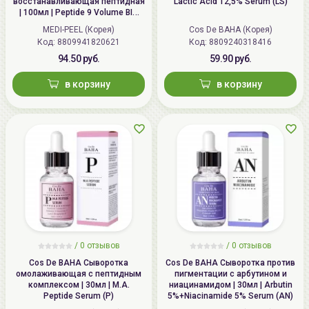
восстанавливающая пептидная
Lactic Acid 12,5% Serum (LS)
| 100мл | Peptide 9 Volume BIO
Импортер в
ИП Мигаль Наталья Петровна,
TOX Ampoule Pro
MEDI-PEEL (Корея)
Cos De BAHA (Корея)
Беларусь:
УНП 192179286, Беларусь,
Код: 8809941820621
Код: 8809240318416
220020 Минск, ул.Радужная 4/1-
94.50 руб.
59.90 руб.
136. www.allcosmetics.by, E-mail:
в корзину
в корзину
info@allcosmetics.by,
тел.:+375296131336
/
0 отзывов
/
0 отзывов
Cos De BAHA Сыворотка
Cos De BAHA Сыворотка против
омолаживающая с пептидным
пигментации с арбутином и
комплексом | 30мл | M.A.
ниацинамидом | 30мл | Arbutin
Peptide Serum (P)
5%+Niacinamide 5% Serum (AN)