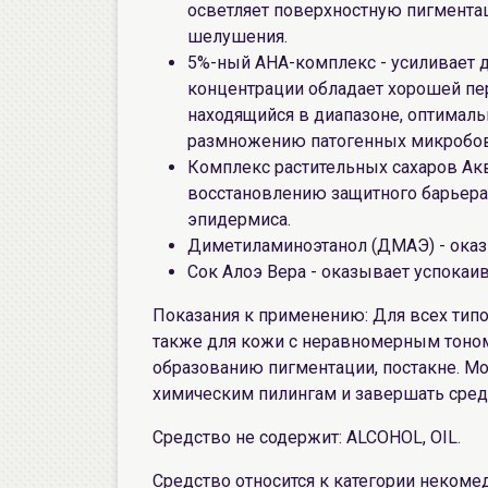
осветляет поверхностную пигмента
шелушения.
5%-ный АНА-комплекс - усиливает д
концентрации обладает хорошей пер
находящийся в диапазоне, оптимал
размножению патогенных микробов
Комплекс растительных сахаров Ак
восстановлению защитного барьера 
эпидермиса.
Диметиламиноэтанол (ДМАЭ) - оказ
Сок Алоэ Вера - оказывает успока
Показания к применению: Для всех типо
также для кожи с неравномерным тоном,
образованию пигментации, постакне. М
химическим пилингам и завершать сред
Средство не содержит: ALCOHOL, OIL.
Средство относится к категории некоме