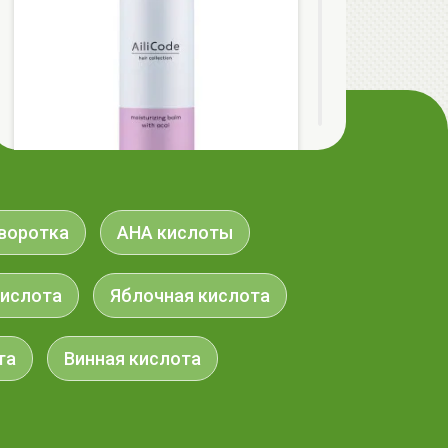
AiliCode Бальзам для волос
воротка
AHA кислоты
увлажняющий, 250мл
19.99 руб.
27.38 руб.
-26%
кислота
Яблочная кислота
та
aкция
Винная кислота