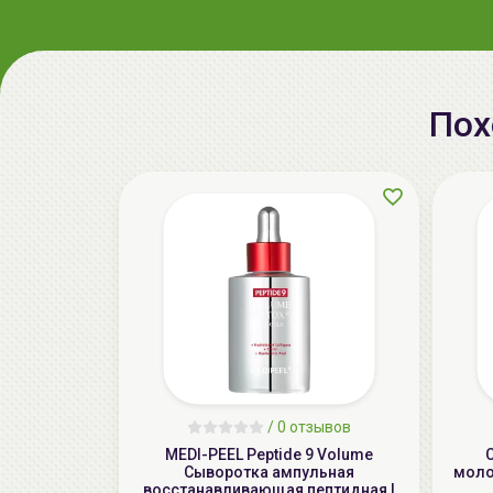
Пох
/
0 отзывов
MEDI-PEEL Peptide 9 Volume
Сыворотка ампульная
молоч
восстанавливающая пептидная |