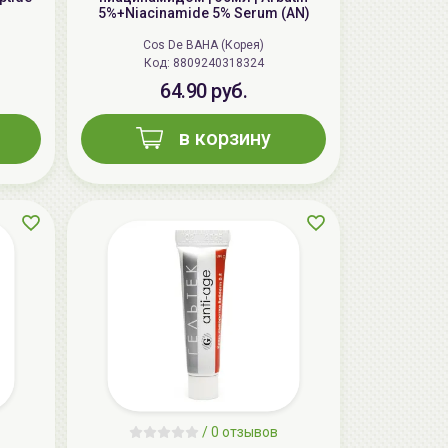
5%+Niacinamide 5% Serum (AN)
Cos De BAHA (Корея)
Код: 8809240318324
64.90 руб.
в корзину
/
0 отзывов