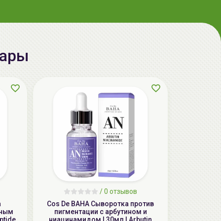
вары
AiliCode Восстанавливающий крем-
пилинг для лица, 50мл
24.90 руб.
49.95 руб.
-50%
/
0 отзывов
а
Cos De BAHA Сыворотка против
дным
пигментации с арбутином и
ptide
ниацинамидом | 30мл | Arbutin