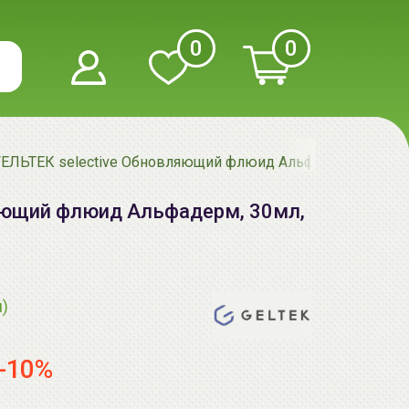
0
0
ГЕЛЬТЕК selective Обновляющий флюид Альфадерм, 30мл,
яющий флюид Альфадерм, 30мл,
я)
-10%