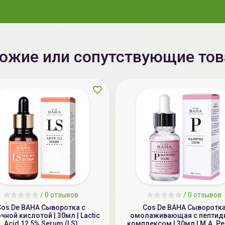
ожие или сопутствующие то
/
0 отзывов
/
0 отзывов
Cos De BAHA Сыворотка с
Cos De BAHA Сыворотк
ной кислотой | 30мл | Lactic
омолаживающая с пепти
Acid 12,5% Serum (LS)
комплексом | 30мл | M.A. Pe