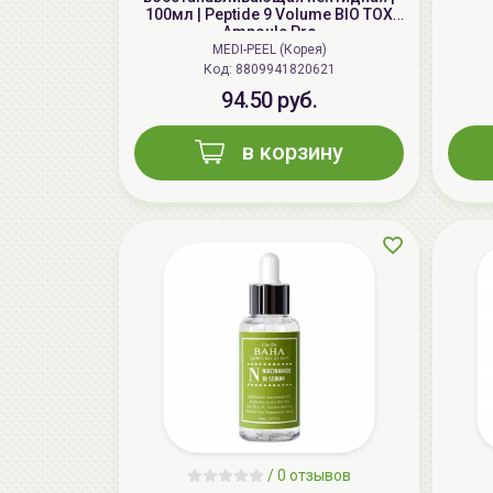
100мл | Peptide 9 Volume BIO TOX
Ampoule Pro
MEDI-PEEL (Корея)
Код: 8809941820621
94.50 руб.
в корзину
/
0 отзывов