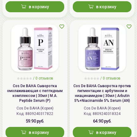
в корзину
в корзину
Дата
не указывается
производства:
Срок годности:
смотрите на упаковке (гггг мм
дд)
Производитель:
[PURITO] HINATURE Inc. E-dong
908 ho, Smartvalley, Songdo Mirae-
ro 30 Yeonsu-gu Incheon 21990
Korea
/
0 отзывов
/
0 отзывов
Импортер в
ИП Мигаль Наталья Петровна,
Cos De BAHA Сыворотка
Cos De BAHA Сыворотка против
Беларусь:
УНП 192179286 Беларусь,
омолаживающая с пептидным
пигментации с арбутином и
220020 Минск, ул.Радужная 4/1-
комплексом | 30мл | M.A.
ниацинамидом | 30мл | Arbutin
Peptide Serum (P)
5%+Niacinamide 5% Serum (AN)
136. www.allcosmetics.by, E-mail:
Cos De BAHA (Корея)
Cos De BAHA (Корея)
info@allcosmetics.by,
Код: 8809240317822
Код: 8809240318324
тел.:+375296131336
59.90 руб.
64.90 руб.
в корзину
в корзину