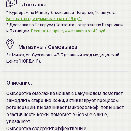
Доставка
* Курьером по Минску: ближайшая - Вторник, 10 августа.
Бесплатно при сумме заказа от 99 руб.
* Доставка по Беларуси (Белпочта): отправка по Вторникам
и Пятницам.
Бесплатно при сумме заказа от 49 руб.
Магазины / Самовывоз
* г.Минск, ул. Сурганова, 47-Б (главный вход медицинский
центр “НОРДИН”).
Описание:
Сыворотка омолаживающая c бакучиолом помогает
замедлить старение кожи, активизирует процессы
регенерации, выравнивает микрорельеф, повышает
эластичность кожи, помогает в борьбе с акне,
увлажняет.
Сыворотка содержит эффективные