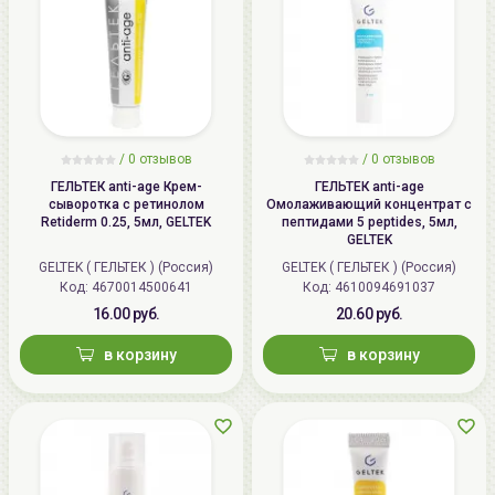
/
0 отзывов
/
0 отзывов
ГЕЛЬТЕК anti-age Крем-
ГЕЛЬТЕК anti-age
сыворотка с ретинолом
Омолаживающий концентрат с
Retiderm 0.25, 5мл, GELTEK
пептидами 5 peptides, 5мл,
GELTEK
GELTEK ( ГЕЛЬТЕК ) (Россия)
GELTEK ( ГЕЛЬТЕК ) (Россия)
Код: 4670014500641
Код: 4610094691037
16.00 руб.
20.60 руб.
в корзину
в корзину