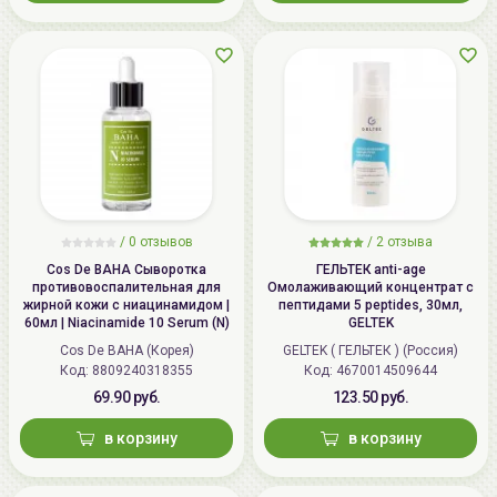
/
0 отзывов
/
2 отзыва
Cos De BAHA Сыворотка
ГЕЛЬТЕК anti-age
противовоспалительная для
Омолаживающий концентрат с
жирной кожи с ниацинамидом |
пептидами 5 peptides, 30мл,
60мл | Niacinamide 10 Serum (N)
GELTEK
Cos De BAHA (Корея)
GELTEK ( ГЕЛЬТЕК ) (Россия)
Код: 8809240318355
Код: 4670014509644
69.90 руб.
123.50 руб.
в корзину
в корзину