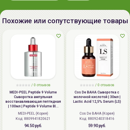
Sodium Acrylate/Sodium
Подходит для всех типов кожи.
Acryloyldimethyl Taurate Copolymer
(Viscosity Increasing Agents),
Похожие или сопутствующие товары
Способ применения:
нанесите необходимое
Hydroxyacetophenone
количество сыворотки на увлажнённую тонером
(Antioxidants), Pentylene Glycol
кожу лица и шеи. Дайте средству впитаться.
(Skin-Conditioning Agents),
Polyisobutene (Viscosity
Increasing Agents), Sorbitan
Palmitate (Surfactants), Disodium
EDTA (Chelating Agents), Sorbitan
Oleate (Surfactants),
Ethylhexylglycerin (Skin-
Conditioning Agents), Carbomer
/
0 отзывов
/
0 отзывов
(Viscosity Increasing Agents),
MEDI-PEEL Peptide 9 Volume
Cos De BAHA Сыворотка с
Сыворотка ампульная
молочной кислотой | 30мл |
Xanthan gum (Viscosity Increasing
восстанавливающая пептидная
Lactic Acid 12,5% Serum (LS)
Agents), Arginine (pH Adjusters),
| 100мл | Peptide 9 Volume BIO
TOX Ampoule Pro
Caprylyl/Capryl Glucoside
MEDI-PEEL (Корея)
Cos De BAHA (Корея)
(Surfactants), 1,2-Hexanediol
Код: 8809941820621
Код: 8809240318416
(Solvents)
94.50 руб.
59.90 руб.