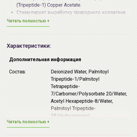
(Tripeptide-1) Copper Acetate.
Стимулирует выработку природного коллагена.
Сигнальный пептид Palmitoyl Tripeptide-1
Читать полностью +
содержит фрагменты коллагена I типа, когда они
попадают на кожу, организм понимает, что
природный коллаген разрушился, и пришло
Характеристики:
время самостоятельно синтезировать новый.
Palmitoyl Tripeptide-38 стимулирует выработку
Дополнительная информация
шести основных составных компонентов кожи:
коллагена I, III, IV типов, фибронектина,
Состав:
Deionized Water, Palmitoyl
гиалуроновой кислоты и ламинина-5
Tripeptide-1/Palmitoyl
Смягчает мимические морщины. Acetyl
Tetrapeptide-
Hexapeptide-8 - пептид-миорелаксант,
7/Carbomer/Polysorbate 20/Water,
расслабляет мимические мышцы лица и
Acetyl Hexapeptide-8/Water,
уменьшает их подвижность, благодаря чему
Palmitoyl Tripeptide-
морщины становятся менее заметными.
38/Hydroxypropyl
Читать полностью +
Укрепляет архитектуру кожи. Palmitoyl
Cyclodextrin/Water, Bis (Tripeptide-
Tetrapeptide-7 снижает выработку сигнальной
1) Copper Acetate/Water, Glycerin,