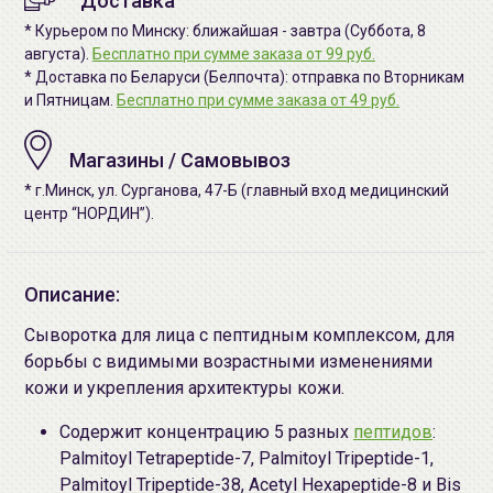
Доставка
* Курьером по Минску: ближайшая - завтра (Суббота, 8
августа).
Бесплатно при сумме заказа от 99 руб.
* Доставка по Беларуси (Белпочта): отправка по Вторникам
и Пятницам.
Бесплатно при сумме заказа от 49 руб.
Магазины / Самовывоз
* г.Минск, ул. Сурганова, 47-Б (главный вход медицинский
центр “НОРДИН”).
Описание:
Сыворотка для лица с пептидным комплексом, для
борьбы c видимыми возрастными изменениями
кожи и укрепления архитектуры кожи.
Содержит концентрацию 5 разных
пептидов
:
Palmitoyl Tetrapeptide-7, Palmitoyl Tripeptide-1,
Palmitoyl Tripeptide-38, Acetyl Hexapeptide-8 и Bis