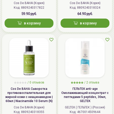
Cos De BAHA (Корея)
Cos De BAHA (Корея)
Код: 8809240317822
Код: 8809240318324
59.90 руб.
64.90 руб.
в корзину
в корзину
/
0 отзывов
/
2 отзыва
Cos De BAHA Сыворотка
ГЕЛЬТЕК anti-age
противовоспалительная для
Омолаживающий концентрат с
жирной кожи с ниацинамидом |
пептидами 5 peptides, 30мл,
60мл | Niacinamide 10 Serum (N)
GELTEK
Cos De BAHA (Корея)
GELTEK ( ГЕЛЬТЕК ) (Россия)
Код: 8809240318355
Код: 4670014509644