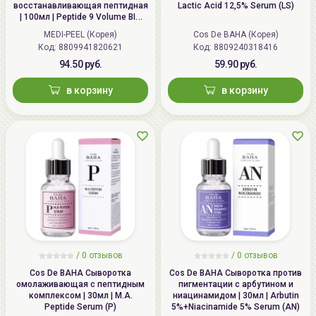
восстанавливающая пептидная
Lactic Acid 12,5% Serum (LS)
| 100мл | Peptide 9 Volume BIO
TOX Ampoule Pro
MEDI-PEEL (Корея)
Cos De BAHA (Корея)
Код: 8809941820621
Код: 8809240318416
94.50 руб.
59.90 руб.
в корзину
в корзину
/
0 отзывов
/
0 отзывов
Cos De BAHA Сыворотка
Cos De BAHA Сыворотка против
омолаживающая с пептидным
пигментации с арбутином и
комплексом | 30мл | M.A.
ниацинамидом | 30мл | Arbutin
Peptide Serum (P)
5%+Niacinamide 5% Serum (AN)