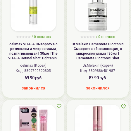
/
0
отзывов
/
0
отзывов
celimax VITA-A Сыворотка с
Dr.Melaxin Cemenrete Picotonic
ретинолом и микроиглами,
Сыворотка обновляющая, с
подтягивающая | 30мл | The
микроспикулами | 30мл |
VITA-A Retinol Shot Tightening
Cemenrete Picotonic Shot
Serum
Pigmentation Ampoule
celimax (Корея)
Dr.Melaxin (Корея)
Код: 8809700320805
Код: 8809886481987
69.90 руб.
87.90 руб.
закончился
закончился