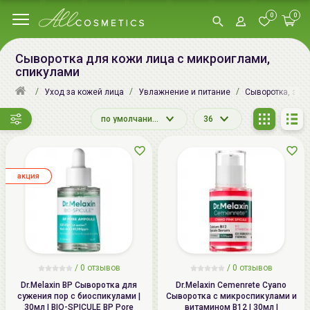
0
0
Сыворотка для кожи лица с микроиглами,
спикулами
Уход за кожей лица
Увлажнение и питание
Сыворотка, эсс
по умолчанию
36
aкция
/
0
отзывов
/
0
отзывов
Dr.Melaxin BP Сыворотка для
Dr.Melaxin Cemenrete Cyano
сужения пор с биоспикулами |
Сыворотка с микроспикулами и
30мл | BIO-SPICULE BP Pore
витамином B12 | 30мл |