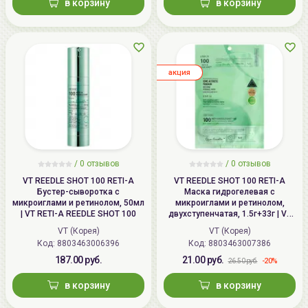
в корзину
в корзину
aкция
/
0
отзывов
/
0
отзывов
VT REEDLE SHOT 100 RETI-A
VT REEDLE SHOT 100 RETI-A
Бустер-сыворотка с
Маска гидрогелевая с
микроиглами и ретинолом, 50мл
микроиглами и ретинолом,
| VT RETI-A REEDLE SHOT 100
двухступенчатая, 1.5г+33г | VT
RETI-A REEDLE SHOT 100 2 Step
VT (Корея)
VT (Корея)
Hydrogel Mask, Tightening
Код: 8803463006396
Код: 8803463007386
187.00 руб.
21.00 руб.
-20%
26.50 руб.
в корзину
в корзину