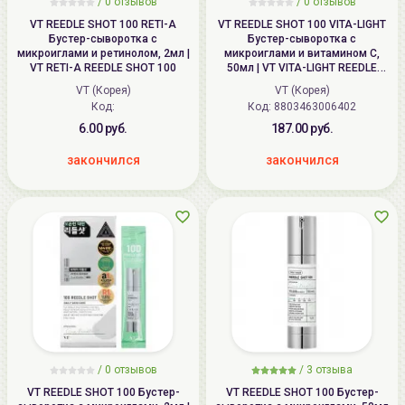
/
0
отзывов
/
0
отзывов
VT REEDLE SHOT 100 RETI-A
VT REEDLE SHOT 100 VITA-LIGHT
Бустер-сыворотка с
Бустер-сыворотка с
микроиглами и ретинолом, 2мл |
микроиглами и витамином С,
VT RETI-A REEDLE SHOT 100
50мл | VT VITA-LIGHT REEDLE
SHOT 100
VT (Корея)
VT (Корея)
Код:
Код: 8803463006402
6.00 руб.
187.00 руб.
закончился
закончился
/
0
отзывов
/
3
отзыва
VT REEDLE SHOT 100 Бустер-
VT REEDLE SHOT 100 Бустер-