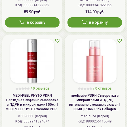
Код: 8809941822359
Код: 8809941822366
89.90 руб.
114.00 руб.
в корзину
в корзину
/
0
отзывов
/
0
отзывов
MEDI-PEEL PHYTO PDRN
medicube PDRN Сыворотка с
Пептидная лифтинг-сыворотка
микроиглами и ПДРН,
с ПДРН и микроиглами | 50мл |
интенсивно омолаживающая |
MEDIPEEL PHYTO Exosome PDRN
30мл | PDRN Pink Collagen
Lifting Shot Serum
Exosome Shot Serum 7500
MEDI-PEEL (Корея)
medicube (Корея)
Код: 8809941824674
Код: 8800256115549