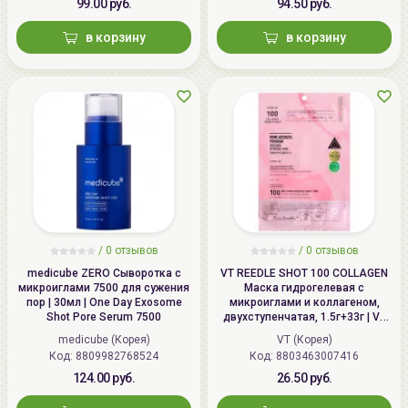
99.00 руб.
94.50 руб.
в корзину
в корзину
/
0
отзывов
/
0
отзывов
medicube ZERO Сыворотка с
VT REEDLE SHOT 100 COLLAGEN
микроиглами 7500 для сужения
Маска гидрогелевая с
пор | 30мл | One Day Exosome
микроиглами и коллагеном,
Shot Pore Serum 7500
двухступенчатая, 1.5г+33г | VT
COLLAGEN REEDLE SHOT 100 2
medicube (Корея)
VT (Корея)
Step Hydrogel Mask
Код: 8809982768524
Код: 8803463007416
124.00 руб.
26.50 руб.