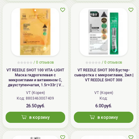
/
0
отзывов
/
0
отзывов
VT REEDLE SHOT 100 VITA-LIGHT
VT REEDLE SHOT 300 Бустер-
Маска гидрогелевая с
сыворотка с микроиглами, 2мл |
микроиглами и витамином С,
VT REEDLE SHOT 300
двухступенчатая, 1.5г+33г | VT
VITA-LIGHT REEDLE SHOT 100 2
VT (Корея)
VT (Корея)
Step Hydrogel Mask, Brightening
Код: 8803463007409
Код:
26.50 руб.
6.00 руб.
в корзину
в корзину